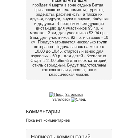
лыжным гонкам
пройдет 4 марта в зоне отдыха Битца .
Приглашаются слаломисты, туристы,
родеисты, рафтингисты, а также их
друзья, подруги, внуки и внучки, бабушки
и дедушки. В программе следующие
дистанции: для участников 95 г.р. и
моложе - 3 км, для участников 93-94 г.р. -
5 км, для участников 92 г.р. и старше - 10
км. Предусматривается несколько групп
ветеранов. Подача заявок на месте с
10.00 до 10.45, стартовый взнос для
взрослых - 50 р., для детей - бесплатно.
Старт в 11.00 общий для всех категорий,
стиль свободный. Будут подготовлены
как коньковая дорожка, так и
классическая лыжня.
Заголовок
Заголовок
Комментарии
Пока нет комментариев
Написать комментарий