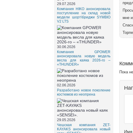
предл
29.07.2026
Компания HIKO анонсировала
Прось
поступление на склад новой
модели шорт\бриджи SYMBIO
мне и
V2 LTS
Спас
Торп
30.06.2026
Компания GPOWER
анонсировала новую модель
весла для каяка 2026-го –
Комм
«THUNDER»
Пока н
02.06.2026
Нап
Разработано новое поколение
костюмов из неопрена
29.05.2026
Чешская компания ZET-
KAYAKS анонсировала новый
Имя