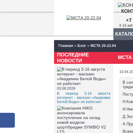
КОН
+7 
3-16 ав
КАТАЛ
»
»
Главная
Блог
МСТА 20-22.04
ПОСЛЕДНИЕ
МСТА 
НОВОСТИ
10.04.2
В соо
тради
03.08.2026
В период 3-16 августа
Посту
интернет - магазин «Академии
Н.Ко
Белой Воды» не работает
И.Ник
Д.Зю
А.Пру
Всвяз