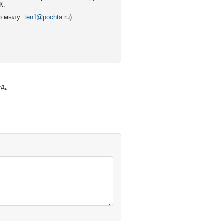
К.
по мылу:
ten1@pochta.ru
).