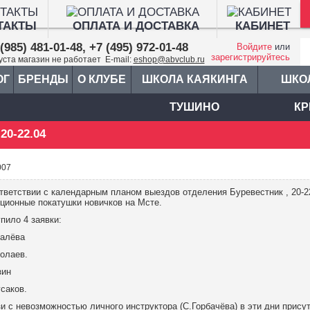
ТАКТЫ
ОПЛАТА И ДОСТАВКА
КАБИНЕТ
(985) 481-01-48, +7 (495) 972-01-48
Войдите
или
зарегистрируйтесь
густа магазин не работает E-mail:
eshop@abvclub.ru
ОГ
БРЕНДЫ
О КЛУБЕ
ШКОЛА КАЯКИНГА
ШКО
ТУШИНО
КР
20-22.04
007
тветствии с календарным планом выездов отделения Буревестник , 20-2
ционные покатушки новичков на Мсте.
пило 4 заявки:
валёва
олаев.
зин
саков.
и с невозможностью личного инструктора (С.Горбачёва) в эти дни присут