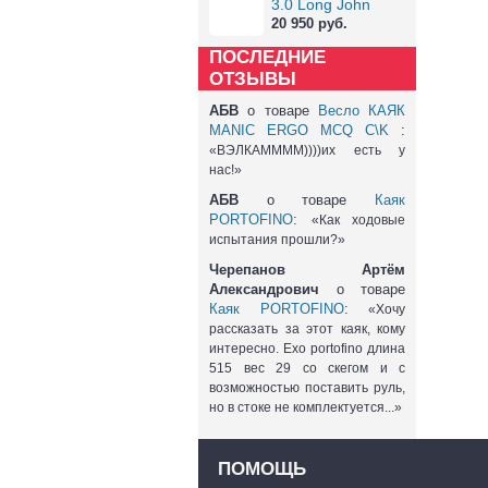
3.0 Long John
20 950 руб.
ПОСЛЕДНИЕ
ОТЗЫВЫ
АБВ
о товаре
Весло КАЯК
MANIC ERGO MCQ C\K
:
«ВЭЛКАММММ))))их есть у
нас!»
АБВ
о товаре
Каяк
PORTOFINO
:
«Как ходовые
испытания прошли?»
Черепанов Артём
Александрович
о товаре
Каяк PORTOFINO
:
«Хочу
рассказать за этот каяк, кому
интересно. Exo portofino длина
515 вес 29 со скегом и с
возможностью поставить руль,
но в стоке не комплектуется...»
ПОМОЩЬ