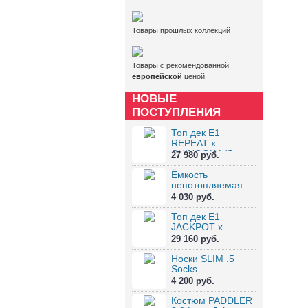
Товары прошлых коллекций
Товары с рекомендованной
европейской
ценой
НОВЫЕ
ПОСТУПЛЕНИЯ
Топ дек E1
REPEAT x
CHINOOK L/S
27 980 руб.
Tpdck
Ёмкость
непотопляемая
BUOYANCY V2 FF
4 030 руб.
Топ дек E1
JACKPOT x
ZEPHYR S/S
29 160 руб.
Tpdck
Носки SLIM .5
Socks
4 200 руб.
Костюм PADDLER