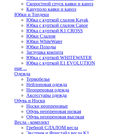
Скоростной спуск каяки и каноэ
Кануполо каяки и каноэ
Юбки и Топдеки
Юбка с курткой слалом Kayak
Юбка с курткой слалом Canoe
Юбка с курткой K1 CROSS
Юбки Слалом
Юбки WhiteWater
Юбки Походы
Заглушка кокпита
Юбка с курткой WHITEWATER
Юбка с курткой E1 EVOLUTION
еще ...
Одежда
Термобелье
Нейлоновая одежда
Неопреновая одежда
Аксессуары одежда
Обувь и Носки
Носки неопреновые
Обувь неопреновая низкая
Обувь неопреновая высокая
Весла - комплект
Гребной СЛАЛОМ весла
Экстрим и Фристайл весла K1