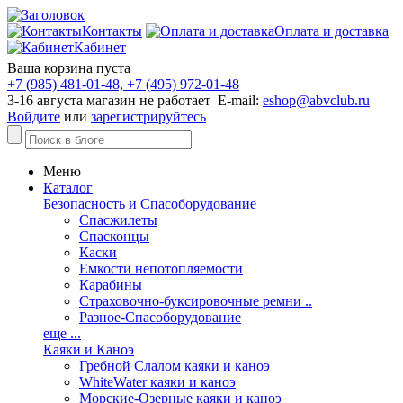
Контакты
Оплата и доставка
Кабинет
Ваша корзина пуста
+7 (985) 481-01-48, +7 (495) 972-01-48
3-16 августа магазин не работает E-mail:
eshop@abvclub.ru
Войдите
или
зарегистрируйтесь
Меню
Каталог
Безопасность и Спасоборудование
Спасжилеты
Спасконцы
Каски
Емкости непотопляемости
Карабины
Страховочно-буксировочные ремни ..
Разное-Спасоборудование
еще ...
Каяки и Каноэ
Гребной Слалом каяки и каноэ
WhiteWater каяки и каноэ
Морские-Озерные каяки и каноэ