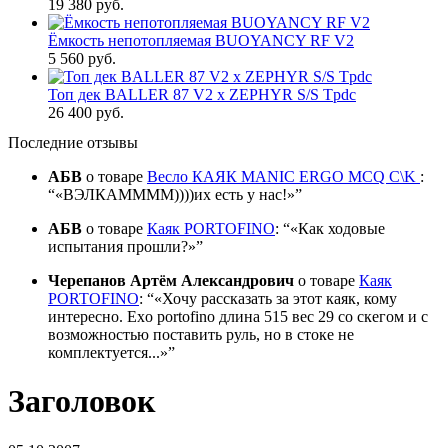
19 380 руб.
Ёмкость непотопляемая BUOYANCY RF V2
5 560 руб.
Топ дек BALLER 87 V2 x ZEPHYR S/S Tpdc
26 400 руб.
Последние отзывы
АБВ
о товаре
Весло КАЯК MANIC ERGO MCQ C\K
:
«ВЭЛКАММММ))))их есть у нас!»
АБВ
о товаре
Каяк PORTOFINO
:
«Как ходовые
испытания прошли?»
Черепанов Артём Александрович
о товаре
Каяк
PORTOFINO
:
«Хочу рассказать за этот каяк, кому
интересно. Exo portofino длина 515 вес 29 со скегом и с
возможностью поставить руль, но в стоке не
комплектуется...»
Заголовок