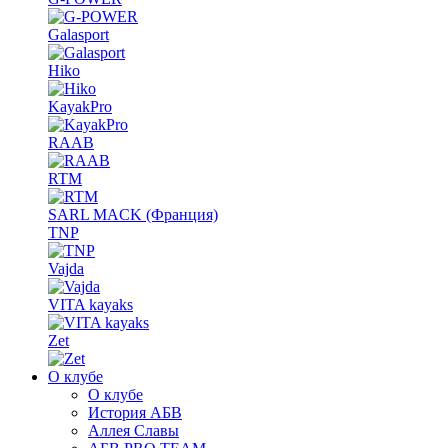
Galasport
Hiko
KayakPro
RAAB
RTM
SARL MACK (Франция)
TNP
Vajda
VITA kayaks
Zet
О клубе
О клубе
История АБВ
Аллея Славы