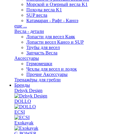
Морской и Озерный весла K1
Походы весла K1
SUP весла
Катамаран - Рафт - Каноэ
еще ...
Весла - детали
Лопасти для весел Каяк
Лопасти весел Каноэ и SUP
Трубы для весел
Запчасть Весла
Аксессуары
Гермомешки
Чехлы для весел и лодок
Прочие Аксессуары
Тренажёры для гребли
Бренды
Delsyk Design
DOLLO
ECSI
Exokayak
G-POWER