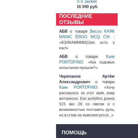
V.3 Jacket
16 040 руб.
ПОСЛЕДНИЕ
ОТЗЫВЫ
АБВ
о товаре
Весло КАЯК
MANIC ERGO MCQ C\K
:
«ВЭЛКАММММ))))их есть у
нас!»
АБВ
о товаре
Каяк
PORTOFINO
:
«Как ходовые
испытания прошли?»
Черепанов Артём
Александрович
о товаре
Каяк PORTOFINO
:
«Хочу
рассказать за этот каяк, кому
интересно. Exo portofino длина
515 вес 29 со скегом и с
возможностью поставить руль,
но в стоке не комплектуется...»
ПОМОЩЬ