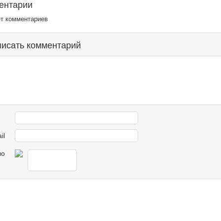
ентарии
ет комментариев
исать комментарий
il
ло