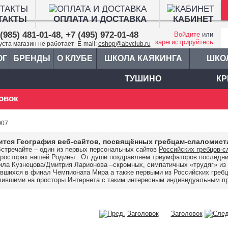
ТАКТЫ
ОПЛАТА И ДОСТАВКА
КАБИНЕТ
(985) 481-01-48, +7 (495) 972-01-48
Войдите
или
зарегистрируйтесь
густа магазин не работает E-mail:
eshop@abvclub.ru
ОГ
БРЕНДЫ
О КЛУБЕ
ШКОЛА КАЯКИНГА
ШКО
ТУШИНО
КР
овок
007
тся География веб-сайтов, посвящённых гребцам-слаломист
стречайте – один из первых персональных сайтов
Российских гребцов-
росторах нашей Родины . От души поздравляем триумфаторов последних
ла Кузнецова/Дмитрия Ларионова –скромных, симпатичных «трудяг» из 
вшихся в финал Чемпионата Мира а также первыми из Российских гребц
ившими на просторы Интернета с таким интересным индивидуальным пр
Заголовок
Заголовок