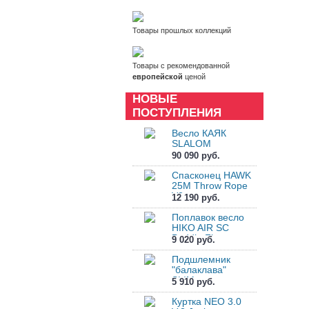
Товары прошлых коллекций
Товары с рекомендованной
европейской
ценой
НОВЫЕ
ПОСТУПЛЕНИЯ
Весло КАЯК
SLALOM
90 090 руб.
Спасконец HAWK
25M Throw Rope
V2
12 190 руб.
Поплавок весло
HIKO AIR SC
Paddle Float
9 020 руб.
Подшлемник
"балаклава"
SLIM....
5 910 руб.
Куртка NEO 3.0