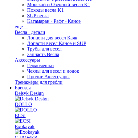
Морской и Озерный весла K1
Походы весла K1
SUP весла
Катамаран - Рафт - Каноэ
еще ...
Весла - детали
Лопасти для весел Каяк
Лопасти весел Каноэ и SUP
Трубы для весел
Запчасть Весла
Аксессуары
Гермомешки
Чехлы для весел и лодок
Прочие Аксессуары
Тренажёры для гребли
Бренды
Delsyk Design
DOLLO
ECSI
Exokayak
G-POWER