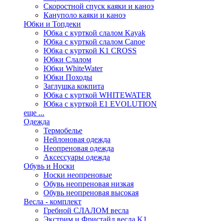
Скоростной спуск каяки и каноэ
Кануполо каяки и каноэ
Юбки и Топдеки
Юбка с курткой слалом Kayak
Юбка с курткой слалом Canoe
Юбка с курткой K1 CROSS
Юбки Слалом
Юбки WhiteWater
Юбки Походы
Заглушка кокпита
Юбка с курткой WHITEWATER
Юбка с курткой E1 EVOLUTION
еще ...
Одежда
Термобелье
Нейлоновая одежда
Неопреновая одежда
Аксессуары одежда
Обувь и Носки
Носки неопреновые
Обувь неопреновая низкая
Обувь неопреновая высокая
Весла - комплект
Гребной СЛАЛОМ весла
Экстрим и Фристайл весла K1