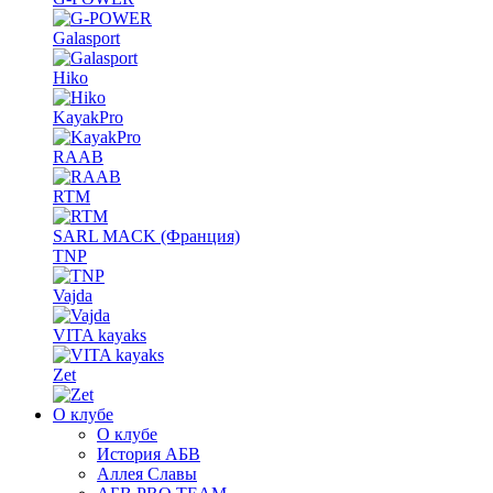
Galasport
Hiko
KayakPro
RAAB
RTM
SARL MACK (Франция)
TNP
Vajda
VITA kayaks
Zet
О клубе
О клубе
История АБВ
Аллея Славы