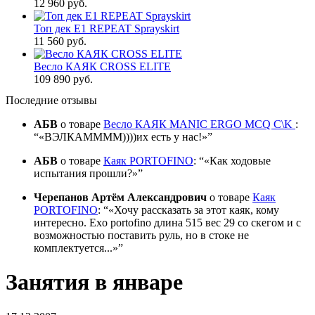
12 960 руб.
Топ дек E1 REPEAT Sprayskirt
11 560 руб.
Весло КАЯК CROSS ELITE
109 890 руб.
Последние отзывы
АБВ
о товаре
Весло КАЯК MANIC ERGO MCQ C\K
:
«ВЭЛКАММММ))))их есть у нас!»
АБВ
о товаре
Каяк PORTOFINO
:
«Как ходовые
испытания прошли?»
Черепанов Артём Александрович
о товаре
Каяк
PORTOFINO
:
«Хочу рассказать за этот каяк, кому
интересно. Exo portofino длина 515 вес 29 со скегом и с
возможностью поставить руль, но в стоке не
комплектуется...»
Занятия в январе