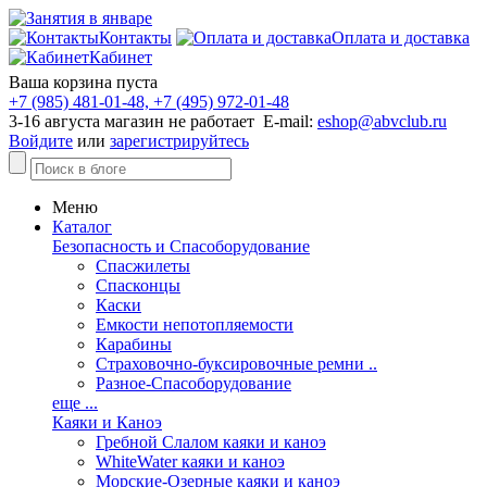
Контакты
Оплата и доставка
Кабинет
Ваша корзина пуста
+7 (985) 481-01-48, +7 (495) 972-01-48
3-16 августа магазин не работает E-mail:
eshop@abvclub.ru
Войдите
или
зарегистрируйтесь
Меню
Каталог
Безопасность и Спасоборудование
Спасжилеты
Спасконцы
Каски
Емкости непотопляемости
Карабины
Страховочно-буксировочные ремни ..
Разное-Спасоборудование
еще ...
Каяки и Каноэ
Гребной Слалом каяки и каноэ
WhiteWater каяки и каноэ
Морские-Озерные каяки и каноэ