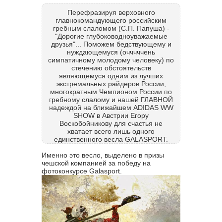
Перефразируя верховного
главнокомандующего российским
гребным слаломом (С.П. Папуша) -
"Дорогие глубоководноуважаемые
друзья"... Поможем бедствующему и
нуждающемуся (очччччень
симпатичному молодому человеку) по
стечению обстоятельств
являющемуся одним из лучших
экстремальных райдеров России,
многократным Чемпионом России по
гребному слалому и нашей ГЛАВНОЙ
надеждой на ближайшем ADIDAS WW
SHOW в Австрии Егору
Воскобойникову для счастья не
хватает всего лишь одного
единственного весла GALASPORT.
Именно это весло, выделено в призы
чешской компанией за победу на
фотоконкурсе Galasport.