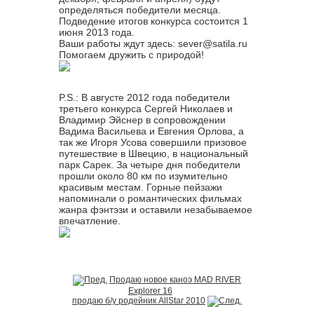
определяться победители месяца.
Подведение итогов конкурса состоится 1
июня 2013 года.
Ваши работы ждут здесь: sever@satila.ru
Помогаем дружить с природой!
P.S.: В августе 2012 года победители
третьего конкурса Сергей Николаев и
Владимир Эйснер в сопровождении
Вадима Васильева и Евгения Орлова, а
так же Игоря Усова совершили призовое
путешествие в Швецию, в национальный
парк Сарек. За четыре дня победители
прошли около 80 км по изумительно
красивым местам. Горные пейзажи
напоминали о романтических фильмах
жанра фэнтэзи и оставили незабываемое
впечатление.
Продаю новое каноэ MAD RIVER
Explorer 16
продаю б/у родейник AllStar 2010