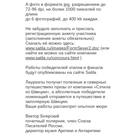
А фото в формате jpg, разрешением до
72-96 dpi, не более 1000 пикселей по
длине
до 6 фотографий, до 400 kb каждая.
Не забудьте заполнить и прислать
регистрационную анкету участника
(заполнение анкеты обязательно).
Скачать её можно здесь:
www.satila.ru/images/FormSever2.doc
(или
найти ее можно на сайте компании
www.satila.ru/concours.html
)
Работы победителей этапов и финала
будут опубликованы на сайте Satila
Лауреаты получат полезные в северных
путешествиях призы от компании «Сэтила
из Швеции», а абсолютные победители
номинаций отправятся в путешествие в
заполярную Швецию
Ваши работы рассмотрит опытное жюри:
Виктор Боярский
почетный полярник, член Союза
Писателей России,
директор музея Арктики и Антарктики