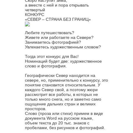
Скоро наступит зима,
а вместе с ней и пора открывать
четвертый
КОНКУРС
«СЕВЕР – СТРАНА БЕЗ ГРАНИЦ»
Любите путешествовать?
Живете или работаете на Севере?
Занимаетесь фотографией?
Увлекаетесь художественным словом?
Тогда этот конкурс для Вас!
Номинаций будет две: художественное
слово и фотография.
Географически Север находится на
севере, но, применительно к конкурсу, это
понятие становится относительным. У
каждого Север свой, а поэтому жюри
рассмотрит все работы, в которых не
только много снега, но и заметно само
ощущение дальних стран и великих
просторов.
Слово (проза или стихи) примем в виде
документа Word на русском языке,
объем текста до 20 тыс. знаков с
пробелами, без рисунков и фотографий.