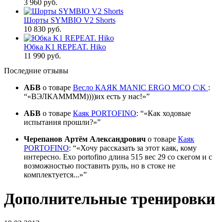
3 960 руб.
Шорты SYMBIO V2 Shorts
10 830 руб.
Юбка K1 REPEAT. Hiko
11 990 руб.
Последние отзывы
АБВ
о товаре
Весло КАЯК MANIC ERGO MCQ C\K
:
«ВЭЛКАММММ))))их есть у нас!»
АБВ
о товаре
Каяк PORTOFINO
:
«Как ходовые
испытания прошли?»
Черепанов Артём Александрович
о товаре
Каяк
PORTOFINO
:
«Хочу рассказать за этот каяк, кому
интересно. Exo portofino длина 515 вес 29 со скегом и с
возможностью поставить руль, но в стоке не
комплектуется...»
Дополнительные тренировки