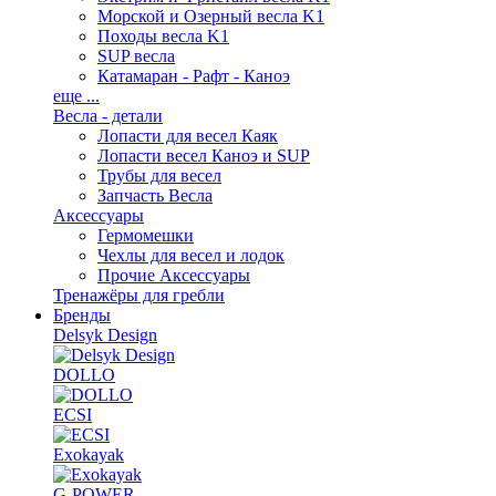
Морской и Озерный весла K1
Походы весла K1
SUP весла
Катамаран - Рафт - Каноэ
еще ...
Весла - детали
Лопасти для весел Каяк
Лопасти весел Каноэ и SUP
Трубы для весел
Запчасть Весла
Аксессуары
Гермомешки
Чехлы для весел и лодок
Прочие Аксессуары
Тренажёры для гребли
Бренды
Delsyk Design
DOLLO
ECSI
Exokayak
G-POWER