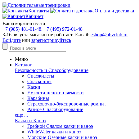
Контакты
Оплата и доставка
Кабинет
Ваша корзина пуста
+7 (985) 481-01-48, +7 (495) 972-01-48
3-16 августа магазин не работает E-mail:
eshop@abvclub.ru
Войдите
или
зарегистрируйтесь
Меню
Каталог
Безопасность и Спасоборудование
Спасжилеты
Спасконцы
Каски
Емкости непотопляемости
Карабины
Страховочно-буксировочные ремни ..
Разное-Спасоборудование
еще ...
Каяки и Каноэ
Гребной Слалом каяки и каноэ
WhiteWater каяки и каноэ
Морские-Озерные каяки и каноэ