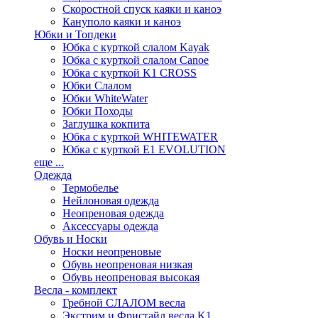
Скоростной спуск каяки и каноэ
Кануполо каяки и каноэ
Юбки и Топдеки
Юбка с курткой слалом Kayak
Юбка с курткой слалом Canoe
Юбка с курткой K1 CROSS
Юбки Слалом
Юбки WhiteWater
Юбки Походы
Заглушка кокпита
Юбка с курткой WHITEWATER
Юбка с курткой E1 EVOLUTION
еще ...
Одежда
Термобелье
Нейлоновая одежда
Неопреновая одежда
Аксессуары одежда
Обувь и Носки
Носки неопреновые
Обувь неопреновая низкая
Обувь неопреновая высокая
Весла - комплект
Гребной СЛАЛОМ весла
Экстрим и Фристайл весла K1