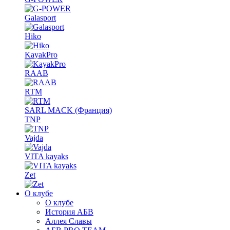
Galasport
Hiko
KayakPro
RAAB
RTM
SARL MACK (Франция)
TNP
Vajda
VITA kayaks
Zet
О клубе
О клубе
История АБВ
Аллея Славы