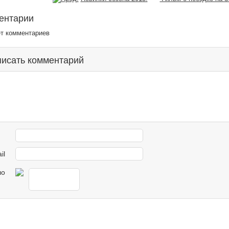
ентарии
ет комментариев
исать комментарий
il
ло