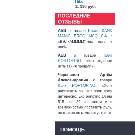
Hiko
11 990 руб.
ПОСЛЕДНИЕ
ОТЗЫВЫ
АБВ
о товаре
Весло КАЯК
MANIC ERGO MCQ C\K
:
«ВЭЛКАММММ))))их есть у
нас!»
АБВ
о товаре
Каяк
PORTOFINO
:
«Как ходовые
испытания прошли?»
Черепанов Артём
Александрович
о товаре
Каяк PORTOFINO
:
«Хочу
рассказать за этот каяк, кому
интересно. Exo portofino длина
515 вес 29 со скегом и с
возможностью поставить руль,
но в стоке не комплектуется...»
ПОМОЩЬ