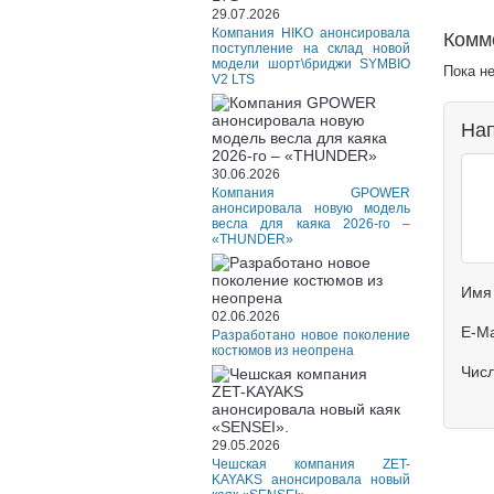
29.07.2026
Компания HIKO анонсировала
Комм
поступление на склад новой
модели шорт\бриджи SYMBIO
Пока н
V2 LTS
Нап
30.06.2026
Компания GPOWER
анонсировала новую модель
весла для каяка 2026-го –
«THUNDER»
Имя
02.06.2026
E-Ma
Разработано новое поколение
костюмов из неопрена
Чис
29.05.2026
Чешская компания ZET-
KAYAKS анонсировала новый