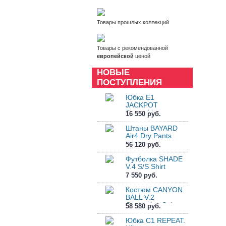
Товары прошлых коллекций
Товары с рекомендованной
европейской
ценой
НОВЫЕ
ПОСТУПЛЕНИЯ
Юбка E1
JACKPOT
Sprayskirt
16 550 руб.
Штаны BAYARD
Air4 Dry Pants
56 120 руб.
Футболка SHADE
V.4 S/S Shirt
7 550 руб.
Костюм CANYON
BALL V.2
Canyoning Suit
58 580 руб.
Юбка C1 REPEAT.