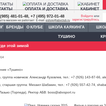
ТАКТЫ
ОПЛАТА И ДОСТАВКА
КАБИНЕТ
(985) 481-01-48, +7 (495) 972-01-48
Войдите
или
зарегистрируйтесь
густа магазин не работает E-mail:
eshop@abvclub.ru
ОГ
БРЕНДЫ
О КЛУБЕ
ШКОЛА КАЯКИНГА
ШКО
ТУШИНО
КР
 где этой зимой
014
ение «Тушино»
, группа новичков: Александр Кузовлев, тел.: +7 (926) 143-87-66, 
, старшая группа: Михаил Шабакин, тел.: +7 (926) 557-42-74, shab
Лазько (Торпеда), Ректор АБВ: boss@abvsport.ru
Новинки сезона 2015.
Фильм о поездке на 