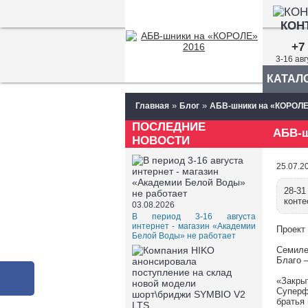
КОН
+7 
3-16 ав
КАТАЛ
»
»
Главная
Блог
АБВ-шники на «КОРОЛЕ
ПОСЛЕДНИЕ
АБВ-ш
НОВОСТИ
25.07.2
28-31
конте
03.08.2026
В период 3-16 августа
интернет - магазин «Академии
Проект 
Белой Воды» не работает
Семиле
Благо —
«Закры
Суперф
братья 