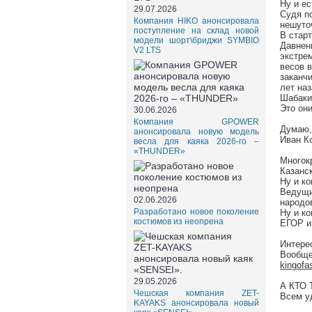
Ну и е
29.07.2026
Судя по
Компания HIKO анонсировала
нешуто
поступление на склад новой
В стар
модели шорт\бриджи SYMBIO
Давнен
V2 LTS
экстре
весов 
заканчи
лет на
Шабаки
Это они
30.06.2026
Компания GPOWER
Думаю,
анонсировала новую модель
Иван К
весла для каяка 2026-го –
«THUNDER»
Многок
Казанс
Ну и к
Ведущи
02.06.2026
народо
Разработано новое поколение
Ну и 
костюмов из неопрена
ЕГОР 
Интер
Вообще
kingofas
29.05.2026
А КТО
Чешская компания ZET-
Всем у
KAYAKS анонсировала новый