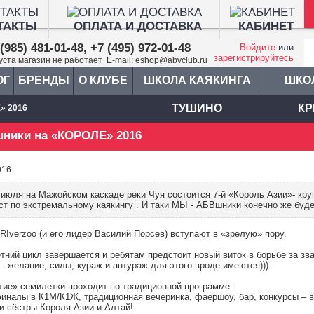
ТАКТЫ
ОПЛАТА И ДОСТАВКА
КАБИНЕТ
(985) 481-01-48, +7 (495) 972-01-48
Войдите
или
зарегистрируйтесь
густа магазин не работает E-mail:
eshop@abvclub.ru
ОГ
БРЕНДЫ
О КЛУБЕ
ШКОЛА КАЯКИНГА
ШКО
ТУШИНО
КР
» 2016
ники на «КОРОЛЕ» 2016
016
 июля на Мажойском каскаде реки Чуя состоится 7-й «Король Азии»- кр
ст по экстремальному каякингу . И таки МЫ - АБВшники конечно же буд
RIverzoo (и его лидер Василий Порсев) вступают в «зрелую» пору.
тний цикл завершается и ребятам предстоит новый виток в борьбе за зва
 желание, силы, кураж и антураж для этого вроде имеются))).
тие» семилетки проходит по традиционной программе:
иналы в К1М/К1Ж, традиционная вечеринка, фаершоу, бар, конкурсы – 
и сёстры Короля Азии и Алтай!