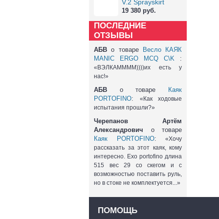
V.2 Sprayskirt
19 380 руб.
ПОСЛЕДНИЕ
ОТЗЫВЫ
АБВ
о товаре
Весло КАЯК
MANIC ERGO MCQ C\K
:
«ВЭЛКАММММ))))их есть у
нас!»
АБВ
о товаре
Каяк
PORTOFINO
:
«Как ходовые
испытания прошли?»
Черепанов Артём
Александрович
о товаре
Каяк PORTOFINO
:
«Хочу
рассказать за этот каяк, кому
интересно. Exo portofino длина
515 вес 29 со скегом и с
возможностью поставить руль,
но в стоке не комплектуется...»
ПОМОЩЬ