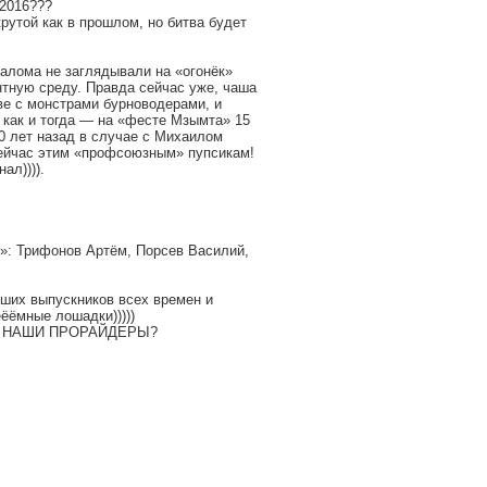
2016???
рутой как в прошлом, но битва будет
алома не заглядывали на «огонёк»
нтную среду. Правда сейчас уже, чаша
ве с монстрами бурноводерами, и
ю как и тогда — на «фесте Мзымта» 15
0 лет назад в случае с Михаилом
сейчас этим «профсоюзным» пупсикам!
ал)))).
»: Трифонов Артём, Порсев Василий,
ших выпускников всех времен и
ёёмные лошадки)))))
МЕ НАШИ ПРОРАЙДЕРЫ?