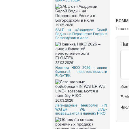
каяк «SENSEI».
Комм
19.05.2026
Пока н
SALE от «Академии Белой
Воды» на Первенстве России в
Богородском в июле
Нап
22.03.2026
Новинка HIKO 2026 – линия
ёмкостей непотопляемости
FLOATEK
Имя
E-Ma
16.03.2026
Легендарные бейсболки «IN
Чис
WATER WE LIVE»
возвращаются в линейку HIKO