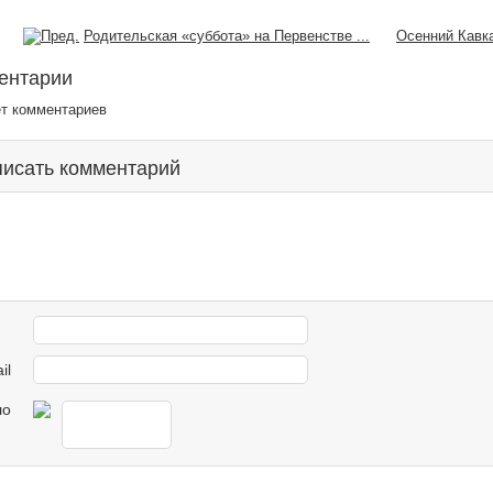
Родительская «суббота» на Первенстве ...
Осенний Кавк
ентарии
ет комментариев
исать комментарий
il
ло