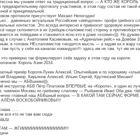
стессна мы узнаем ответ на традиционный вопрос — А КТО ЖЕ КОРОЛЬ 
 предварительному протоколу участников, в этом году состав не такой к
чной и принципиальной.
товом протоколе присутствует Михаил Непогодин!
ько… давненько актуальные Российские «звёздочки»- профи гребного сл
мальных контестов. Это всегда интересно и привносит здоровую конкуре
всё чаще склоняется в их (гребцов-слаломистов) сторону в противоборст
вается их победами и становится ясно кто в доме «хозяин»))). Но дума
зад в случае с Анатолием Касимовым, на «Адреналин рейс» на Домбае 1
ным, в головах НЕслаломистов гнездится мысль — а задам ка я жару 
 там пусть у себя на каналах командуют!!- здесь им не там, тут им не кан
 что примерно так формулируют себе задачу в этом году на короле:
озлачков- Король Азии 2014.
ратный призёр Короля-Лукин Алексей. Опытнейшие и по хорошему «злые
кий Владимир, Кирьянов Алексей, Ильин Сергей, Крутянский Михаил!
онечно мы — АБВшники)))
й инструктор АБВ Пётр Платонов ВПЕРВЫЕ на «Короле», и один из луч
в, чемпион Москвы по гребному слалому — Рыбников Иван! Оба два- тёё
конечно главный наш АБВшный вопрос — В КАКОЙ ТАМ СЕЙЧАС ФОР
и АЛЁНА ВОСКОБОЙНИКОВЫ!!!
еснааа…….
м все кто не там вам сюда-
ia.ru
 ТАМ — ЖГИИИИИИИИИИИИИИИИ!!!
дачи