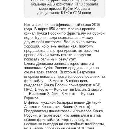
Команда АБВ фристайл ПРО собрала
море призов. Кубки России в
дисциплинах К1Ж и С1М наши.
Вот и закончился официальный сезон 2016
года. В парке 850 летия Москвы прошел
финал Кубка России по фристайлу на бурной
воде. Бурная вода создавалась между
двумя вейк катерами. Волна была очень
хорошая, но очень необычная, поэтому
предварительные тренировки, которые мы
провели были очень кстати и помогли
показать отличный результат.
Елена Денисова заняла второе место и
завоевала Кубок России среди женщин по
сумме трех этапов. Виктория Безрукова
впервые попала в призы на соревнованиях по
фристайлу — 3 место. В каноэ весь
пьедестал Кубка России принадлежит АБВ
ПРО: 1 место — Константин Васин; 2 место
— Вячеслав Зайкин; 3 место — Кузьма
Горшков.
В финал мужской байдарки вошли Дмитрий
Акимов и Константин Васин (3 место).
Поздравляем победителей и призеров Кубка
России, а также всех, кто занимался в этом
сезоне фристайлом. Еще планируется
несколько выездов на ближайшие плейспоты,
но в целом спортивный сезон 2016 года