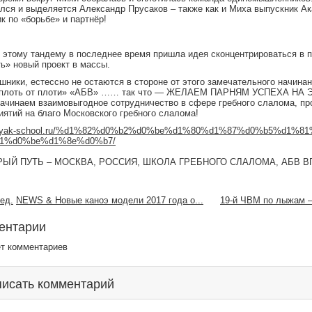
лся и выделяется Александр Прусаков – также как и Миха выпускник Ак
к по «борьбе» и партнёр!
 этому тандему в последнее время пришла идея сконцентрироваться в 
ть» новый проект в массы.
ники, естессно не остаются в стороне от этого замечательного начинан
«плоть от плоти» «АБВ» …… так что — ЖЕЛАЕМ ПАРНЯМ УСПЕХА НА
чинаем взаимовыгодное сотрудничество в сфере гребного слалома, пр
иятий на благо Московского гребного слалома!
ayak-school.ru/%d1%82%d0%b2%d0%be%d1%80%d1%87%d0%b5%d1%8
1%d0%be%d1%8e%d0%b7/
РЫЙ ПУТЬ – МОСКВА, РОССИЯ, ШКОЛА ГРЕБНОГО СЛАЛОМА, АБВ 
NEWS & Новые каноэ модели 2017 года о...
19-й ЧВМ по лыжам
ентарии
ет комментариев
исать комментарий