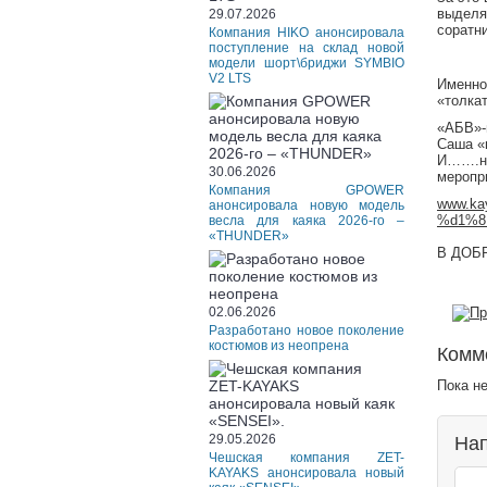
выделя
29.07.2026
соратни
Компания HIKO анонсировала
поступление на склад новой
модели шорт\бриджи SYMBIO
V2 LTS
Именно
«толка
«АБВ»-ш
Саша 
И…….на
30.06.2026
меропр
Компания GPOWER
www.k
анонсировала новую модель
%d1%8
весла для каяка 2026-го –
«THUNDER»
В ДОБ
02.06.2026
Разработано новое поколение
костюмов из неопрена
Комм
Пока н
29.05.2026
Нап
Чешская компания ZET-
KAYAKS анонсировала новый