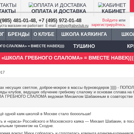
ТАКТЫ
ОПЛАТА И ДОСТАВКА
КАБИНЕТ
(985) 481-01-48, +7 (495) 972-01-48
Войдите
или
зарегистрируйтесь
густа магазин не работает E-mail:
eshop@abvclub.ru
ОГ
БРЕНДЫ
О КЛУБЕ
ШКОЛА КАЯКИНГА
ШКО
ТУШИНО
КР
ГО СЛАЛОМА» = ВМЕСТЕ НАВЕК))))
и «ШКОЛА ГРЕБНОГО СЛАЛОМА» = ВМЕСТЕ НАВЕК)))
017
ах несущих светлое, доброе-мокрое в массы бурноводеров ))))) - ПОПО
яды клубов, ведущих обучение гребному слалому и основам сплава на б
А ГРЕБНОГО СЛАЛОМА ведомая Михаилом Шабакиным в соавторстве с
щё одной каяк-школой в Москве стало боооольше!
ть и «краса» Российского и Московского каяка — Михаил Шабакин, в пос
альным тренингом на Сходне.
 время вокруг Михи собралась и сплотилась команда единомышленников