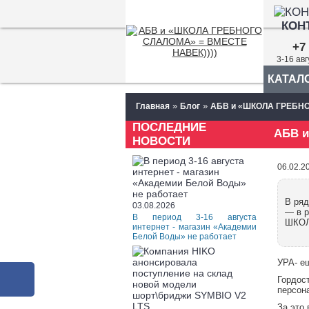
КОН
+7 
3-16 ав
КАТАЛ
»
»
Главная
Блог
АБВ и «ШКОЛА ГРЕБНО
ПОСЛЕДНИЕ
АБВ 
НОВОСТИ
06.02.2
В ряд
03.08.2026
— в р
В период 3-16 августа
ШКОЛ
интернет - магазин «Академии
Белой Воды» не работает
УРА- е
Гордос
персон
За это