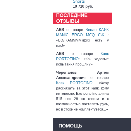
Shorts
10 710 руб.
ПОСЛЕДНИЕ
ОТЗЫВЫ
АБВ
о товаре
Весло КАЯК
MANIC ERGO MCQ C\K
:
«ВЭЛКАММММ))))их есть у
нас!»
АБВ
о товаре
Каяк
PORTOFINO
:
«Как ходовые
испытания прошли?»
Черепанов Артём
Александрович
о товаре
Каяк PORTOFINO
:
«Хочу
рассказать за этот каяк, кому
интересно. Exo portofino длина
515 вес 29 со скегом и с
возможностью поставить руль,
но в стоке не комплектуется...»
ПОМОЩЬ