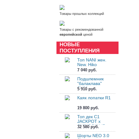
Товары прошлых коллекций
Товары с рекомендованной
европейской
ценой
НОВЫЕ
ПОСТУПЛЕНИЯ
Топ NANI жен.
New. Hiko
7 040 руб.
Подшлемник
"балаклава"
SLIM....
5 910 руб.
Каяк лопатки R1
19 800 руб.
Топ дек C1
JACKPOT x
CHINOOK L/S
32 580 руб.
Tpdck
Шорты NEO 3.0