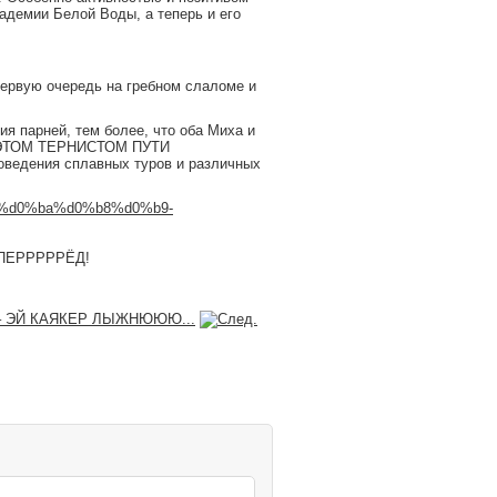
адемии Белой Воды, а теперь и его
первую очередь на гребном слаломе и
ия парней, тем более, что оба Миха и
 ЭТОМ ТЕРНИСТОМ ПУТИ
оведения сплавных туров и различных
1%d0%ba%d0%b8%d0%b9-
ВПЕРРРРРЁД!
 – ЭЙ КАЯКЕР ЛЫЖНЮЮЮ...