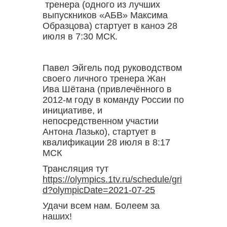
тренера (одного из лучших
выпускников «АБВ» Максима
Образцова) стартует в каноэ 28
июля в 7:30 МСК.
Павел Эйгель под руководством
своего личного тренера Жан
Ива Шётана (привлечённого в
2012-м году в команду России по
инициативе, и
непосредственном участии
Антона Лазько), стартует в
квалификации 28 июля в 8:17
МСК
Трансляция тут
https://olympics.1tv.ru/schedule/gri
d?olympicDate=2021-07-25
Удачи всем нам. Болеем за
наших!