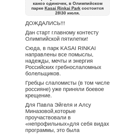
каноэ одиночек, в Олимпийском
парке
Kasai Rinkai Park
состоится
28\30 июля.
ДОЖДАЛИСЬ!!!
Дан старт главному контесту
Олимпийской пятилетки
!
Сюда, в парк KASAI RINKAI
направлены все помыслы,
надежды, мечты и энергия
Российских гребнослаломных
болельщиков.
Гребцы слаломисты (в том числе
россияне) уже приняли боевое
крещение.
Для Павла Эйгеля и Алсу
Миназовой,которые
проучаствовали в
«непрофильных»для себя видах
программы, это была