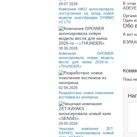
В этом
29.07.2026
ADEVEN
Компания HIKO анонсировала
поступление на склад новой
Организ
модели шорт\бриджи SYMBIO
Один и
V2 LTS
Обо в
А вот к
ВЭЛКАМ
30.06.2026
Компания GPOWER
анонсировала новую модель
весла для каяка 2026-го –
«THUNDER»
Комм
Пока н
02.06.2026
Разработано новое поколение
Нап
костюмов из неопрена
29.05.2026
Чешская компания ZET-
KAYAKS анонсировала новый