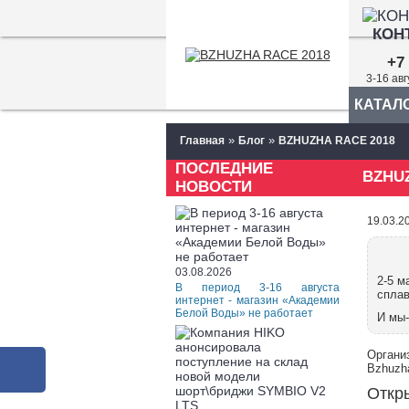
КОН
+7 
3-16 ав
КАТАЛ
»
»
Главная
Блог
BZHUZHA RACE 2018
ПОСЛЕДНИЕ
BZHUZ
НОВОСТИ
19.03.2
03.08.2026
2-5 м
В период 3-16 августа
спла
интернет - магазин «Академии
Белой Воды» не работает
И мы-
Органи
Bzhuzha
Откры