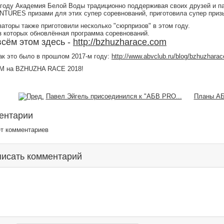
 году Академия Белой Воды традиционно поддерживая своих друзей и 
TURES призами для этих супер соревнований, приготовила супер приз
аторы также приготовили несколько "сюрпризов" в этом году.
з которых обновлённая программа соревнований.
сём этом здесь -
http://bzhuzharace.com
ак это было в прошлом 2017-м году:
http://www.abvclub.ru/blog/bzhuzharac
 на BZHUZHA RACE 2018!
Павел Эйгель присоединился к "АБВ PRO...
Планы АБ
ентарии
ет комментариев
исать комментарий