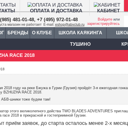
ТАКТЫ
ОПЛАТА И ДОСТАВКА
КАБИНЕТ
(985) 481-01-48, +7 (495) 972-01-48
Войдите
или
зарегистрируйтесь
густа магазин не работает E-mail:
eshop@abvclub.ru
ОГ
БРЕНДЫ
О КЛУБЕ
ШКОЛА КАЯКИНГА
ШКО
ТУШИНО
КР
HA RACE 2018
018
ая 2018 году на реке Бжужа в Гурии (Грузия) пройдёт 3-я ежегодная гон
ву BZHUZHA RACE 2018.
 АБВ-шники тоже будем там!
затор этого великолепного действа TWO BLADES ADVENTURES приглаш
 race 2018 в прекрасной и гостеприимной Грузии.
т приём заявок, до старта осталось менее 2-х месяц