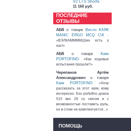
V2 LTS Shorts
11 160 руб.
ПОСЛЕДНИЕ
ОТЗЫВЫ
АБВ
о товаре
Весло КАЯК
MANIC ERGO MCQ C\K
:
«ВЭЛКАММММ))))их есть у
нас!»
АБВ
о товаре
Каяк
PORTOFINO
:
«Как ходовые
испытания прошли?»
Черепанов Артём
Александрович
о товаре
Каяк PORTOFINO
:
«Хочу
рассказать за этот каяк, кому
интересно. Exo portofino длина
515 вес 29 со скегом и с
возможностью поставить руль,
но в стоке не комплектуется...»
ПОМОЩЬ