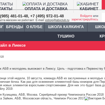
ТАКТЫ
ОПЛАТА И ДОСТАВКА
КАБИНЕТ
(985) 481-01-48, +7 (495) 972-01-48
Войдите
или
зарегистрируйтесь
густа магазин не работает E-mail:
eshop@abvclub.ru
ОГ
БРЕНДЫ
О КЛУБЕ
ШКОЛА КАЯКИНГА
ШКО
ТУШИНО
КР
айл в Лиексе
018
к АБВ и молодежь выезжают в Лиексу. Цель - подготовка к Первенству 
конце этой недели, 10 августа, команда АБВ из заслуженных и молодых 
хничная бочка. Как раз для освежения элементной базы юниоров для Перв
ия новых элементов взрослыми спортсменами. Для них это будет база д
йлу 2019.