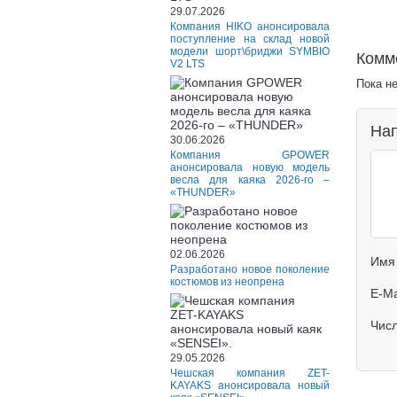
29.07.2026
Компания HIKO анонсировала
поступление на склад новой
модели шорт\бриджи SYMBIO
Комм
V2 LTS
Пока н
Нап
30.06.2026
Компания GPOWER
анонсировала новую модель
весла для каяка 2026-го –
«THUNDER»
02.06.2026
Имя
Разработано новое поколение
костюмов из неопрена
E-Ma
Чис
29.05.2026
Чешская компания ZET-
KAYAKS анонсировала новый