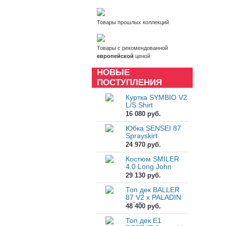
Товары прошлых коллекций
Товары с рекомендованной
европейской
ценой
НОВЫЕ
ПОСТУПЛЕНИЯ
Куртка SYMBIO V2
L/S Shirt
16 080 руб.
Юбка SENSEI 87
Sprayskirt
24 970 руб.
Костюм SMILER
4.0 Long John
29 130 руб.
Топ дек BALLER
87 V2 x PALADIN
L\S Tpdc
48 400 руб.
Топ дек E1