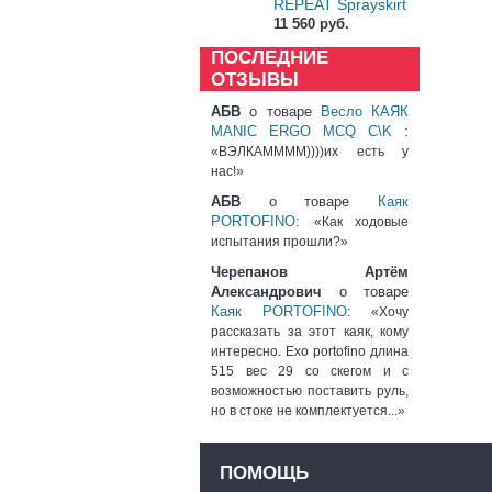
REPEAT Sprayskirt
11 560 руб.
ПОСЛЕДНИЕ
ОТЗЫВЫ
АБВ
о товаре
Весло КАЯК
MANIC ERGO MCQ C\K
:
«ВЭЛКАММММ))))их есть у
нас!»
АБВ
о товаре
Каяк
PORTOFINO
:
«Как ходовые
испытания прошли?»
Черепанов Артём
Александрович
о товаре
Каяк PORTOFINO
:
«Хочу
рассказать за этот каяк, кому
интересно. Exo portofino длина
515 вес 29 со скегом и с
возможностью поставить руль,
но в стоке не комплектуется...»
ПОМОЩЬ