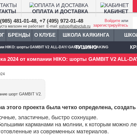
ТАКТЫ
ОПЛАТА И ДОСТАВКА
КАБИНЕТ
(985) 481-01-48, +7 (495) 972-01-48
Войдите
или
зарегистрируйтесь
густа магазин не работает E-mail:
eshop@abvclub.ru
ОГ
БРЕНДЫ
О КЛУБЕ
ШКОЛА КАЯКИНГА
ШКО
ТУШИНО
КР
нии HIKO: шорты GAMBIT V2 ALL-DAY/ GAMBIT V2 KAYAKING
ка 2024 от компании HIKO: шорты GAMBIT V2 ALL-D
024
ание шорт GAMBIT V2.
ча этого проекта была четко определена, создат
очные, эластичные, быстро сохнущие.
большими карманами на молнии, к которым можно лег
готовленные из современных материалов.