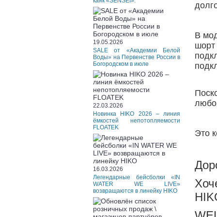
каяк «SENSEI».
долг
В мо
19.05.2026
шорт
SALE от «Академии Белой
подк
Воды» на Первенстве России в
Богородском в июле
подкл
Поско
любо
22.03.2026
Новинка HIKO 2026 – линия
ёмкостей непотопляемости
FLOATEK
Это к
Дор
16.03.2026
Легендарные бейсболки «IN
Хоч
WATER WE LIVE»
возвращаются в линейку HIKO
HIK
WEL