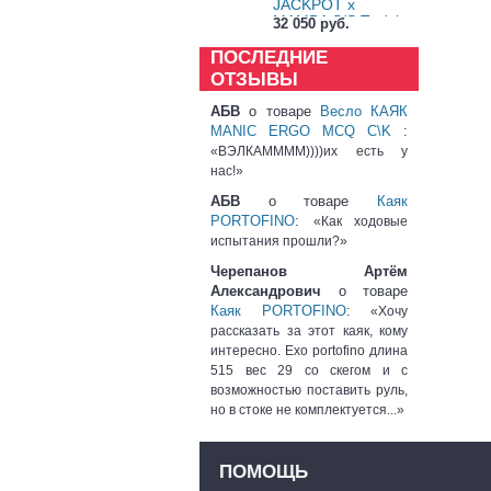
JACKPOT x
MAMBA S/S Tpdck
32 050 руб.
ПОСЛЕДНИЕ
ОТЗЫВЫ
АБВ
о товаре
Весло КАЯК
MANIC ERGO MCQ C\K
:
«ВЭЛКАММММ))))их есть у
нас!»
АБВ
о товаре
Каяк
PORTOFINO
:
«Как ходовые
испытания прошли?»
Черепанов Артём
Александрович
о товаре
Каяк PORTOFINO
:
«Хочу
рассказать за этот каяк, кому
интересно. Exo portofino длина
515 вес 29 со скегом и с
возможностью поставить руль,
но в стоке не комплектуется...»
ПОМОЩЬ