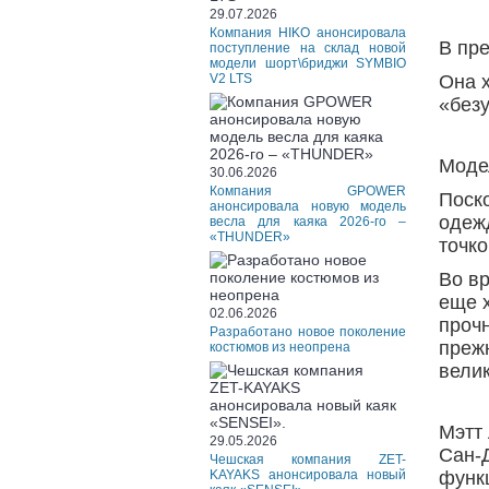
29.07.2026
Компания HIKO анонсировала
В пр
поступление на склад новой
модели шорт\бриджи SYMBIO
V2 LTS
Она 
«без
Моде
30.06.2026
Компания GPOWER
Поск
анонсировала новую модель
одеж
весла для каяка 2026-го –
«THUNDER»
точко
Во вр
еще х
02.06.2026
прочн
Разработано новое поколение
преж
костюмов из неопрена
велик
Мэтт
29.05.2026
Сан-
Чешская компания ZET-
KAYAKS анонсировала новый
функц