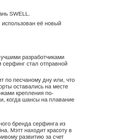
ань SWELL.
л использован её новый
 лучшими разработчиками
и серфинг стал отправной
т по песчаному дну или, что
шорты оставались на месте
очками крепления по-
и, когда шансы на плавание
ного бренда серфинга из
а. Мэтт находит красоту в
чивому развитию за счет