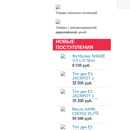
Товары прошлых коллекций
Товары с рекомендованной
европейской
ценой
НОВЫЕ
ПОСТУПЛЕНИЯ
Футболка SHADE
V.4 L/S Shirt
8 530 руб.
Топ дек E1
JACKPOT x
ZEPHYR L/S
32 050 руб.
Tpdck
Топ дек E1
JACKPOT x
MAMBA L/S Tpdck
35 200 руб.
Весло КАЯК_
CROSS ELITE
95 040 руб.
Топ дек E1