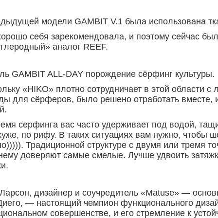
едыдущей модели GAMBIT V.1 была использована тк
хорошо себя зарекомендовала, и поэтому сейчас бы
углеродный» аналог REEF.
ль GAMBIT ALL-DAY порождение сёрфинг культуры.
ольку «HIKO» плотно сотрудничает в этой области с
ды для сёрферов, было решено отработать вместе, 
й.
емя серфинга вас часто удерживает под водой, тащи
уже, по рифу. В таких ситуациях вам нужно, чтобы 
о))))). Традиционной структуре с двумя или тремя т
нему доверяют самые смелые. Лучше удвоить затяжк
и.
 Ларсон, дизайнер и соучредитель «Matuse» — основ
Диего, — настоящий чемпион функционального дизайн
иональном совершенстве, и его стремление к устой