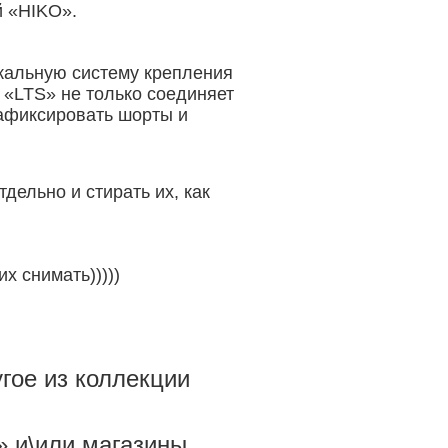
й «HIKO».
кальную систему крепления
 «LTS» не только соединяет
зафиксировать шорты и
дельно и стирать их, как
х снимать)))))
гое из коллекции
 и\или магазины