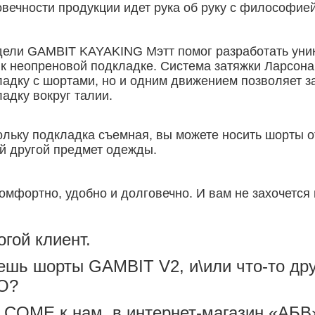
овечности продукции идет рука об руку с философие
дели GAMBIT KAYAKING Мэтт помог разработать уни
 к неопреновой подкладке. Система затяжки Ларсона
ладку с шортами, но и одним движением позволяет 
адку вокруг талии.
льку подкладка съемная, вы можете носить шорты от
й другой предмет одежды.
омфортно, удобно и долговечно. И вам не захочется и
огой клиент.
ешь шорты GAMBIT V2, и\или что-то дру
O?
COME к нам, в интернет-магазин «АБВ»