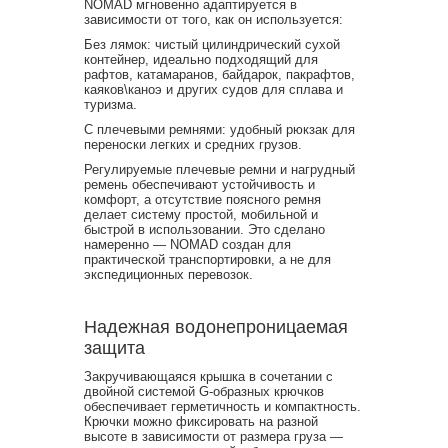
NOMAD мгновенно адаптируется в
зависимости от того, как он используется:
Без лямок: чистый цилиндрический сухой
контейнер, идеально подходящий для
рафтов, катамаранов, байдарок, пакрафтов,
каяков\каноэ и других судов для сплава и
туризма.
С плечевыми ремнями: удобный рюкзак для
переноски легких и средних грузов.
Регулируемые плечевые ремни и нагрудный
ремень обеспечивают устойчивость и
комфорт, а отсутствие поясного ремня
делает систему простой, мобильной и
быстрой в использовании. Это сделано
намеренно — NOMAD создан для
практической транспортировки, а не для
экспедиционных перевозок.
Надежная водонепроницаемая
защита
Закручивающаяся крышка в сочетании с
двойной системой G-образных крючков
обеспечивает герметичность и компактность.
Крючки можно фиксировать на разной
высоте в зависимости от размера груза —