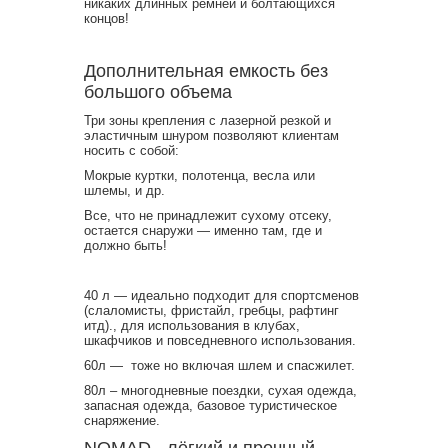
никаких длинных ремней и болтающихся
концов!
Дополнительная емкость без
большого объема
Три зоны крепления с лазерной резкой и
эластичным шнуром позволяют клиентам
носить с собой:
Мокрые куртки, полотенца, весла или
шлемы, и др.
Все, что не принадлежит сухому отсеку,
остается снаружи — именно там, где и
должно быть!
40 л — идеально подходит для спортсменов
(слаломисты, фристайл, гребцы, рафтинг
итд)., для использования в клубах,
шкафчиков и повседневного использования.
60л — тоже но включая шлем и спасжилет.
80л – многодневные поездки, сухая одежда,
запасная одежда, базовое туристическое
снаряжение.