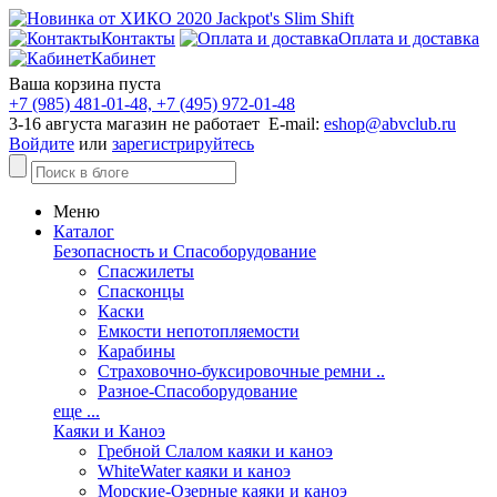
Контакты
Оплата и доставка
Кабинет
Ваша корзина пуста
+7 (985) 481-01-48, +7 (495) 972-01-48
3-16 августа магазин не работает E-mail:
eshop@abvclub.ru
Войдите
или
зарегистрируйтесь
Меню
Каталог
Безопасность и Спасоборудование
Спасжилеты
Спасконцы
Каски
Емкости непотопляемости
Карабины
Страховочно-буксировочные ремни ..
Разное-Спасоборудование
еще ...
Каяки и Каноэ
Гребной Слалом каяки и каноэ
WhiteWater каяки и каноэ
Морские-Озерные каяки и каноэ