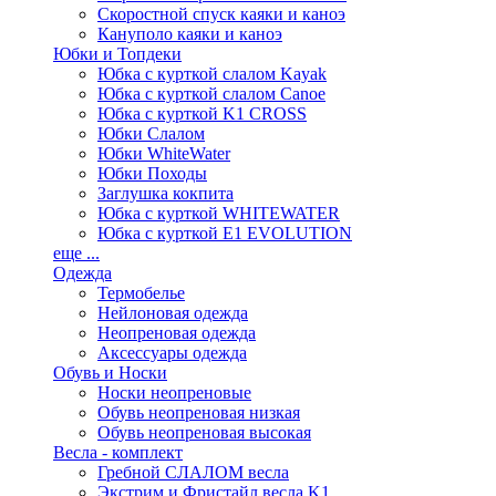
Скоростной спуск каяки и каноэ
Кануполо каяки и каноэ
Юбки и Топдеки
Юбка с курткой слалом Kayak
Юбка с курткой слалом Canoe
Юбка с курткой K1 CROSS
Юбки Слалом
Юбки WhiteWater
Юбки Походы
Заглушка кокпита
Юбка с курткой WHITEWATER
Юбка с курткой E1 EVOLUTION
еще ...
Одежда
Термобелье
Нейлоновая одежда
Неопреновая одежда
Аксессуары одежда
Обувь и Носки
Носки неопреновые
Обувь неопреновая низкая
Обувь неопреновая высокая
Весла - комплект
Гребной СЛАЛОМ весла
Экстрим и Фристайл весла K1