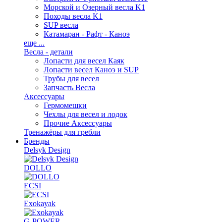
Морской и Озерный весла K1
Походы весла K1
SUP весла
Катамаран - Рафт - Каноэ
еще ...
Весла - детали
Лопасти для весел Каяк
Лопасти весел Каноэ и SUP
Трубы для весел
Запчасть Весла
Аксессуары
Гермомешки
Чехлы для весел и лодок
Прочие Аксессуары
Тренажёры для гребли
Бренды
Delsyk Design
DOLLO
ECSI
Exokayak
G-POWER