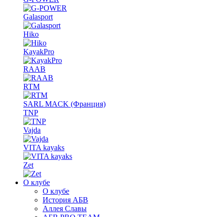
Galasport
Hiko
KayakPro
RAAB
RTM
SARL MACK (Франция)
TNP
Vajda
VITA kayaks
Zet
О клубе
О клубе
История АБВ
Аллея Славы