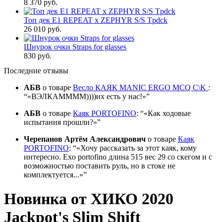
8 370 руб.
Топ дек E1 REPEAT x ZEPHYR S/S Tpdck
26 010 руб.
Шнурок очки Straps for glasses
830 руб.
Последние отзывы
АБВ
о товаре
Весло КАЯК MANIC ERGO MCQ C\K
:
«ВЭЛКАММММ))))их есть у нас!»
АБВ
о товаре
Каяк PORTOFINO
:
«Как ходовые
испытания прошли?»
Черепанов Артём Александрович
о товаре
Каяк
PORTOFINO
:
«Хочу рассказать за этот каяк, кому
интересно. Exo portofino длина 515 вес 29 со скегом и с
возможностью поставить руль, но в стоке не
комплектуется...»
Новинка от ХИКО 2020
Jackpot's Slim Shift