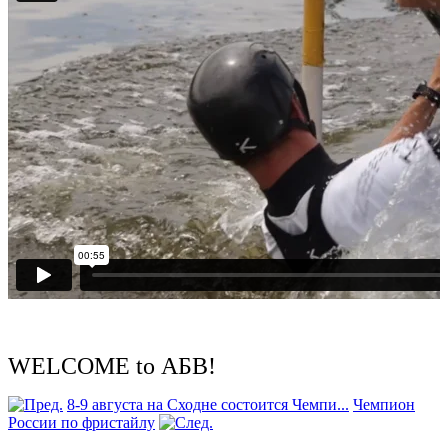
WELCOME to АБВ!
8-9 августа на Сходне состоится Чемпи...
Чемпион
России по фристайлу