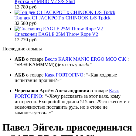
Куртка SYMBIO V2 S/S Shirt
13 780 руб.
Топ дек C1 JACKPOT x CHINOOK L/S Tpdck
32 580 руб.
Спасконец EAGLE 25M Throw Rope V2
12 770 руб.
Последние отзывы
АБВ
о товаре
Весло КАЯК MANIC ERGO MCQ C\K
:
«ВЭЛКАММММ))))их есть у нас!»
АБВ
о товаре
Каяк PORTOFINO
:
«Как ходовые
испытания прошли?»
Черепанов Артём Александрович
о товаре
Каяк
PORTOFINO
:
«Хочу рассказать за этот каяк, кому
интересно. Exo portofino длина 515 вес 29 со скегом и с
возможностью поставить руль, но в стоке не
комплектуется...»
Павел Эйгель присоединился