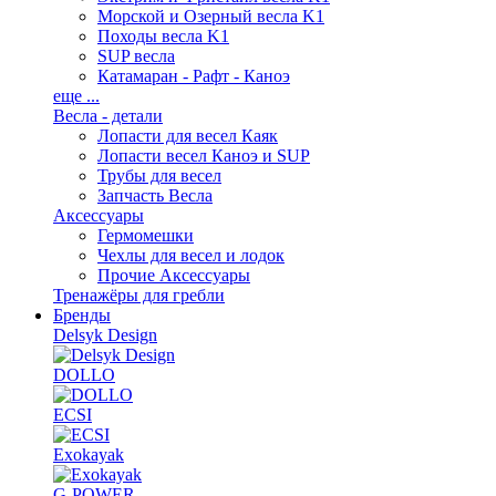
Морской и Озерный весла K1
Походы весла K1
SUP весла
Катамаран - Рафт - Каноэ
еще ...
Весла - детали
Лопасти для весел Каяк
Лопасти весел Каноэ и SUP
Трубы для весел
Запчасть Весла
Аксессуары
Гермомешки
Чехлы для весел и лодок
Прочие Аксессуары
Тренажёры для гребли
Бренды
Delsyk Design
DOLLO
ECSI
Exokayak
G-POWER