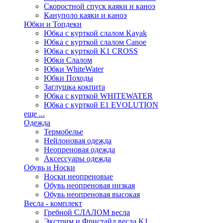
Скоростной спуск каяки и каноэ
Кануполо каяки и каноэ
Юбки и Топдеки
Юбка с курткой слалом Kayak
Юбка с курткой слалом Canoe
Юбка с курткой K1 CROSS
Юбки Слалом
Юбки WhiteWater
Юбки Походы
Заглушка кокпита
Юбка с курткой WHITEWATER
Юбка с курткой E1 EVOLUTION
еще ...
Одежда
Термобелье
Нейлоновая одежда
Неопреновая одежда
Аксессуары одежда
Обувь и Носки
Носки неопреновые
Обувь неопреновая низкая
Обувь неопреновая высокая
Весла - комплект
Гребной СЛАЛОМ весла
Экстрим и Фристайл весла K1