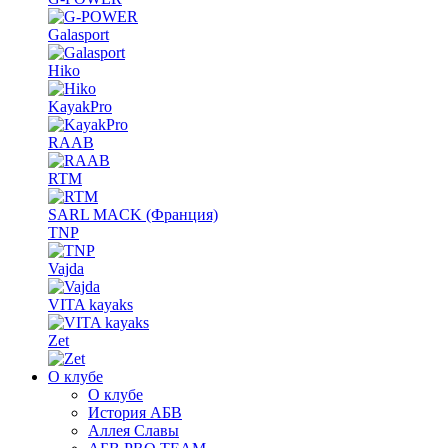
Galasport
Hiko
KayakPro
RAAB
RTM
SARL MACK (Франция)
TNP
Vajda
VITA kayaks
Zet
О клубе
О клубе
История АБВ
Аллея Славы