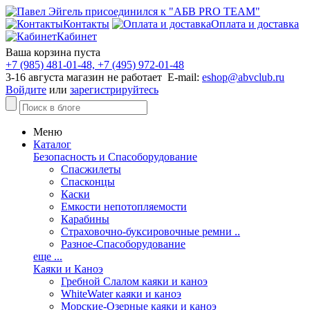
Контакты
Оплата и доставка
Кабинет
Ваша корзина пуста
+7 (985) 481-01-48, +7 (495) 972-01-48
3-16 августа магазин не работает E-mail:
eshop@abvclub.ru
Войдите
или
зарегистрируйтесь
Меню
Каталог
Безопасность и Спасоборудование
Спасжилеты
Спасконцы
Каски
Емкости непотопляемости
Карабины
Страховочно-буксировочные ремни ..
Разное-Спасоборудование
еще ...
Каяки и Каноэ
Гребной Слалом каяки и каноэ
WhiteWater каяки и каноэ
Морские-Озерные каяки и каноэ