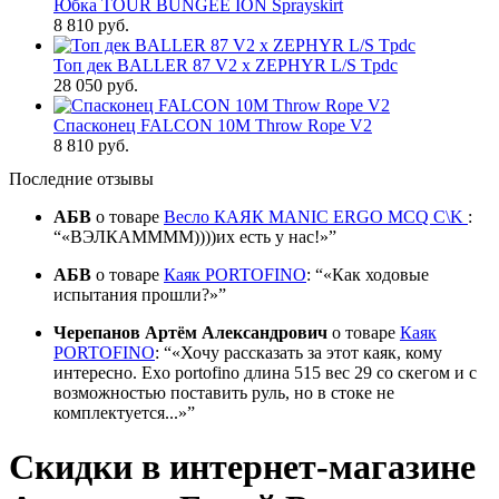
Юбка TOUR BUNGEE ION Sprayskirt
8 810 руб.
Топ дек BALLER 87 V2 x ZEPHYR L/S Tpdc
28 050 руб.
Спасконец FALCON 10M Throw Rope V2
8 810 руб.
Последние отзывы
АБВ
о товаре
Весло КАЯК MANIC ERGO MCQ C\K
:
«ВЭЛКАММММ))))их есть у нас!»
АБВ
о товаре
Каяк PORTOFINO
:
«Как ходовые
испытания прошли?»
Черепанов Артём Александрович
о товаре
Каяк
PORTOFINO
:
«Хочу рассказать за этот каяк, кому
интересно. Exo portofino длина 515 вес 29 со скегом и с
возможностью поставить руль, но в стоке не
комплектуется...»
Скидки в интернет-магазине