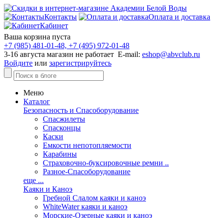
Контакты
Оплата и доставка
Кабинет
Ваша корзина пуста
+7 (985) 481-01-48, +7 (495) 972-01-48
3-16 августа магазин не работает E-mail:
eshop@abvclub.ru
Войдите
или
зарегистрируйтесь
Меню
Каталог
Безопасность и Спасоборудование
Спасжилеты
Спасконцы
Каски
Емкости непотопляемости
Карабины
Страховочно-буксировочные ремни ..
Разное-Спасоборудование
еще ...
Каяки и Каноэ
Гребной Слалом каяки и каноэ
WhiteWater каяки и каноэ
Морские-Озерные каяки и каноэ