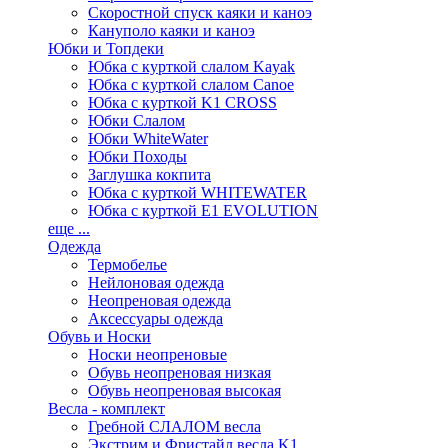
Скоростной спуск каяки и каноэ
Кануполо каяки и каноэ
Юбки и Топдеки
Юбка с курткой слалом Kayak
Юбка с курткой слалом Canoe
Юбка с курткой K1 CROSS
Юбки Слалом
Юбки WhiteWater
Юбки Походы
Заглушка кокпита
Юбка с курткой WHITEWATER
Юбка с курткой E1 EVOLUTION
еще ...
Одежда
Термобелье
Нейлоновая одежда
Неопреновая одежда
Аксессуары одежда
Обувь и Носки
Носки неопреновые
Обувь неопреновая низкая
Обувь неопреновая высокая
Весла - комплект
Гребной СЛАЛОМ весла
Экстрим и Фристайл весла K1