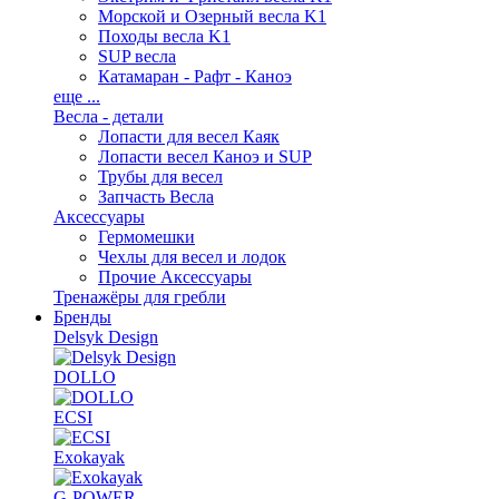
Морской и Озерный весла K1
Походы весла K1
SUP весла
Катамаран - Рафт - Каноэ
еще ...
Весла - детали
Лопасти для весел Каяк
Лопасти весел Каноэ и SUP
Трубы для весел
Запчасть Весла
Аксессуары
Гермомешки
Чехлы для весел и лодок
Прочие Аксессуары
Тренажёры для гребли
Бренды
Delsyk Design
DOLLO
ECSI
Exokayak
G-POWER