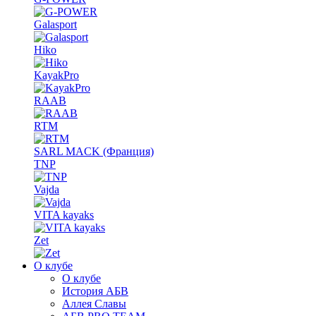
Galasport
Hiko
KayakPro
RAAB
RTM
SARL MACK (Франция)
TNP
Vajda
VITA kayaks
Zet
О клубе
О клубе
История АБВ
Аллея Славы