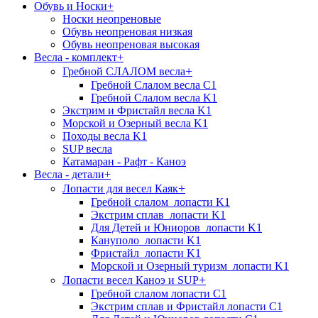
Обувь и Носки
+
Носки неопреновые
Обувь неопреновая низкая
Обувь неопреновая высокая
Весла - комплект
+
+
Гребной СЛАЛОМ весла
Гребной Слалом весла C1
Гребной Слалом весла K1
Экстрим и Фристайл весла K1
Морской и Озерный весла K1
Походы весла K1
SUP весла
Катамаран - Рафт - Каноэ
Весла - детали
+
+
Лопасти для весел Каяк
Гребной слалом_лопасти K1
Экстрим сплав_лопасти K1
Для Детей и Юниоров_лопасти K1
Кануполо_лопасти K1
Фристайл_лопасти K1
Морской и Озерный туризм_лопасти K1
+
Лопасти весел Каноэ и SUP
Гребной слалом лопасти C1
Экстрим сплав и Фристайл лопасти C1