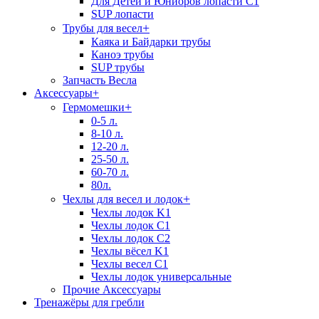
Для Детей и Юниоров лопасти C1
SUP лопасти
+
Трубы для весел
Каяка и Байдарки трубы
Каноэ трубы
SUP трубы
Запчасть Весла
Аксессуары
+
+
Гермомешки
0-5 л.
8-10 л.
12-20 л.
25-50 л.
60-70 л.
80л.
+
Чехлы для весел и лодок
Чехлы лодок K1
Чехлы лодок C1
Чехлы лодок C2
Чехлы вёсел K1
Чехлы весел C1
Чехлы лодок универсальные
Прочие Аксессуары
Тренажёры для гребли