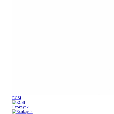
ECSI
Exokayak