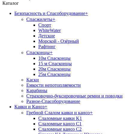
Каталог
Безопасность и Спасоборудование
+
+
Спасжилеты
Спорт
WhiteWater
Детские
Морской - Озёрный
Рафтинг
+
Спасконцы
10м Спасконцы
15 м Спасконцы
20м Спасконцы
25м Спасконцы
Каски
Емкости непотопляемости
Карабины
Страховочно-буксировочные ремни и поводки
Разное-Спасоборудование
Каяки и Каноэ
+
+
Гребной Слалом каяки и каноэ
Слаломные каяки K1
Слаломные каноэ С1
Слаломные каноэ С2