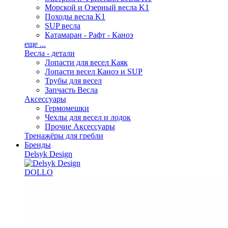
Морской и Озерный весла K1
Походы весла K1
SUP весла
Катамаран - Рафт - Каноэ
еще ...
Весла - детали
Лопасти для весел Каяк
Лопасти весел Каноэ и SUP
Трубы для весел
Запчасть Весла
Аксессуары
Гермомешки
Чехлы для весел и лодок
Прочие Аксессуары
Тренажёры для гребли
Бренды
Delsyk Design
DOLLO