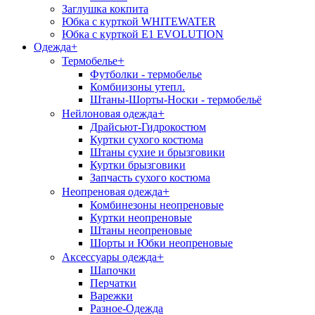
Заглушка кокпита
Юбка с курткой WHITEWATER
Юбка с курткой E1 EVOLUTION
Одежда
+
+
Термобелье
Футболки - термобелье
Комбиизоны утепл.
Штаны-Шорты-Носки - термобельё
+
Нейлоновая одежда
Драйсьют-Гидрокостюм
Куртки сухого костюма
Штаны сухие и брызговики
Куртки брызговики
Запчасть сухого костюма
+
Неопреновая одежда
Комбинезоны неопреновые
Куртки неопреновые
Штаны неопреновые
Шорты и Юбки неопреновые
+
Аксессуары одежда
Шапочки
Перчатки
Варежки
Разное-Одежда