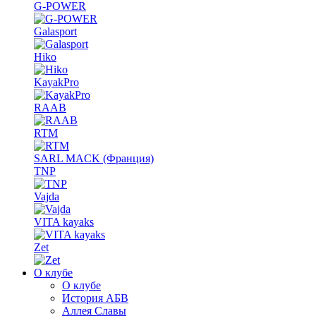
G-POWER
Galasport
Hiko
KayakPro
RAAB
RTM
SARL MACK (Франция)
TNP
Vajda
VITA kayaks
Zet
О клубе
О клубе
История АБВ
Аллея Славы