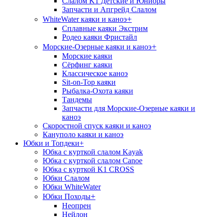
Слалом K1 Детские и Юниоры
Запчасти и Апгрейд Слалом
+
WhiteWater каяки и каноэ
Сплавные каяки Экстрим
Родео каяки Фристайл
+
Морские-Озерные каяки и каноэ
Морские каяки
Сёрфинг каяки
Классическое каноэ
Sit-on-Top каяки
Рыбалка-Охота каяки
Тандемы
Запчасти для Морские-Озерные каяки и
каноэ
Скоростной спуск каяки и каноэ
Кануполо каяки и каноэ
Юбки и Топдеки
+
Юбка с курткой слалом Kayak
Юбка с курткой слалом Canoe
Юбка с курткой K1 CROSS
Юбки Слалом
Юбки WhiteWater
+
Юбки Походы
Неопрен
Нейлон