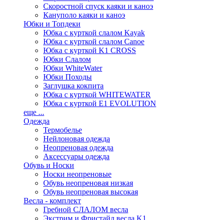
Скоростной спуск каяки и каноэ
Кануполо каяки и каноэ
Юбки и Топдеки
Юбка с курткой слалом Kayak
Юбка с курткой слалом Canoe
Юбка с курткой K1 CROSS
Юбки Слалом
Юбки WhiteWater
Юбки Походы
Заглушка кокпита
Юбка с курткой WHITEWATER
Юбка с курткой E1 EVOLUTION
еще ...
Одежда
Термобелье
Нейлоновая одежда
Неопреновая одежда
Аксессуары одежда
Обувь и Носки
Носки неопреновые
Обувь неопреновая низкая
Обувь неопреновая высокая
Весла - комплект
Гребной СЛАЛОМ весла
Экстрим и Фристайл весла K1