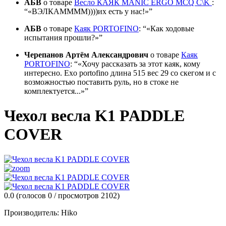
АБВ
о товаре
Весло КАЯК MANIC ERGO MCQ C\K
:
«ВЭЛКАММММ))))их есть у нас!»
АБВ
о товаре
Каяк PORTOFINO
:
«Как ходовые
испытания прошли?»
Черепанов Артём Александрович
о товаре
Каяк
PORTOFINO
:
«Хочу рассказать за этот каяк, кому
интересно. Exo portofino длина 515 вес 29 со скегом и с
возможностью поставить руль, но в стоке не
комплектуется...»
Чехол весла K1 PADDLE
COVER
0.0
(голосов
0
/ просмотров 2102)
Производитель:
Hiko