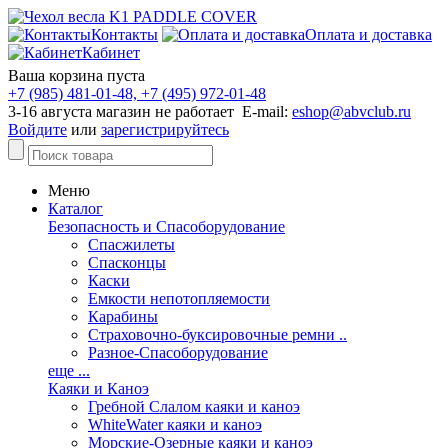
Контакты
Оплата и доставка
Кабинет
Ваша корзина пуста
+7 (985) 481-01-48, +7 (495) 972-01-48
3-16 августа магазин не работает E-mail:
eshop@abvclub.ru
Войдите
или
зарегистрируйтесь
Меню
Каталог
Безопасность и Спасоборудование
Спасжилеты
Спасконцы
Каски
Емкости непотопляемости
Карабины
Страховочно-буксировочные ремни ..
Разное-Спасоборудование
еще ...
Каяки и Каноэ
Гребной Слалом каяки и каноэ
WhiteWater каяки и каноэ
Морские-Озерные каяки и каноэ