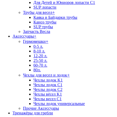
Для Детей и Юниоров лопасти C1
SUP лопасти
+
Трубы для весел
Каяка и Байдарки трубы
Каноэ трубы
SUP трубы
Запчасть Весла
Аксессуары
+
+
Гермомешки
0-5 л.
8-10 л.
12-20 л.
25-50 л.
60-70 л.
80л.
+
Чехлы для весел и лодок
Чехлы лодок K1
Чехлы лодок C1
Чехлы лодок C2
Чехлы вёсел K1
Чехлы весел C1
Чехлы лодок универсальные
Прочие Аксессуары
Тренажёры для гребли