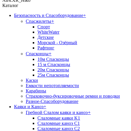
Air4.XR_Hiko
Каталог
Безопасность и Спасоборудование
+
+
Спасжилеты
Спорт
WhiteWater
Детские
Морской - Озёрный
Рафтинг
+
Спасконцы
10м Спасконцы
15 м Спасконцы
20м Спасконцы
25м Спасконцы
Каски
Емкости непотопляемости
Карабины
Страховочно-буксировочные ремни и поводки
Разное-Спасоборудование
Каяки и Каноэ
+
+
Гребной Слалом каяки и каноэ
Слаломные каяки K1
Слаломные каноэ С1
Слаломные каноэ С2