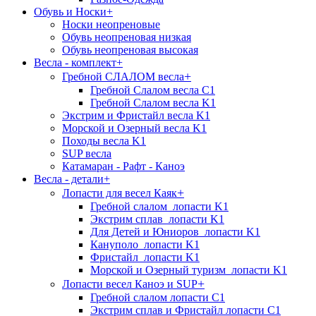
Обувь и Носки
+
Носки неопреновые
Обувь неопреновая низкая
Обувь неопреновая высокая
Весла - комплект
+
+
Гребной СЛАЛОМ весла
Гребной Слалом весла C1
Гребной Слалом весла K1
Экстрим и Фристайл весла K1
Морской и Озерный весла K1
Походы весла K1
SUP весла
Катамаран - Рафт - Каноэ
Весла - детали
+
+
Лопасти для весел Каяк
Гребной слалом_лопасти K1
Экстрим сплав_лопасти K1
Для Детей и Юниоров_лопасти K1
Кануполо_лопасти K1
Фристайл_лопасти K1
Морской и Озерный туризм_лопасти K1
+
Лопасти весел Каноэ и SUP
Гребной слалом лопасти C1
Экстрим сплав и Фристайл лопасти C1