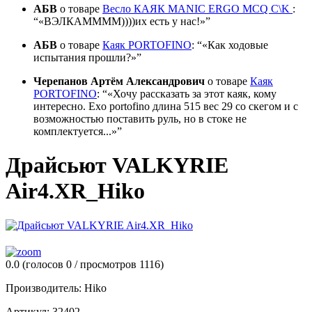
АБВ
о товаре
Весло КАЯК MANIC ERGO MCQ C\K
:
«ВЭЛКАММММ))))их есть у нас!»
АБВ
о товаре
Каяк PORTOFINO
:
«Как ходовые
испытания прошли?»
Черепанов Артём Александрович
о товаре
Каяк
PORTOFINO
:
«Хочу рассказать за этот каяк, кому
интересно. Exo portofino длина 515 вес 29 со скегом и с
возможностью поставить руль, но в стоке не
комплектуется...»
Драйсьют VALKYRIE
Air4.XR_Hiko
0.0
(голосов
0
/ просмотров 1116)
Производитель:
Hiko
Артикул:
32402