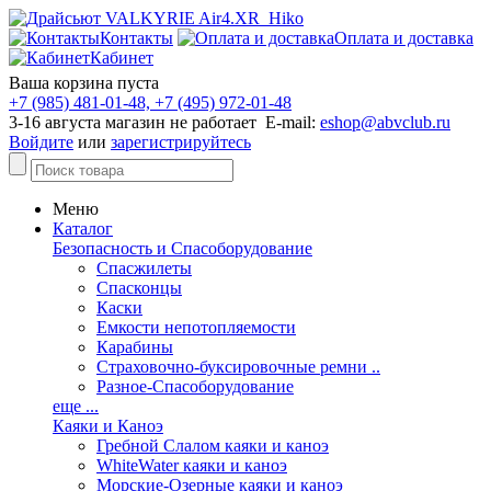
Контакты
Оплата и доставка
Кабинет
Ваша корзина пуста
+7 (985) 481-01-48, +7 (495) 972-01-48
3-16 августа магазин не работает E-mail:
eshop@abvclub.ru
Войдите
или
зарегистрируйтесь
Меню
Каталог
Безопасность и Спасоборудование
Спасжилеты
Спасконцы
Каски
Емкости непотопляемости
Карабины
Страховочно-буксировочные ремни ..
Разное-Спасоборудование
еще ...
Каяки и Каноэ
Гребной Слалом каяки и каноэ
WhiteWater каяки и каноэ
Морские-Озерные каяки и каноэ