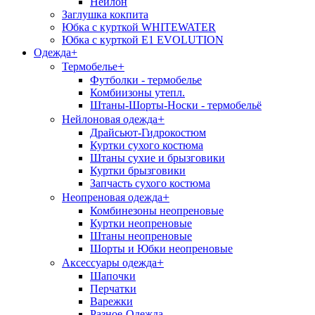
Нейлон
Заглушка кокпита
Юбка с курткой WHITEWATER
Юбка с курткой E1 EVOLUTION
Одежда
+
+
Термобелье
Футболки - термобелье
Комбиизоны утепл.
Штаны-Шорты-Носки - термобельё
+
Нейлоновая одежда
Драйсьют-Гидрокостюм
Куртки сухого костюма
Штаны сухие и брызговики
Куртки брызговики
Запчасть сухого костюма
+
Неопреновая одежда
Комбинезоны неопреновые
Куртки неопреновые
Штаны неопреновые
Шорты и Юбки неопреновые
+
Аксессуары одежда
Шапочки
Перчатки
Варежки
Разное-Одежда