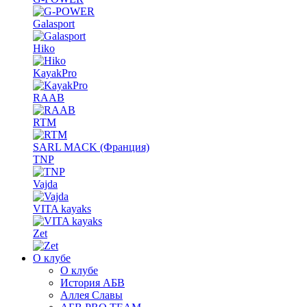
Galasport
Hiko
KayakPro
RAAB
RTM
SARL MACK (Франция)
TNP
Vajda
VITA kayaks
Zet
О клубе
О клубе
История АБВ
Аллея Славы