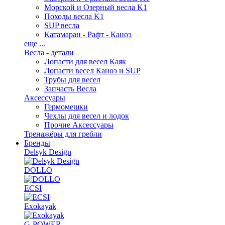
Морской и Озерный весла K1
Походы весла K1
SUP весла
Катамаран - Рафт - Каноэ
еще ...
Весла - детали
Лопасти для весел Каяк
Лопасти весел Каноэ и SUP
Трубы для весел
Запчасть Весла
Аксессуары
Гермомешки
Чехлы для весел и лодок
Прочие Аксессуары
Тренажёры для гребли
Бренды
Delsyk Design
DOLLO
ECSI
Exokayak
G-POWER