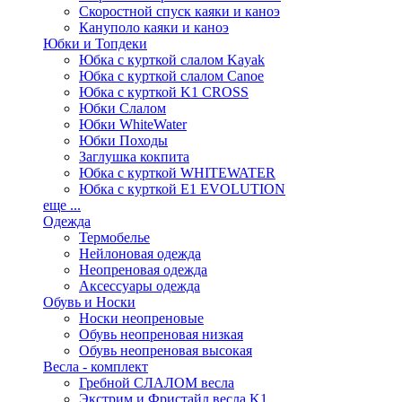
Скоростной спуск каяки и каноэ
Кануполо каяки и каноэ
Юбки и Топдеки
Юбка с курткой слалом Kayak
Юбка с курткой слалом Canoe
Юбка с курткой K1 CROSS
Юбки Слалом
Юбки WhiteWater
Юбки Походы
Заглушка кокпита
Юбка с курткой WHITEWATER
Юбка с курткой E1 EVOLUTION
еще ...
Одежда
Термобелье
Нейлоновая одежда
Неопреновая одежда
Аксессуары одежда
Обувь и Носки
Носки неопреновые
Обувь неопреновая низкая
Обувь неопреновая высокая
Весла - комплект
Гребной СЛАЛОМ весла
Экстрим и Фристайл весла K1