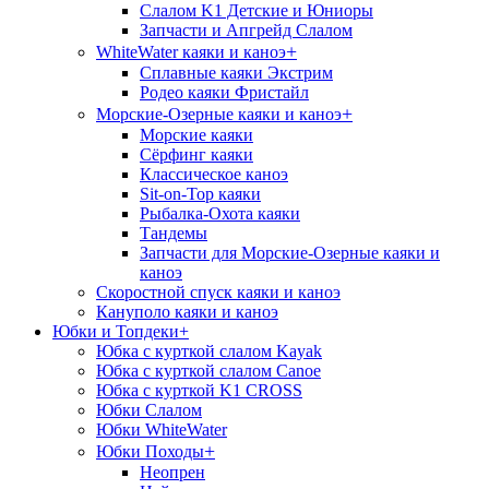
Слалом K1 Детские и Юниоры
Запчасти и Апгрейд Слалом
+
WhiteWater каяки и каноэ
Сплавные каяки Экстрим
Родео каяки Фристайл
+
Морские-Озерные каяки и каноэ
Морские каяки
Сёрфинг каяки
Классическое каноэ
Sit-on-Top каяки
Рыбалка-Охота каяки
Тандемы
Запчасти для Морские-Озерные каяки и
каноэ
Скоростной спуск каяки и каноэ
Кануполо каяки и каноэ
Юбки и Топдеки
+
Юбка с курткой слалом Kayak
Юбка с курткой слалом Canoe
Юбка с курткой K1 CROSS
Юбки Слалом
Юбки WhiteWater
+
Юбки Походы
Неопрен