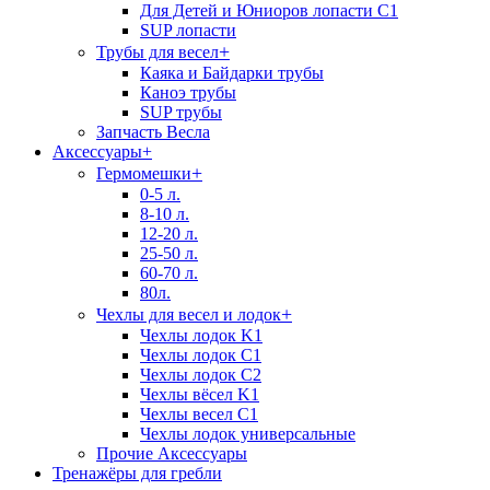
Для Детей и Юниоров лопасти C1
SUP лопасти
+
Трубы для весел
Каяка и Байдарки трубы
Каноэ трубы
SUP трубы
Запчасть Весла
Аксессуары
+
+
Гермомешки
0-5 л.
8-10 л.
12-20 л.
25-50 л.
60-70 л.
80л.
+
Чехлы для весел и лодок
Чехлы лодок K1
Чехлы лодок C1
Чехлы лодок C2
Чехлы вёсел K1
Чехлы весел C1
Чехлы лодок универсальные
Прочие Аксессуары
Тренажёры для гребли