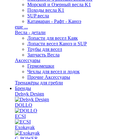
Морской и Озерный весла K1
Походы весла K1
SUP весла
Катамаран - Рафт - Каноэ
еще ...
Весла - детали
Лопасти для весел Каяк
Лопасти весел Каноэ и SUP
Трубы для весел
Запчасть Весла
Аксессуары
Гермомешки
Чехлы для весел и лодок
Прочие Аксессуары
Тренажёры для гребли
Бренды
Delsyk Design
DOLLO
ECSI
Exokayak
G-POWER