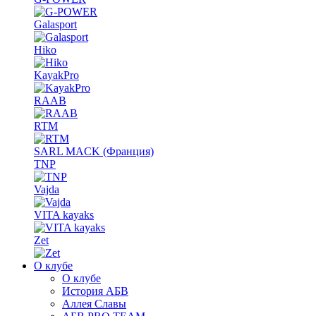
Galasport
Hiko
KayakPro
RAAB
RTM
SARL MACK (Франция)
TNP
Vajda
VITA kayaks
Zet
О клубе
О клубе
История АБВ
Аллея Славы