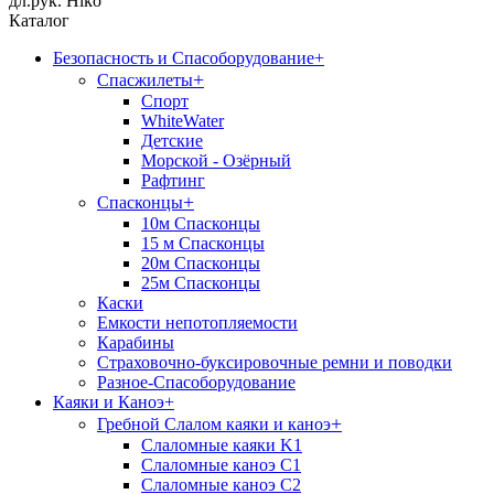
дл.рук. Hiko
Каталог
Безопасность и Спасоборудование
+
+
Спасжилеты
Спорт
WhiteWater
Детские
Морской - Озёрный
Рафтинг
+
Спасконцы
10м Спасконцы
15 м Спасконцы
20м Спасконцы
25м Спасконцы
Каски
Емкости непотопляемости
Карабины
Страховочно-буксировочные ремни и поводки
Разное-Спасоборудование
Каяки и Каноэ
+
+
Гребной Слалом каяки и каноэ
Слаломные каяки K1
Слаломные каноэ С1
Слаломные каноэ С2