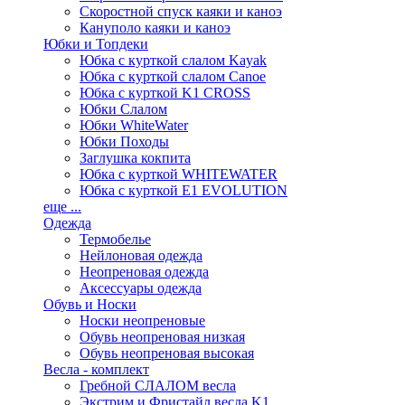
Скоростной спуск каяки и каноэ
Кануполо каяки и каноэ
Юбки и Топдеки
Юбка с курткой слалом Kayak
Юбка с курткой слалом Canoe
Юбка с курткой K1 CROSS
Юбки Слалом
Юбки WhiteWater
Юбки Походы
Заглушка кокпита
Юбка с курткой WHITEWATER
Юбка с курткой E1 EVOLUTION
еще ...
Одежда
Термобелье
Нейлоновая одежда
Неопреновая одежда
Аксессуары одежда
Обувь и Носки
Носки неопреновые
Обувь неопреновая низкая
Обувь неопреновая высокая
Весла - комплект
Гребной СЛАЛОМ весла
Экстрим и Фристайл весла K1