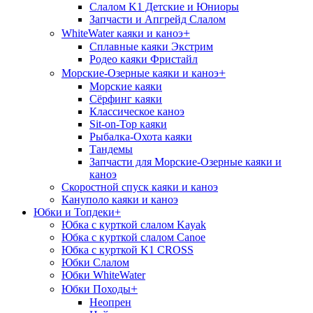
Слалом K1 Детские и Юниоры
Запчасти и Апгрейд Слалом
+
WhiteWater каяки и каноэ
Сплавные каяки Экстрим
Родео каяки Фристайл
+
Морские-Озерные каяки и каноэ
Морские каяки
Сёрфинг каяки
Классическое каноэ
Sit-on-Top каяки
Рыбалка-Охота каяки
Тандемы
Запчасти для Морские-Озерные каяки и
каноэ
Скоростной спуск каяки и каноэ
Кануполо каяки и каноэ
Юбки и Топдеки
+
Юбка с курткой слалом Kayak
Юбка с курткой слалом Canoe
Юбка с курткой K1 CROSS
Юбки Слалом
Юбки WhiteWater
+
Юбки Походы
Неопрен