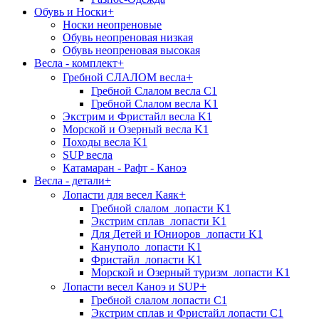
Обувь и Носки
+
Носки неопреновые
Обувь неопреновая низкая
Обувь неопреновая высокая
Весла - комплект
+
+
Гребной СЛАЛОМ весла
Гребной Слалом весла C1
Гребной Слалом весла K1
Экстрим и Фристайл весла K1
Морской и Озерный весла K1
Походы весла K1
SUP весла
Катамаран - Рафт - Каноэ
Весла - детали
+
+
Лопасти для весел Каяк
Гребной слалом_лопасти K1
Экстрим сплав_лопасти K1
Для Детей и Юниоров_лопасти K1
Кануполо_лопасти K1
Фристайл_лопасти K1
Морской и Озерный туризм_лопасти K1
+
Лопасти весел Каноэ и SUP
Гребной слалом лопасти C1
Экстрим сплав и Фристайл лопасти C1