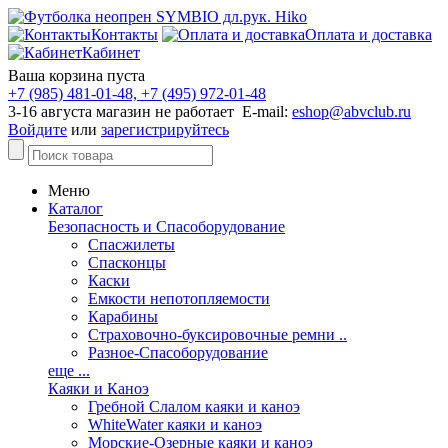
Контакты
Оплата и доставка
Кабинет
Ваша корзина пуста
+7 (985) 481-01-48, +7 (495) 972-01-48
3-16 августа магазин не работает E-mail:
eshop@abvclub.ru
Войдите
или
зарегистрируйтесь
Меню
Каталог
Безопасность и Спасоборудование
Спасжилеты
Спасконцы
Каски
Емкости непотопляемости
Карабины
Страховочно-буксировочные ремни ..
Разное-Спасоборудование
еще ...
Каяки и Каноэ
Гребной Слалом каяки и каноэ
WhiteWater каяки и каноэ
Морские-Озерные каяки и каноэ