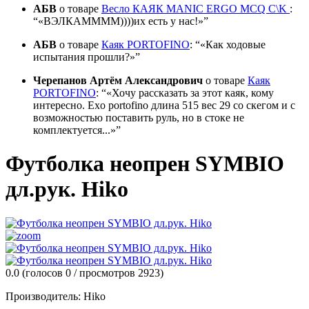
АБВ
о товаре
Весло КАЯК MANIC ERGO MCQ C\K
:
«ВЭЛКАММММ))))их есть у нас!»
АБВ
о товаре
Каяк PORTOFINO
:
«Как ходовые
испытания прошли?»
Черепанов Артём Александрович
о товаре
Каяк
PORTOFINO
:
«Хочу рассказать за этот каяк, кому
интересно. Exo portofino длина 515 вес 29 со скегом и с
возможностью поставить руль, но в стоке не
комплектуется...»
Футболка неопрен SYMBIO
дл.рук. Hiko
0.0
(голосов
0
/ просмотров 2923)
Производитель:
Hiko