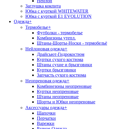
Нейлон
Заглушка кокпита
Юбка с курткой WHITEWATER
Юбка с курткой E1 EVOLUTION
Одежда
+
+
Термобелье
Футболки - термобелье
Комбиизоны утепл.
Штаны-Шорты-Носки - термобельё
+
Нейлоновая одежда
Драйсьют-Гидрокостюм
Куртки сухого костюма
Штаны сухие и брызговики
Куртки брызговики
Запчасть сухого костюма
+
Неопреновая одежда
Комбинезоны неопреновые
Куртки неопреновые
Штаны неопреновые
Шорты и Юбки неопреновые
+
Аксессуары одежда
Шапочки
Перчатки
Варежки
Разное-Одежда