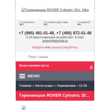
+7 (985) 481-01-48, +7 (495) 972-01-48
3-16 августа магазин не работает E-mail:
eshop@abvclub.ru
Войдите
или
зарегистрируйтесь
Ваша корзина пуста
МЕНЮ
»
»
»
»
»
Главная
Аксессуары
Гермомешки
12-20 л.
Hiko
Гер
Гермомешок ROVER Cylindric 20л. Hiko