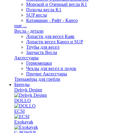
Морской и Озерный весла K1
Походы весла K1
SUP весла
Катамаран - Рафт - Каноэ
еще ...
Весла - детали
Лопасти для весел Каяк
Лопасти весел Каноэ и SUP
Трубы для весел
Запчасть Весла
Аксессуары
Гермомешки
Чехлы для весел и лодок
Прочие Аксессуары
Тренажёры для гребли
Бренды
Delsyk Design
DOLLO
ECSI
Exokayak
G-POWER