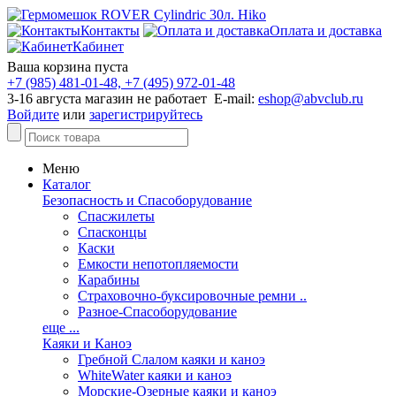
Контакты
Оплата и доставка
Кабинет
Ваша корзина пуста
+7 (985) 481-01-48, +7 (495) 972-01-48
3-16 августа магазин не работает E-mail:
eshop@abvclub.ru
Войдите
или
зарегистрируйтесь
Меню
Каталог
Безопасность и Спасоборудование
Спасжилеты
Спасконцы
Каски
Емкости непотопляемости
Карабины
Страховочно-буксировочные ремни ..
Разное-Спасоборудование
еще ...
Каяки и Каноэ
Гребной Слалом каяки и каноэ
WhiteWater каяки и каноэ
Морские-Озерные каяки и каноэ