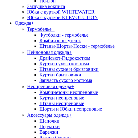
Нейлон
Заглушка кокпита
Юбка с курткой WHITEWATER
Юбка с курткой E1 EVOLUTION
Одежда
+
+
Термобелье
Футболки - термобелье
Комбиизоны утепл.
Штаны-Шорты-Носки - термобельё
+
Нейлоновая одежда
Драйсьют-Гидрокостюм
Куртки сухого костюма
Штаны сухие и брызговики
Куртки брызговики
Запчасть сухого костюма
+
Неопреновая одежда
Комбинезоны неопреновые
Куртки неопреновые
Штаны неопреновые
Шорты и Юбки неопреновые
+
Аксессуары одежда
Шапочки
Перчатки
Варежки
Разное-Одежда