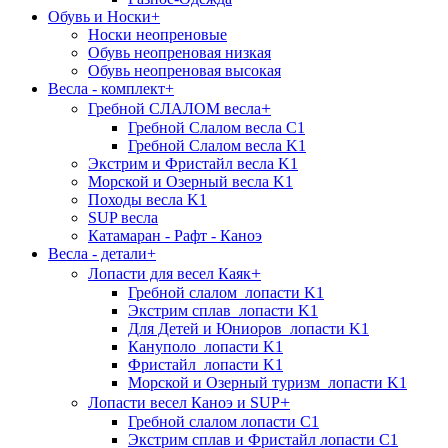
Обувь и Носки
+
Носки неопреновые
Обувь неопреновая низкая
Обувь неопреновая высокая
Весла - комплект
+
+
Гребной СЛАЛОМ весла
Гребной Слалом весла C1
Гребной Слалом весла K1
Экстрим и Фристайл весла K1
Морской и Озерный весла K1
Походы весла K1
SUP весла
Катамаран - Рафт - Каноэ
Весла - детали
+
+
Лопасти для весел Каяк
Гребной слалом_лопасти K1
Экстрим сплав_лопасти K1
Для Детей и Юниоров_лопасти K1
Кануполо_лопасти K1
Фристайл_лопасти K1
Морской и Озерный туризм_лопасти K1
+
Лопасти весел Каноэ и SUP
Гребной слалом лопасти C1
Экстрим сплав и Фристайл лопасти C1