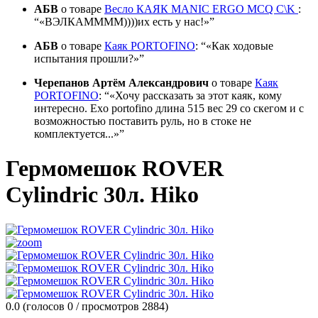
АБВ
о товаре
Весло КАЯК MANIC ERGO MCQ C\K
:
«ВЭЛКАММММ))))их есть у нас!»
АБВ
о товаре
Каяк PORTOFINO
:
«Как ходовые
испытания прошли?»
Черепанов Артём Александрович
о товаре
Каяк
PORTOFINO
:
«Хочу рассказать за этот каяк, кому
интересно. Exo portofino длина 515 вес 29 со скегом и с
возможностью поставить руль, но в стоке не
комплектуется...»
Гермомешок ROVER
Cylindric 30л. Hiko
0.0
(голосов
0
/ просмотров 2884)