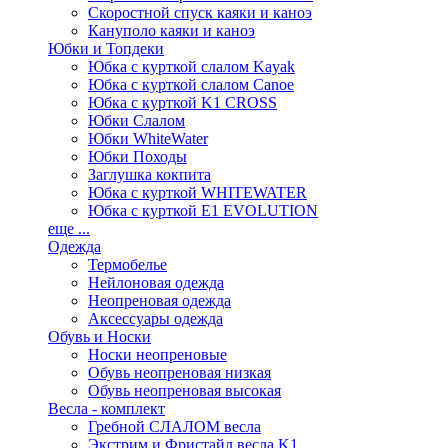
Скоростной спуск каяки и каноэ
Кануполо каяки и каноэ
Юбки и Топдеки
Юбка с курткой слалом Kayak
Юбка с курткой слалом Canoe
Юбка с курткой K1 CROSS
Юбки Слалом
Юбки WhiteWater
Юбки Походы
Заглушка кокпита
Юбка с курткой WHITEWATER
Юбка с курткой E1 EVOLUTION
еще ...
Одежда
Термобелье
Нейлоновая одежда
Неопреновая одежда
Аксессуары одежда
Обувь и Носки
Носки неопреновые
Обувь неопреновая низкая
Обувь неопреновая высокая
Весла - комплект
Гребной СЛАЛОМ весла
Экстрим и Фристайл весла K1