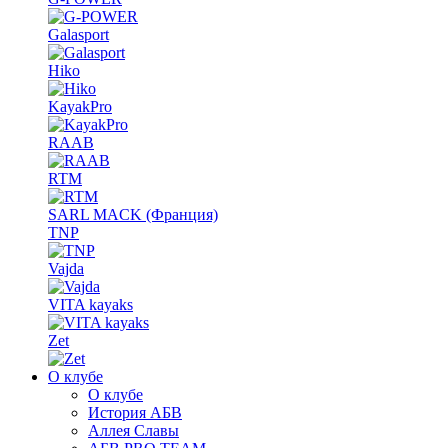
Galasport
Hiko
KayakPro
RAAB
RTM
SARL MACK (Франция)
TNP
Vajda
VITA kayaks
Zet
О клубе
О клубе
История АБВ
Аллея Славы