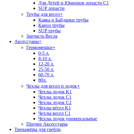
Для Детей и Юниоров лопасти C1
SUP лопасти
+
Трубы для весел
Каяка и Байдарки трубы
Каноэ трубы
SUP трубы
Запчасть Весла
Аксессуары
+
+
Гермомешки
0-5 л.
8-10 л.
12-20 л.
25-50 л.
60-70 л.
80л.
+
Чехлы для весел и лодок
Чехлы лодок K1
Чехлы лодок C1
Чехлы лодок C2
Чехлы вёсел K1
Чехлы весел C1
Чехлы лодок универсальные
Прочие Аксессуары
Тренажёры для гребли