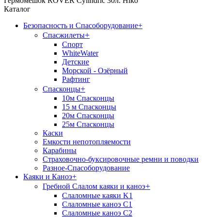
Гермомешок ROVER Cylindric 30л. Hiko
Каталог
Безопасность и Спасоборудование
+
+
Спасжилеты
Спорт
WhiteWater
Детские
Морской - Озёрный
Рафтинг
+
Спасконцы
10м Спасконцы
15 м Спасконцы
20м Спасконцы
25м Спасконцы
Каски
Емкости непотопляемости
Карабины
Страховочно-буксировочные ремни и поводки
Разное-Спасоборудование
Каяки и Каноэ
+
+
Гребной Слалом каяки и каноэ
Слаломные каяки K1
Слаломные каноэ С1
Слаломные каноэ С2