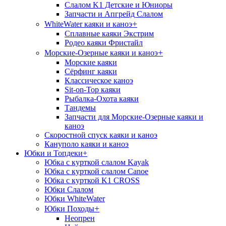
Слалом K1 Детские и Юниоры
Запчасти и Апгрейд Слалом
+
WhiteWater каяки и каноэ
Сплавные каяки Экстрим
Родео каяки Фристайл
+
Морские-Озерные каяки и каноэ
Морские каяки
Сёрфинг каяки
Классическое каноэ
Sit-on-Top каяки
Рыбалка-Охота каяки
Тандемы
Запчасти для Морские-Озерные каяки и
каноэ
Скоростной спуск каяки и каноэ
Кануполо каяки и каноэ
Юбки и Топдеки
+
Юбка с курткой слалом Kayak
Юбка с курткой слалом Canoe
Юбка с курткой K1 CROSS
Юбки Слалом
Юбки WhiteWater
+
Юбки Походы
Неопрен