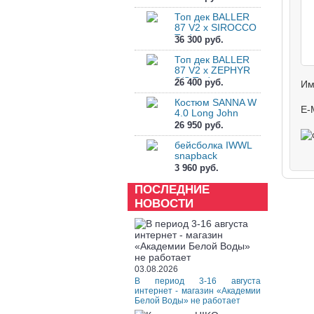
Топ дек BALLER
87 V2 x SIROCCO
Tpdc
36 300 руб.
Топ дек BALLER
87 V2 x ZEPHYR
S/S Tpdc
26 400 руб.
Им
Костюм SANNA W
E-
4.0 Long John
26 950 руб.
бейсболка IWWL
snapback
3 960 руб.
ПОСЛЕДНИЕ
НОВОСТИ
03.08.2026
В период 3-16 августа
интернет - магазин «Академии
Белой Воды» не работает