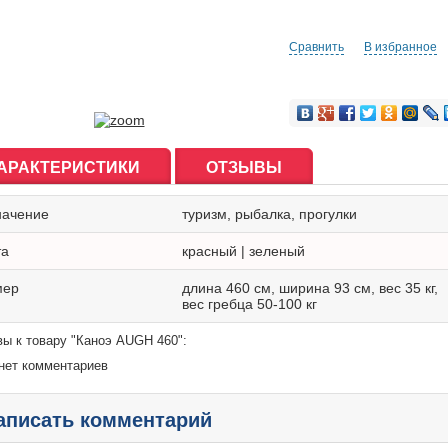
Сравнить
В избранное
АРАКТЕРИСТИКИ
ОТЗЫВЫ
начение
туризм, рыбалка, прогулки
та
красный | зеленый
мер
длина 460 см, ширина 93 см, вес 35 кг,
вес гребца 50-100 кг
ы к товару "Каноэ AUGH 460":
нет комментариев
аписать комментарий