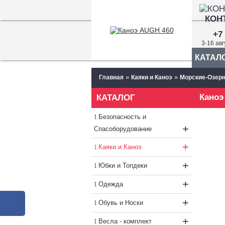
КОН
+7 
3-16 ав
КАТАЛ
»
»
Главная
Каяки и Каноэ
Морские-Озерн
Каноэ
КАТАЛОГ
Безопасность и
+
Спасоборудование
+
Каяки и Каноэ
+
Юбки и Топдеки
+
Одежда
+
Обувь и Носки
+
Весла - комплект