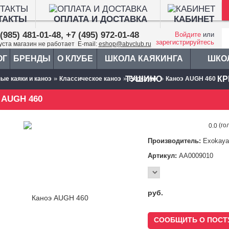
ТАКТЫ
ОПЛАТА И ДОСТАВКА
КАБИНЕТ
(985) 481-01-48, +7 (495) 972-01-48
Войдите
или
зарегистрируйтесь
густа магазин не работает E-mail:
eshop@abvclub.ru
ОГ
БРЕНДЫ
О КЛУБЕ
ШКОЛА КАЯКИНГА
ШКО
»
»
ТУШИНО
»
КР
ые каяки и каноэ
Классическое каноэ
Exokayak
Каноэ AUGH 460
 AUGH 460
(го
0.0
Производитель:
Exokaya
Артикул:
AA0009010
руб.
СООБЩИТЬ О ПОСТ