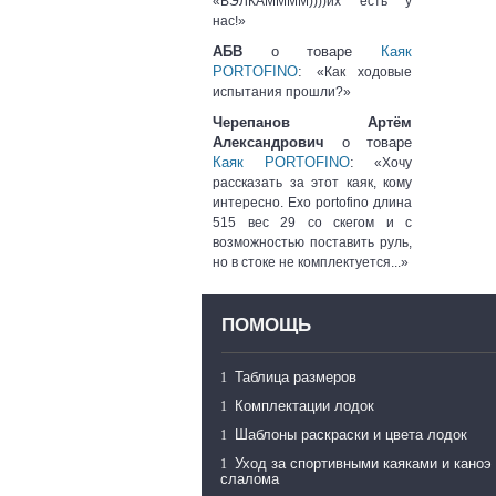
«ВЭЛКАММММ))))их есть у
нас!»
АБВ
о товаре
Каяк
PORTOFINO
:
«Как ходовые
испытания прошли?»
Черепанов Артём
Александрович
о товаре
Каяк PORTOFINO
:
«Хочу
рассказать за этот каяк, кому
интересно. Exo portofino длина
515 вес 29 со скегом и с
возможностью поставить руль,
но в стоке не комплектуется...»
ПОМОЩЬ
Таблица размеров
Комплектации лодок
Шаблоны раскраски и цвета лодок
Уход за спортивными каяками и каноэ
слалома