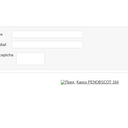
я
Mail
Каноэ PENOBSCOT 164