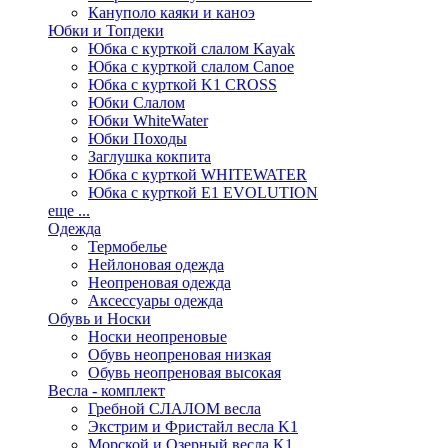
Кануполо каяки и каноэ
Юбки и Топдеки
Юбка с курткой слалом Kayak
Юбка с курткой слалом Canoe
Юбка с курткой K1 CROSS
Юбки Слалом
Юбки WhiteWater
Юбки Походы
Заглушка кокпита
Юбка с курткой WHITEWATER
Юбка с курткой E1 EVOLUTION
еще ...
Одежда
Термобелье
Нейлоновая одежда
Неопреновая одежда
Аксессуары одежда
Обувь и Носки
Носки неопреновые
Обувь неопреновая низкая
Обувь неопреновая высокая
Весла - комплект
Гребной СЛАЛОМ весла
Экстрим и Фристайл весла K1
Морской и Озерный весла K1