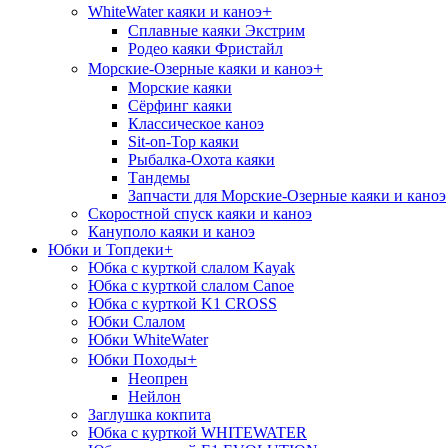
+
WhiteWater каяки и каноэ
Сплавные каяки Экстрим
Родео каяки Фристайл
+
Морские-Озерные каяки и каноэ
Морские каяки
Сёрфинг каяки
Классическое каноэ
Sit-on-Top каяки
Рыбалка-Охота каяки
Тандемы
Запчасти для Морские-Озерные каяки и каноэ
Скоростной спуск каяки и каноэ
Кануполо каяки и каноэ
Юбки и Топдеки
+
Юбка с курткой слалом Kayak
Юбка с курткой слалом Canoe
Юбка с курткой K1 CROSS
Юбки Слалом
Юбки WhiteWater
+
Юбки Походы
Неопрен
Нейлон
Заглушка кокпита
Юбка с курткой WHITEWATER