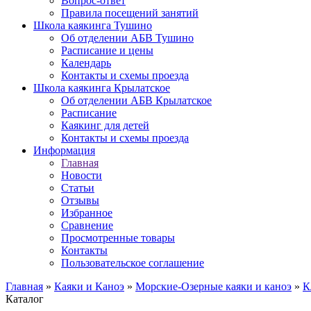
Вопрос-ответ
Правила посещений занятий
Школа каякинга Тушино
Об отделении АБВ Тушино
Расписание и цены
Календарь
Контакты и схемы проезда
Школа каякинга Крылатское
Об отделении АБВ Крылатское
Расписание
Каякинг для детей
Контакты и схемы проезда
Информация
Главная
Новости
Статьи
Отзывы
Избранное
Сравнение
Просмотренные товары
Контакты
Пользовательское соглашение
Главная
»
Каяки и Каноэ
»
Морские-Озерные каяки и каноэ
»
К
Каталог