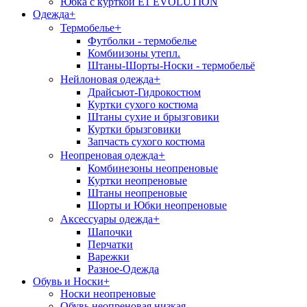
Юбка с курткой E1 EVOLUTION
Одежда
+
+
Термобелье
Футболки - термобелье
Комбиизоны утепл.
Штаны-Шорты-Носки - термобельё
+
Нейлоновая одежда
Драйсьют-Гидрокостюм
Куртки сухого костюма
Штаны сухие и брызговики
Куртки брызговики
Запчасть сухого костюма
+
Неопреновая одежда
Комбинезоны неопреновые
Куртки неопреновые
Штаны неопреновые
Шорты и Юбки неопреновые
+
Аксессуары одежда
Шапочки
Перчатки
Варежки
Разное-Одежда
Обувь и Носки
+
Носки неопреновые
Обувь неопреновая низкая