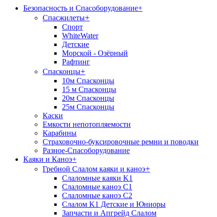
Безопасность и Спасоборудование
+
+
Спасжилеты
Спорт
WhiteWater
Детские
Морской - Озёрный
Рафтинг
+
Спасконцы
10м Спасконцы
15 м Спасконцы
20м Спасконцы
25м Спасконцы
Каски
Емкости непотопляемости
Карабины
Страховочно-буксировочные ремни и поводки
Разное-Спасоборудование
Каяки и Каноэ
+
+
Гребной Слалом каяки и каноэ
Слаломные каяки K1
Слаломные каноэ С1
Слаломные каноэ С2
Слалом K1 Детские и Юниоры
Запчасти и Апгрейд Слалом