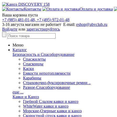
Контакты
Оплата и доставка
Ваша корзина пуста
+7 (985) 481-01-48, +7 (495) 972-01-48
3-16 августа магазин не работает E-mail:
eshop@abvclub.ru
Войдите
или
зарегистрируйтесь
Меню
Каталог
Безопасность и Спасоборудование
Спасжилеты
Спасконцы
Каски
Емкости непотопляемости
Карабины
Страховочно-буксировочные ремни ..
Разное-Спасоборудование
еще ...
Каяки и Каноэ
Гребной Слалом каяки и каноэ
WhiteWater каяки и каноэ
Морские-Озерные каяки и каноэ
Скоростной спуск каяки и каноэ