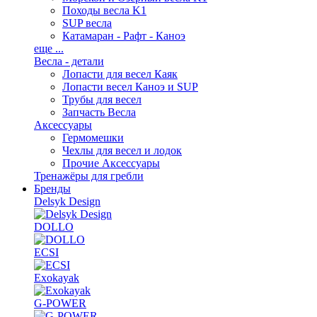
Походы весла K1
SUP весла
Катамаран - Рафт - Каноэ
еще ...
Весла - детали
Лопасти для весел Каяк
Лопасти весел Каноэ и SUP
Трубы для весел
Запчасть Весла
Аксессуары
Гермомешки
Чехлы для весел и лодок
Прочие Аксессуары
Тренажёры для гребли
Бренды
Delsyk Design
DOLLO
ECSI
Exokayak
G-POWER