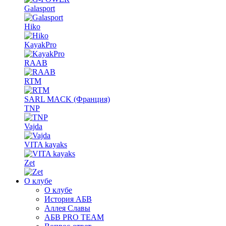
Galasport
Hiko
KayakPro
RAAB
RTM
SARL MACK (Франция)
TNP
Vajda
VITA kayaks
Zet
О клубе
О клубе
История АБВ
Аллея Славы
АБВ PRO TEAM