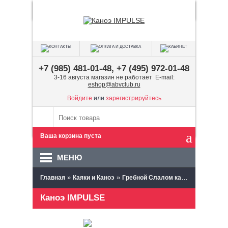
+7 (985) 481-01-48, +7 (495) 972-01-48
3-16 августа магазин не работает E-mail:
eshop@abvclub.ru
Войдите
или
зарегистрируйтесь
Ваша корзина пуста
МЕНЮ
»
»
»
Главная
Каяки и Каноэ
Гребной Слалом каяки и каноэ
С
Каноэ IMPULSE