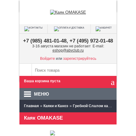
+7 (985) 481-01-48, +7 (495) 972-01-48
3-16 августа магазин не работает E-mail:
eshop@abvclub.ru
Войдите
или
зарегистрируйтесь
Ваша корзина пуста
МЕНЮ
»
»
»
Главная
Каяки и Каноэ
Гребной Слалом каяки и каноэ
С
Каяк OMAKASE