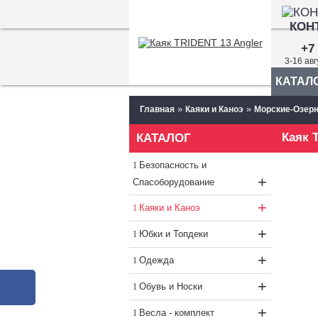
КОН
+7 
3-16 ав
КАТАЛ
»
»
Главная
Каяки и Каноэ
Морские-Озерн
Каяк 
КАТАЛОГ
Безопасность и
+
Спасоборудование
+
Каяки и Каноэ
+
Юбки и Топдеки
+
Одежда
+
Обувь и Носки
+
Весла - комплект