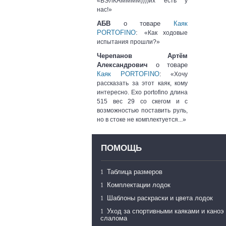
«ВЭЛКАММММ))))их есть у
нас!»
АБВ
о товаре
Каяк
PORTOFINO
:
«Как ходовые
испытания прошли?»
Черепанов Артём
Александрович
о товаре
Каяк PORTOFINO
:
«Хочу
рассказать за этот каяк, кому
интересно. Exo portofino длина
515 вес 29 со скегом и с
возможностью поставить руль,
но в стоке не комплектуется...»
ПОМОЩЬ
Таблица размеров
Комплектации лодок
Шаблоны раскраски и цвета лодок
Уход за спортивными каяками и каноэ
слалома