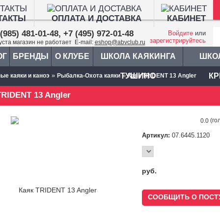
ТАКТЫ
ОПЛАТА И ДОСТАВКА
КАБИНЕТ
(985) 481-01-48, +7 (495) 972-01-48
Войдите
или
зарегистрируйтесь
густа магазин не работает E-mail:
eshop@abvclub.ru
ОГ
БРЕНДЫ
О КЛУБЕ
ШКОЛА КАЯКИНГА
ШКО
»
ТУШИНО
»
КР
ые каяки и каноэ
Рыбалка-Охота каяки
Каяк TRIDENT 13 Angler
TRIDENT 13 Angler
(го
0.0
Артикул:
07.6445.1120
руб.
СООБЩИТЬ О ПОСТ