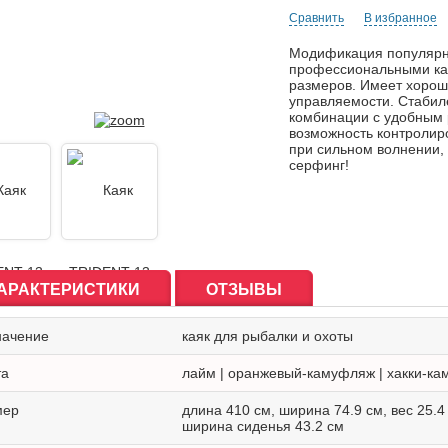
Сравнить
В избранное
Модификация популярно
профессиональными ка
размеров. Имеет хорош
управляемости. Стабил
комбинации с удобным
возможность контролиро
при сильном волнении,
серфинг!
АРАКТЕРИСТИКИ
ОТЗЫВЫ
начение
каяк для рыбалки и охоты
та
лайм | оранжевый-камуфляж | хакки-к
мер
длина 410 см, ширина 74.9 см, вес 25.4 
ширина сиденья 43.2 см