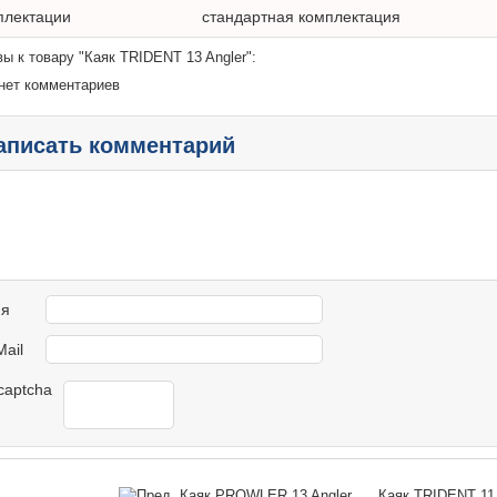
плектации
стандартная комплектация
ы к товару "Каяк TRIDENT 13 Angler":
нет комментариев
аписать комментарий
я
Mail
Каяк PROWLER 13 Angler
Каяк TRIDENT 11 