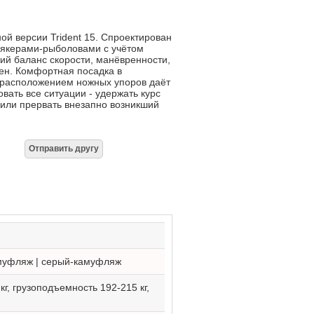
й версии Trident 15. Спроектирован
якерами-рыболовами с учётом
ий баланс скорости, манёвренности,
ен. Комфортная посадка в
 расположением ножных упоров даёт
вать все ситуации - удержать курс
 или прервать внезапно возникший
амуфляж | серый-камуфляж
кг, грузоподъемность 192-215 кг,