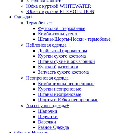
Заглушка кокпита
Юбка с курткой WHITEWATER
Юбка с курткой E1 EVOLUTION
Одежда
+
+
Термобелье
Футболки - термобелье
Комбиизоны утепл.
Штаны-Шорты-Носки - термобельё
+
Нейлоновая одежда
Драйсьют-Гидрокостюм
Куртки сухого костюма
Штаны сухие и брызговики
Куртки брызговики
Запчасть сухого костюма
+
Неопреновая одежда
Комбинезоны неопреновые
Куртки неопреновые
Штаны неопреновые
Шорты и Юбки неопреновые
+
Аксессуары одежда
Шапочки
Перчатки
Варежки
Разное-Одежда
Обувь и Носки
+