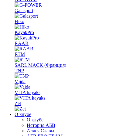
Galasport
Hiko
KayakPro
RAAB
RTM
SARL MACK (Франция)
TNP
Vajda
VITA kayaks
Zet
О клубе
О клубе
История АБВ
Аллея Славы