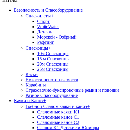
Каталог
Безопасность и Спасоборудование
+
+
Спасжилеты
Спорт
WhiteWater
Детские
Морской - Озёрный
Рафтинг
+
Спасконцы
10м Спасконцы
15 м Спасконцы
20м Спасконцы
25м Спасконцы
Каски
Емкости непотопляемости
Карабины
Страховочно-буксировочные ремни и поводки
Разное-Спасоборудование
Каяки и Каноэ
+
+
Гребной Слалом каяки и каноэ
Слаломные каяки K1
Слаломные каноэ С1
Слаломные каноэ С2
Слалом K1 Детские и Юниоры