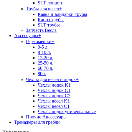
SUP лопасти
+
Трубы для весел
Каяка и Байдарки трубы
Каноэ трубы
SUP трубы
Запчасть Весла
Аксессуары
+
+
Гермомешки
0-5 л.
8-10 л.
12-20 л.
25-50 л.
60-70 л.
80л.
+
Чехлы для весел и лодок
Чехлы лодок K1
Чехлы лодок C1
Чехлы лодок C2
Чехлы вёсел K1
Чехлы весел C1
Чехлы лодок универсальные
Прочие Аксессуары
Тренажёры для гребли