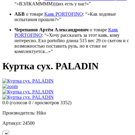
«ВЭЛКАММММ))))их есть у нас!»
АБВ
о товаре
Каяк PORTOFINO
:
«Как ходовые
испытания прошли?»
Черепанов Артём Александрович
о товаре
Каяк
PORTOFINO
:
«Хочу рассказать за этот каяк, кому
интересно. Exo portofino длина 515 вес 29 со скегом и с
возможностью поставить руль, но в стоке не
комплектуется...»
Куртка сух. PALADIN
0.0
(голосов
0
/ просмотров 3352)
Производитель:
Hiko
Артикул:
24500