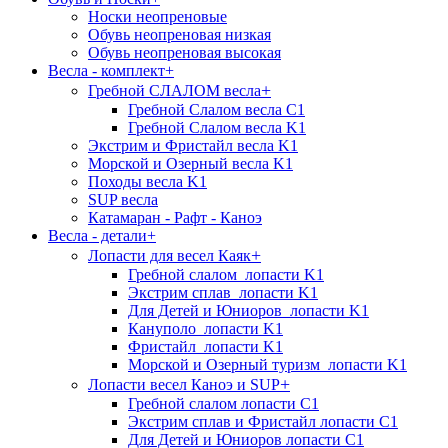
Носки неопреновые
Обувь неопреновая низкая
Обувь неопреновая высокая
Весла - комплект
+
+
Гребной СЛАЛОМ весла
Гребной Слалом весла C1
Гребной Слалом весла K1
Экстрим и Фристайл весла K1
Морской и Озерный весла K1
Походы весла K1
SUP весла
Катамаран - Рафт - Каноэ
Весла - детали
+
+
Лопасти для весел Каяк
Гребной слалом_лопасти K1
Экстрим сплав_лопасти K1
Для Детей и Юниоров_лопасти K1
Кануполо_лопасти K1
Фристайл_лопасти K1
Морской и Озерный туризм_лопасти K1
+
Лопасти весел Каноэ и SUP
Гребной слалом лопасти C1
Экстрим сплав и Фристайл лопасти C1
Для Детей и Юниоров лопасти C1