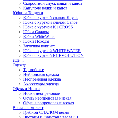
Скоростной спуск каяки и каноэ
Кануполо каяки и каноэ
Юбки и Топдеки
Юбка с курткой слалом Kayak
Юбка с курткой слалом Canoe
Юбка с курткой K1 CROSS
Юбки Слалом
Юбки WhiteWater
Юбки Походы
Заглушка кокпита
Юбка с курткой WHITEWATER
Юбка с курткой E1 EVOLUTION
еще ...
Одежда
Термобелье
Нейлоновая одежда
Неопреновая одежда
Аксессуары одежда
Обувь и Носки
Носки неопреновые
Обувь неопреновая низкая
Обувь неопреновая высокая
Весла - комплект
Гребной СЛАЛОМ весла
Экстрим и Фристайл весла K1