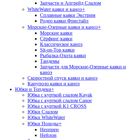
Запчасти и Апгрейд Слалом
+
WhiteWater каяки и каноэ
Сплавные каяки Экстрим
Родео каяки Фристайл
+
Морские-Озерные каяки и каноэ
Морские каяки
Сёрфинг каяки
Классическое каноэ
Sit-on-Top каяки
Рыбалка-Охота каяки
Тандемы
Запчасти для Морские-Озерные каяки и
каноэ
Скоростной спуск каяки и каноэ
Кануполо каяки и каноэ
Юбки и Топдеки
+
Юбка с курткой слалом Kayak
Юбка с курткой слалом Canoe
Юбка с курткой K1 CROSS
Юбки Слалом
Юбки WhiteWater
+
Юбки Походы
Неопрен
Нейлон