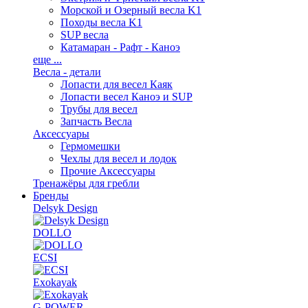
Морской и Озерный весла K1
Походы весла K1
SUP весла
Катамаран - Рафт - Каноэ
еще ...
Весла - детали
Лопасти для весел Каяк
Лопасти весел Каноэ и SUP
Трубы для весел
Запчасть Весла
Аксессуары
Гермомешки
Чехлы для весел и лодок
Прочие Аксессуары
Тренажёры для гребли
Бренды
Delsyk Design
DOLLO
ECSI
Exokayak
G-POWER