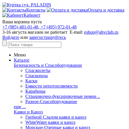
Контакты
Оплата и доставка
Кабинет
Ваша корзина пуста
+7 (985) 481-01-48, +7 (495) 972-01-48
3-16 августа магазин не работает E-mail:
eshop@abvclub.ru
Войдите
или
зарегистрируйтесь
Меню
Каталог
Безопасность и Спасоборудование
Спасжилеты
Спасконцы
Каски
Емкости непотопляемости
Карабины
Страховочно-буксировочные ремни ..
Разное-Спасоборудование
еще ...
Каяки и Каноэ
Гребной Слалом каяки и каноэ
WhiteWater каяки и каноэ
Морские-Озерные каяки и каноэ