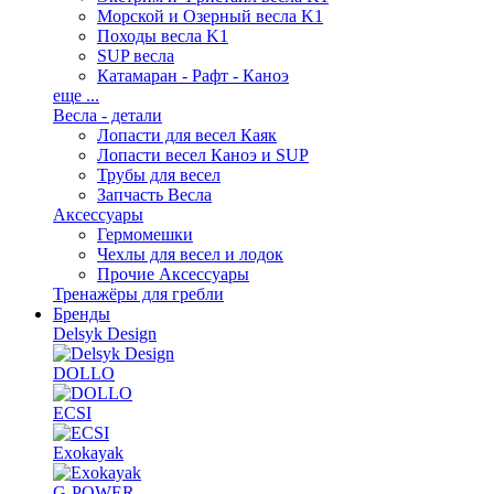
Морской и Озерный весла K1
Походы весла K1
SUP весла
Катамаран - Рафт - Каноэ
еще ...
Весла - детали
Лопасти для весел Каяк
Лопасти весел Каноэ и SUP
Трубы для весел
Запчасть Весла
Аксессуары
Гермомешки
Чехлы для весел и лодок
Прочие Аксессуары
Тренажёры для гребли
Бренды
Delsyk Design
DOLLO
ECSI
Exokayak
G-POWER