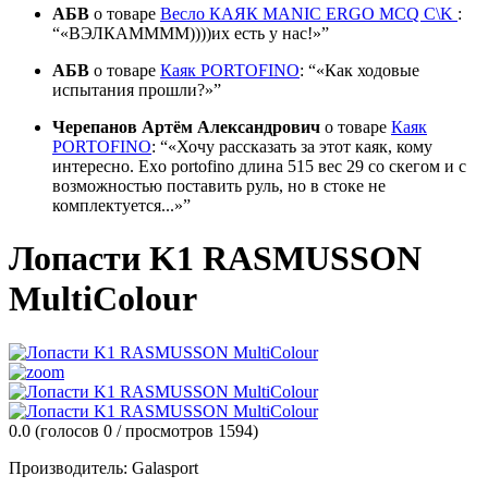
АБВ
о товаре
Весло КАЯК MANIC ERGO MCQ C\K
:
«ВЭЛКАММММ))))их есть у нас!»
АБВ
о товаре
Каяк PORTOFINO
:
«Как ходовые
испытания прошли?»
Черепанов Артём Александрович
о товаре
Каяк
PORTOFINO
:
«Хочу рассказать за этот каяк, кому
интересно. Exo portofino длина 515 вес 29 со скегом и с
возможностью поставить руль, но в стоке не
комплектуется...»
Лопасти K1 RASMUSSON
MultiColour
0.0
(голосов
0
/ просмотров 1594)
Производитель:
Galasport