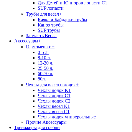
Для Детей и Юниоров лопасти C1
SUP лопасти
+
Трубы для весел
Каяка и Байдарки трубы
Каноэ трубы
SUP трубы
Запчасть Весла
Аксессуары
+
+
Гермомешки
0-5 л.
8-10 л.
12-20 л.
25-50 л.
60-70 л.
80л.
+
Чехлы для весел и лодок
Чехлы лодок K1
Чехлы лодок C1
Чехлы лодок C2
Чехлы вёсел K1
Чехлы весел C1
Чехлы лодок универсальные
Прочие Аксессуары
Тренажёры для гребли