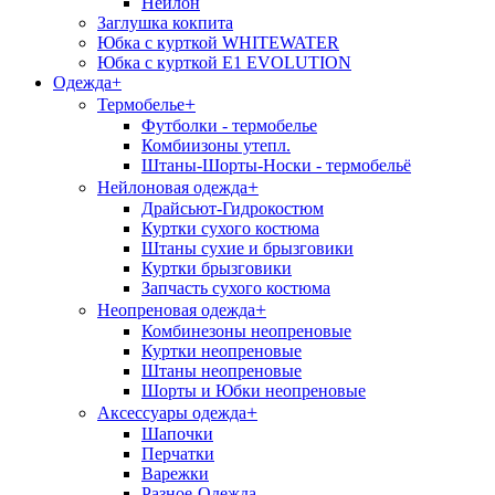
Нейлон
Заглушка кокпита
Юбка с курткой WHITEWATER
Юбка с курткой E1 EVOLUTION
Одежда
+
+
Термобелье
Футболки - термобелье
Комбиизоны утепл.
Штаны-Шорты-Носки - термобельё
+
Нейлоновая одежда
Драйсьют-Гидрокостюм
Куртки сухого костюма
Штаны сухие и брызговики
Куртки брызговики
Запчасть сухого костюма
+
Неопреновая одежда
Комбинезоны неопреновые
Куртки неопреновые
Штаны неопреновые
Шорты и Юбки неопреновые
+
Аксессуары одежда
Шапочки
Перчатки
Варежки
Разное-Одежда