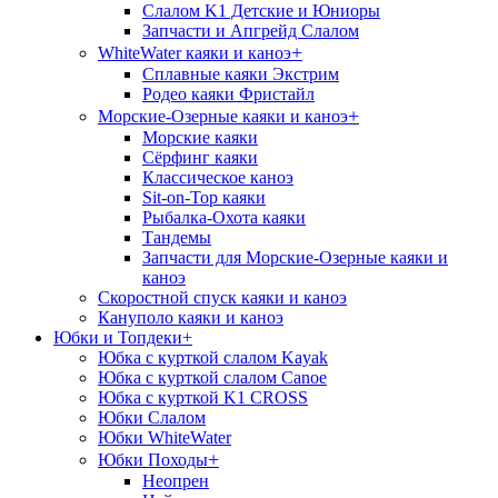
Слалом K1 Детские и Юниоры
Запчасти и Апгрейд Слалом
+
WhiteWater каяки и каноэ
Сплавные каяки Экстрим
Родео каяки Фристайл
+
Морские-Озерные каяки и каноэ
Морские каяки
Сёрфинг каяки
Классическое каноэ
Sit-on-Top каяки
Рыбалка-Охота каяки
Тандемы
Запчасти для Морские-Озерные каяки и
каноэ
Скоростной спуск каяки и каноэ
Кануполо каяки и каноэ
Юбки и Топдеки
+
Юбка с курткой слалом Kayak
Юбка с курткой слалом Canoe
Юбка с курткой K1 CROSS
Юбки Слалом
Юбки WhiteWater
+
Юбки Походы
Неопрен