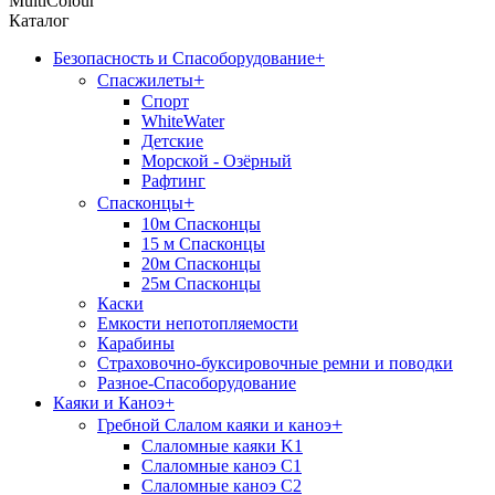
MultiColour
Каталог
Безопасность и Спасоборудование
+
+
Спасжилеты
Спорт
WhiteWater
Детские
Морской - Озёрный
Рафтинг
+
Спасконцы
10м Спасконцы
15 м Спасконцы
20м Спасконцы
25м Спасконцы
Каски
Емкости непотопляемости
Карабины
Страховочно-буксировочные ремни и поводки
Разное-Спасоборудование
Каяки и Каноэ
+
+
Гребной Слалом каяки и каноэ
Слаломные каяки K1
Слаломные каноэ С1
Слаломные каноэ С2