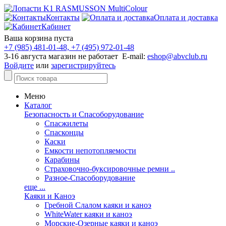
Контакты
Оплата и доставка
Кабинет
Ваша корзина пуста
+7 (985) 481-01-48, +7 (495) 972-01-48
3-16 августа магазин не работает E-mail:
eshop@abvclub.ru
Войдите
или
зарегистрируйтесь
Меню
Каталог
Безопасность и Спасоборудование
Спасжилеты
Спасконцы
Каски
Емкости непотопляемости
Карабины
Страховочно-буксировочные ремни ..
Разное-Спасоборудование
еще ...
Каяки и Каноэ
Гребной Слалом каяки и каноэ
WhiteWater каяки и каноэ
Морские-Озерные каяки и каноэ