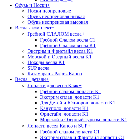
Обувь и Носки
+
Носки неопреновые
Обувь неопреновая низкая
Обувь неопреновая высокая
Весла - комплект
+
+
Гребной СЛАЛОМ весла
Гребной Слалом весла C1
Гребной Слалом весла K1
Экстрим и Фристайл весла K1
Морской и Озерный весла K1
Походы весла K1
SUP весла
Катамаран - Рафт - Каноэ
Весла - детали
+
+
Лопасти для весел Каяк
Гребной слалом_лопасти K1
Экстрим сплав_лопасти K1
Для Детей и Юниоров_лопасти K1
Кануполо_лопасти K1
Фристайл_лопасти K1
Морской и Озерный туризм_лопасти K1
+
Лопасти весел Каноэ и SUP
Гребной слалом лопасти C1
Экстрим сплав и Фристайл лопасти C1