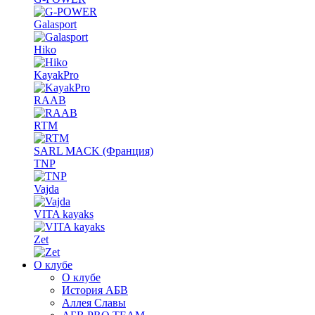
Galasport
Hiko
KayakPro
RAAB
RTM
SARL MACK (Франция)
TNP
Vajda
VITA kayaks
Zet
О клубе
О клубе
История АБВ
Аллея Славы