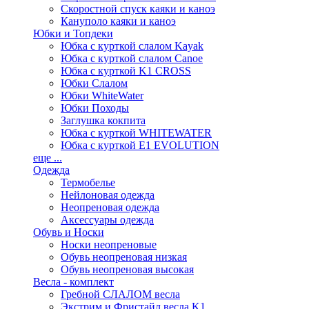
Скоростной спуск каяки и каноэ
Кануполо каяки и каноэ
Юбки и Топдеки
Юбка с курткой слалом Kayak
Юбка с курткой слалом Canoe
Юбка с курткой K1 CROSS
Юбки Слалом
Юбки WhiteWater
Юбки Походы
Заглушка кокпита
Юбка с курткой WHITEWATER
Юбка с курткой E1 EVOLUTION
еще ...
Одежда
Термобелье
Нейлоновая одежда
Неопреновая одежда
Аксессуары одежда
Обувь и Носки
Носки неопреновые
Обувь неопреновая низкая
Обувь неопреновая высокая
Весла - комплект
Гребной СЛАЛОМ весла
Экстрим и Фристайл весла K1