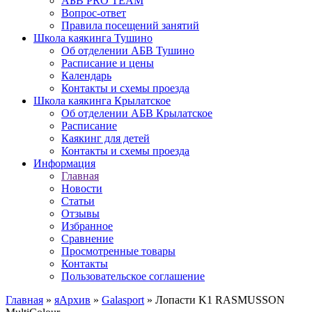
АБВ PRO TEAM
Вопрос-ответ
Правила посещений занятий
Школа каякинга Тушино
Об отделении АБВ Тушино
Расписание и цены
Календарь
Контакты и схемы проезда
Школа каякинга Крылатское
Об отделении АБВ Крылатское
Расписание
Каякинг для детей
Контакты и схемы проезда
Информация
Главная
Новости
Статьи
Отзывы
Избранное
Сравнение
Просмотренные товары
Контакты
Пользовательское соглашение
Главная
»
яАрхив
»
Galasport
»
Лопасти K1 RASMUSSON