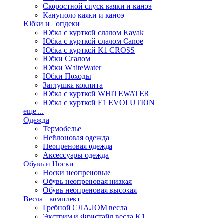
Скоростной спуск каяки и каноэ
Кануполо каяки и каноэ
Юбки и Топдеки
Юбка с курткой слалом Kayak
Юбка с курткой слалом Canoe
Юбка с курткой K1 CROSS
Юбки Слалом
Юбки WhiteWater
Юбки Походы
Заглушка кокпита
Юбка с курткой WHITEWATER
Юбка с курткой E1 EVOLUTION
еще ...
Одежда
Термобелье
Нейлоновая одежда
Неопреновая одежда
Аксессуары одежда
Обувь и Носки
Носки неопреновые
Обувь неопреновая низкая
Обувь неопреновая высокая
Весла - комплект
Гребной СЛАЛОМ весла
Экстрим и Фристайл весла K1