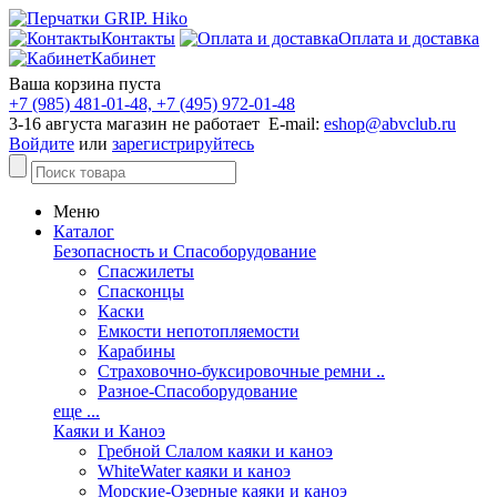
Контакты
Оплата и доставка
Кабинет
Ваша корзина пуста
+7 (985) 481-01-48, +7 (495) 972-01-48
3-16 августа магазин не работает E-mail:
eshop@abvclub.ru
Войдите
или
зарегистрируйтесь
Меню
Каталог
Безопасность и Спасоборудование
Спасжилеты
Спасконцы
Каски
Емкости непотопляемости
Карабины
Страховочно-буксировочные ремни ..
Разное-Спасоборудование
еще ...
Каяки и Каноэ
Гребной Слалом каяки и каноэ
WhiteWater каяки и каноэ
Морские-Озерные каяки и каноэ