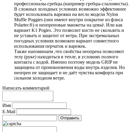
профессионалы-гребцы.(например гребцы-слаломисты).
В сложных холодных условиях возможно эффективнее
будет использовать варежки на весло модели Nylon
Muffle Poggies (они имеют внутри покрытие из флиса
Polartec®) и неопреновые манжеты на цевьё. Или как
вариант K1 Pogies. Это позволит кисти не скользить и
не уставать и защитит от ветра. При экстремальных
погодных условиях возможен вариант совместного
использования перчаток и варежек.
Также напоминаем ,что свойства неопрена позволяют
телу (руке) находиться в тепле, в условиях полного
контакта с водой. Именно поэтому модель GRIP не
защищена от проникновения воды внутрь изделия. Но
неопрен не защищает и не даёт чувства комфорта при
сильном холодном ветре.
Написать комментарий
Имя
E-Mail