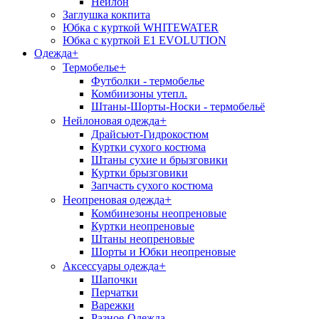
Нейлон
Заглушка кокпита
Юбка с курткой WHITEWATER
Юбка с курткой E1 EVOLUTION
Одежда
+
+
Термобелье
Футболки - термобелье
Комбиизоны утепл.
Штаны-Шорты-Носки - термобельё
+
Нейлоновая одежда
Драйсьют-Гидрокостюм
Куртки сухого костюма
Штаны сухие и брызговики
Куртки брызговики
Запчасть сухого костюма
+
Неопреновая одежда
Комбинезоны неопреновые
Куртки неопреновые
Штаны неопреновые
Шорты и Юбки неопреновые
+
Аксессуары одежда
Шапочки
Перчатки
Варежки
Разное-Одежда