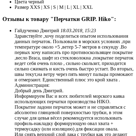
Цвета
черный
Размер
XXS | XS | S | M | L | XL | XXL
Отзывы к товару "Перчатки GRIP. Hiko":
Гайдученко Дмитрий
18.03.2018, 15:23
Здравствуйте ,хочу поделиться опытом использования
данных перчаток. Пользовали в морских условиях ,при
температуре около +5 ,ветер 5-7 метров в секунду .Во
первых хочу написать про противоскользящее покрытие
,весло Braca, шафт из стекловолокна ,покрытие перчаток
ведет себя очень плохо , сильно скользит, приходится
сильно сжимать и кисть очень быстро устает. Во вторых,
швы текут,на ветру через пять минут пальцы промокают
и отмерзают. Единственный плюс это крой хвата .
Администрация:
Добрый день Дмитрий.
Информируем Вас и всех любителей морского каяка
использующих перчатки производства HIKO.
Покрытие ладони перчаток может и не справляться с
абсолютно глянцевой поверхностью трубки, в этом
случае для цевья вёсел рекомендуется использовать
профиль-накладку формирующую овал хвата +
термоусадку (или изоляцию) для фиксации овала.
Или снять верхний слой лака с трубки как это делают