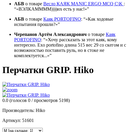
АБВ
о товаре
Весло КАЯК MANIC ERGO MCQ C\K
:
«ВЭЛКАММММ))))их есть у нас!»
АБВ
о товаре
Каяк PORTOFINO
:
«Как ходовые
испытания прошли?»
Черепанов Артём Александрович
о товаре
Каяк
PORTOFINO
:
«Хочу рассказать за этот каяк, кому
интересно. Exo portofino длина 515 вес 29 со скегом и с
возможностью поставить руль, но в стоке не
комплектуется...»
Перчатки GRIP. Hiko
0.0
(голосов
0
/ просмотров 5198)
Производитель:
Hiko
Артикул:
51601