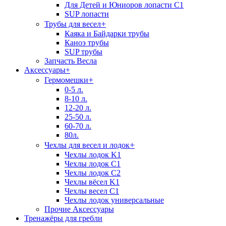
Для Детей и Юниоров лопасти C1
SUP лопасти
+
Трубы для весел
Каяка и Байдарки трубы
Каноэ трубы
SUP трубы
Запчасть Весла
Аксессуары
+
+
Гермомешки
0-5 л.
8-10 л.
12-20 л.
25-50 л.
60-70 л.
80л.
+
Чехлы для весел и лодок
Чехлы лодок K1
Чехлы лодок C1
Чехлы лодок C2
Чехлы вёсел K1
Чехлы весел C1
Чехлы лодок универсальные
Прочие Аксессуары
Тренажёры для гребли