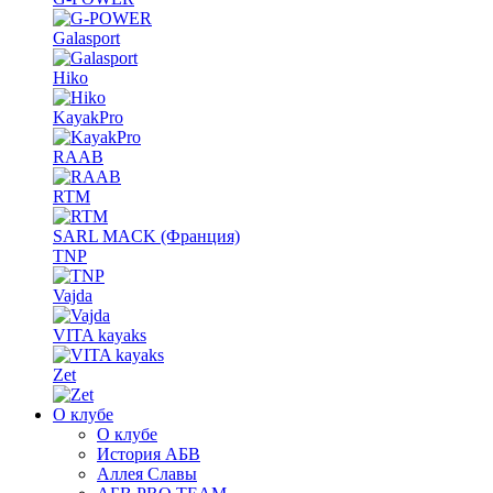
Galasport
Hiko
KayakPro
RAAB
RTM
SARL MACK (Франция)
TNP
Vajda
VITA kayaks
Zet
О клубе
О клубе
История АБВ
Аллея Славы