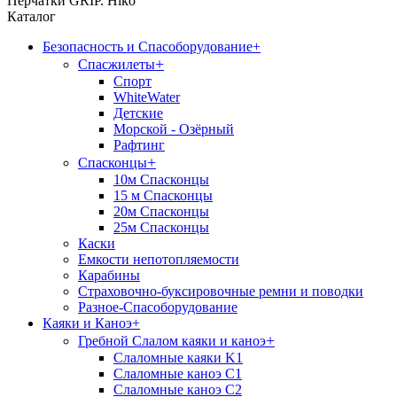
Перчатки GRIP. Hiko
Каталог
Безопасность и Спасоборудование
+
+
Спасжилеты
Спорт
WhiteWater
Детские
Морской - Озёрный
Рафтинг
+
Спасконцы
10м Спасконцы
15 м Спасконцы
20м Спасконцы
25м Спасконцы
Каски
Емкости непотопляемости
Карабины
Страховочно-буксировочные ремни и поводки
Разное-Спасоборудование
Каяки и Каноэ
+
+
Гребной Слалом каяки и каноэ
Слаломные каяки K1
Слаломные каноэ С1
Слаломные каноэ С2