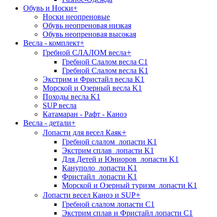
Обувь и Носки
+
Носки неопреновые
Обувь неопреновая низкая
Обувь неопреновая высокая
Весла - комплект
+
+
Гребной СЛАЛОМ весла
Гребной Слалом весла C1
Гребной Слалом весла K1
Экстрим и Фристайл весла K1
Морской и Озерный весла K1
Походы весла K1
SUP весла
Катамаран - Рафт - Каноэ
Весла - детали
+
+
Лопасти для весел Каяк
Гребной слалом_лопасти K1
Экстрим сплав_лопасти K1
Для Детей и Юниоров_лопасти K1
Кануполо_лопасти K1
Фристайл_лопасти K1
Морской и Озерный туризм_лопасти K1
+
Лопасти весел Каноэ и SUP
Гребной слалом лопасти C1
Экстрим сплав и Фристайл лопасти C1