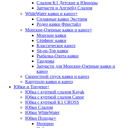
Слалом K1 Детские и Юниоры
Запчасти и Апгрейд Слалом
+
WhiteWater каяки и каноэ
Сплавные каяки Экстрим
Родео каяки Фристайл
+
Морские-Озерные каяки и каноэ
Морские каяки
Сёрфинг каяки
Классическое каноэ
Sit-on-Top каяки
Рыбалка-Охота каяки
Тандемы
Запчасти для Морские-Озерные каяки и
каноэ
Скоростной спуск каяки и каноэ
Кануполо каяки и каноэ
Юбки и Топдеки
+
Юбка с курткой слалом Kayak
Юбка с курткой слалом Canoe
Юбка с курткой K1 CROSS
Юбки Слалом
Юбки WhiteWater
+
Юбки Походы
Неопрен