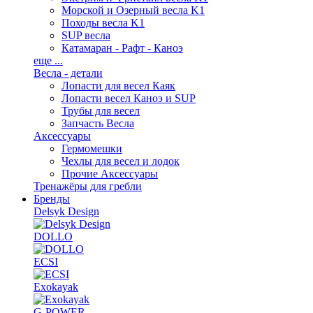
Морской и Озерный весла K1
Походы весла K1
SUP весла
Катамаран - Рафт - Каноэ
еще ...
Весла - детали
Лопасти для весел Каяк
Лопасти весел Каноэ и SUP
Трубы для весел
Запчасть Весла
Аксессуары
Гермомешки
Чехлы для весел и лодок
Прочие Аксессуары
Тренажёры для гребли
Бренды
Delsyk Design
DOLLO
ECSI
Exokayak
G-POWER