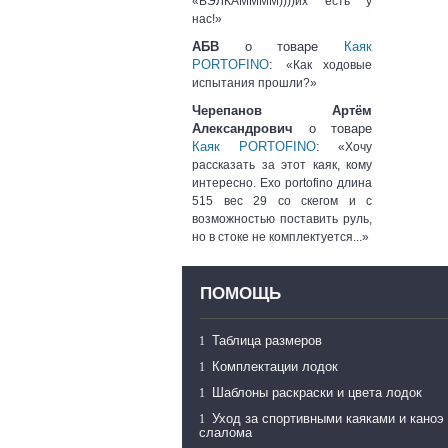
«ВЭЛКАММММ))))их есть у
нас!»
АБВ
о товаре
Каяк
PORTOFINO
:
«Как ходовые
испытания прошли?»
Черепанов Артём
Александрович
о товаре
Каяк PORTOFINO
:
«Хочу
рассказать за этот каяк, кому
интересно. Exo portofino длина
515 вес 29 со скегом и с
возможностью поставить руль,
но в стоке не комплектуется...»
ПОМОЩЬ
Таблица размеров
Комплектации лодок
Шаблоны раскраски и цвета лодок
Уход за спортивными каяками и каноэ
слалома