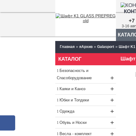
КОН
+7 
3-16 ав
КАТАЛ
»
»
»
Главная
яАрхив
Galasport
Шафт K1
Шафт 
КАТАЛОГ
Безопасность и
+
Спасоборудование
+
Каяки и Каноэ
+
Юбки и Топдеки
+
Одежда
+
Обувь и Носки
+
Весла - комплект