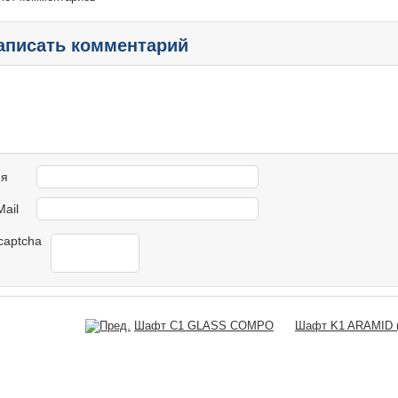
аписать комментарий
я
Mail
Шафт C1 GLASS COMPO
Шафт K1 ARAMID (