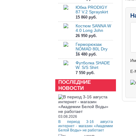
Юбка PRODIGY
87 V.2 Sprayskirt
Н
15 860 руб.
Костюм SANNA W
4.0 Long John
26 950 руб.
Герморюкзак
NOMAD 80L Dry
Backpack
16 480 руб.
Им
Футболка SHADE
W. S/S Shirt
E-
7 550 руб.
ПОСЛЕДНИЕ
НОВОСТИ
03.08.2026
В период 3-16 августа
интернет - магазин «Академии
Белой Воды» не работает