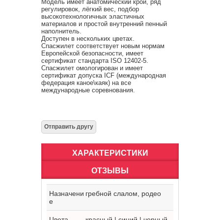
Модель имеет анатомический крой, ряд
регулировок, лёгкий вес, подбор
высокотехнологичных эластичных
материалов и простой внутренний пенный
наполнитель.
Доступен в нескольких цветах.
Спасжилет соответствует новым нормам
Европейской безопасности, имеет
сертификат стандарта ISO 12402-5.
Спасжилет омологирован и имеет
сертификат допуска ICF (международная
федерация каное\каяк) на все
международные соревнования.
ХАРАКТЕРИСТИКИ
ОТЗЫВЫ
Назначени
гребной слалом, родео
е
Цвета
красный | синий | черный