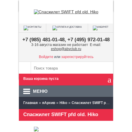
+7 (985) 481-01-48, +7 (495) 972-01-48
3-16 августа магазин не работает E-mail:
eshop@abvclub.ru
Войдите
или
зарегистрируйтесь
Ваша корзина пуста
МЕНЮ
»
»
»
Главная
яАрхив
Hiko
Спасжилет SWIFT pfd old. Hiko
Спасжилет SWIFT pfd old. Hiko