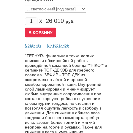
x
26 010
руб.
Сравнить
В избранное
"ZEPHYR- финальная точка долгих
поисков и обширнейшей работы,
проведённой командой бренда ""HIKO"" в
сегменте ТОП-ДЕКОВ для гребного
слалома. ЗЕФИР - ТОП ДЕК из
экстремально лёгкой и прочной
мембранированной ткани. Внутренний
слой ламинирован и минимизирует
любые внутренние сопротивления при
контакте корпуса гребца с внутренним
слоем куртки топдека, не стесняя и
позволяя ощутить лёгкость и свободу в
движении. Для снижения общего веса
топдека и большего комфорта гребца
использован более тонкий и мягкий
неопрен на горле и рукавах. Также для
снижения веса и уменьшения