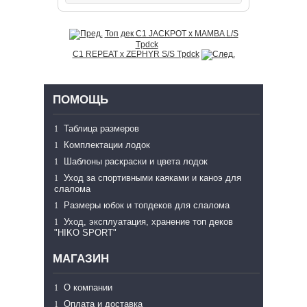
Топ дек C1 JACKPOT x MAMBA L/S
Tpdck
C1 REPEAT x ZEPHYR S/S Tpdck
ПОМОЩЬ
Таблица размеров
Комплектации лодок
Шаблоны раскраски и цвета лодок
Уход за спортивными каяками и каноэ для
слалома
Размеры юбок и топдеков для слалома
Уход, эксплуатация, хранение топ деков
"HIKO SPORT"
МАГАЗИН
О компании
Оплата и доставка