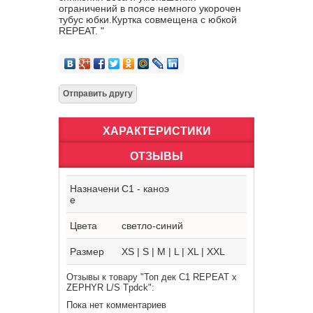
ограничений в поясе немного укорочен
тубус юбки.Куртка совмещена с юбкой
REPEAT. "
ХАРАКТЕРИСТИКИ
ОТЗЫВЫ
Назначени
C1 - каноэ
е
Цвета
светло-синий
Размер
XS | S | M | L | XL | XXL
Отзывы к товару "Топ дек C1 REPEAT x
ZEPHYR L/S Tpdck":
Пока нет комментариев