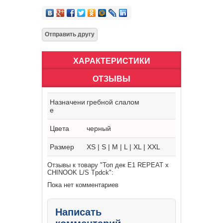
ХАРАКТЕРИСТИКИ
ОТЗЫВЫ
Назначени
гребной слалом
е
Цвета
черный
Размер
XS | S | M | L | XL | XXL
Отзывы к товару "Топ дек E1 REPEAT x
CHINOOK L/S Tpdck":
Пока нет комментариев
Написать