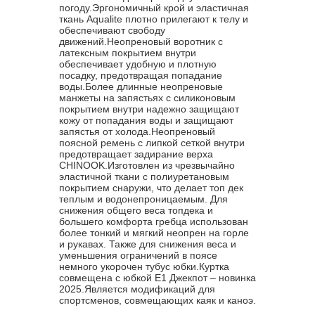
погоду.Эргономичный крой и эластичная
ткань Aqualite плотно прилегают к телу и
обеспечивают свободу
движений.Неопреновый воротник с
латексным покрытием внутри
обеспечивает удобную и плотную
посадку, предотвращая попадание
воды.Более длинные неопреновые
манжеты на запястьях с силиконовым
покрытием внутри надежно защищают
кожу от попадания воды и защищают
запястья от холода.Неопреновый
поясной ремень с липкой сеткой внутри
предотвращает задирание верха
CHINOOK.Изготовлен из чрезвычайно
эластичной ткани с полиуретановым
покрытием снаружи, что делает топ дек
теплым и водонепроницаемым. Для
снижения общего веса топдека и
большего комфорта гребца использован
более тонкий и мягкий неопрен на горле
и рукавах. Также для снижения веса и
уменьшения ограничений в поясе
немного укорочен тубус юбки.Куртка
совмещена с юбкой Е1 Джекпот – новинка
2025.Является модификаций для
спортсменов, совмещающих каяк и каноэ.