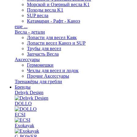
Морской и Озерный весла K1
Походы весла K1
SUP весла
Катамаран - Рафт - Каноэ
еще ...
Весла - детали
Лопасти для весел Каяк
Лопасти весел Каноэ и SUP
Трубы для весел
Запчасть Весла
Аксессуары
Гермомешки
Чехлы для весел и лодок
Прочие Аксессуары
Тренажёры для гребли
Бренды
Delsyk Design
DOLLO
ECSI
Exokayak
G-POWER