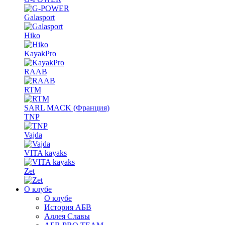
Galasport
Hiko
KayakPro
RAAB
RTM
SARL MACK (Франция)
TNP
Vajda
VITA kayaks
Zet
О клубе
О клубе
История АБВ
Аллея Славы