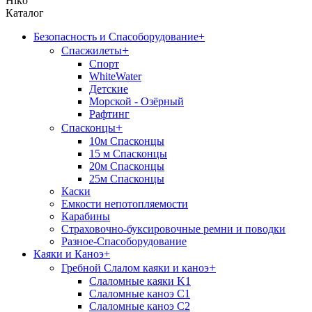
Hiko
Каталог
Безопасность и Спасоборудование
+
+
Спасжилеты
Спорт
WhiteWater
Детские
Морской - Озёрный
Рафтинг
+
Спасконцы
10м Спасконцы
15 м Спасконцы
20м Спасконцы
25м Спасконцы
Каски
Емкости непотопляемости
Карабины
Страховочно-буксировочные ремни и поводки
Разное-Спасоборудование
Каяки и Каноэ
+
+
Гребной Слалом каяки и каноэ
Слаломные каяки K1
Слаломные каноэ С1
Слаломные каноэ С2