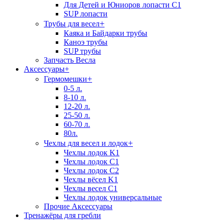
Для Детей и Юниоров лопасти C1
SUP лопасти
+
Трубы для весел
Каяка и Байдарки трубы
Каноэ трубы
SUP трубы
Запчасть Весла
Аксессуары
+
+
Гермомешки
0-5 л.
8-10 л.
12-20 л.
25-50 л.
60-70 л.
80л.
+
Чехлы для весел и лодок
Чехлы лодок K1
Чехлы лодок C1
Чехлы лодок C2
Чехлы вёсел K1
Чехлы весел C1
Чехлы лодок универсальные
Прочие Аксессуары
Тренажёры для гребли