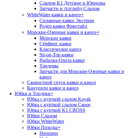
Слалом K1 Детские и Юниоры
Запчасти и Апгрейд Слалом
+
WhiteWater каяки и каноэ
Сплавные каяки Экстрим
Родео каяки Фристайл
+
Морские-Озерные каяки и каноэ
Морские каяки
Сёрфинг каяки
Классическое каноэ
Sit-on-Top каяки
Рыбалка-Охота каяки
Тандемы
Запчасти для Морские-Озерные каяки и
каноэ
Скоростной спуск каяки и каноэ
Кануполо каяки и каноэ
Юбки и Топдеки
+
Юбка с курткой слалом Kayak
Юбка с курткой слалом Canoe
Юбка с курткой K1 CROSS
Юбки Слалом
Юбки WhiteWater
+
Юбки Походы
Неопрен