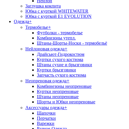
Нейлон
Заглушка кокпита
Юбка с курткой WHITEWATER
Юбка с курткой E1 EVOLUTION
Одежда
+
+
Термобелье
Футболки - термобелье
Комбиизоны утепл.
Штаны-Шорты-Носки - термобельё
+
Нейлоновая одежда
Драйсьют-Гидрокостюм
Куртки сухого костюма
Штаны сухие и брызговики
Куртки брызговики
Запчасть сухого костюма
+
Неопреновая одежда
Комбинезоны неопреновые
Куртки неопреновые
Штаны неопреновые
Шорты и Юбки неопреновые
+
Аксессуары одежда
Шапочки
Перчатки
Варежки
Разное-Одежда