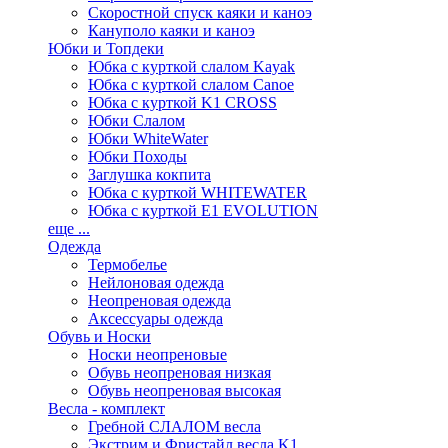
Скоростной спуск каяки и каноэ
Кануполо каяки и каноэ
Юбки и Топдеки
Юбка с курткой слалом Kayak
Юбка с курткой слалом Canoe
Юбка с курткой K1 CROSS
Юбки Слалом
Юбки WhiteWater
Юбки Походы
Заглушка кокпита
Юбка с курткой WHITEWATER
Юбка с курткой E1 EVOLUTION
еще ...
Одежда
Термобелье
Нейлоновая одежда
Неопреновая одежда
Аксессуары одежда
Обувь и Носки
Носки неопреновые
Обувь неопреновая низкая
Обувь неопреновая высокая
Весла - комплект
Гребной СЛАЛОМ весла
Экстрим и Фристайл весла K1