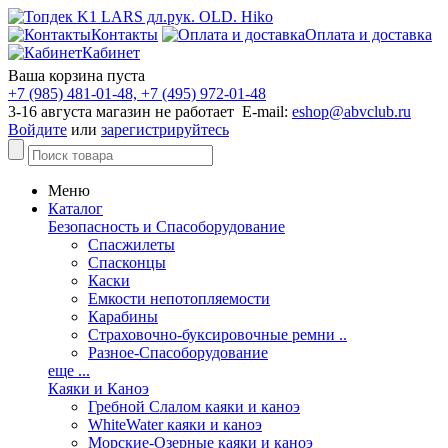
Контакты
Оплата и доставка
Кабинет
Ваша корзина пуста
+7 (985) 481-01-48, +7 (495) 972-01-48
3-16 августа магазин не работает E-mail:
eshop@abvclub.ru
Войдите
или
зарегистрируйтесь
Меню
Каталог
Безопасность и Спасоборудование
Спасжилеты
Спасконцы
Каски
Емкости непотопляемости
Карабины
Страховочно-буксировочные ремни ..
Разное-Спасоборудование
еще ...
Каяки и Каноэ
Гребной Слалом каяки и каноэ
WhiteWater каяки и каноэ
Морские-Озерные каяки и каноэ