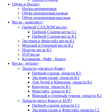
Обувь и Носки
+
Носки неопреновые
Обувь неопреновая низкая
Обувь неопреновая высокая
Весла - комплект
+
+
Гребной СЛАЛОМ весла
Гребной Слалом весла C1
Гребной Слалом весла K1
Экстрим и Фристайл весла K1
Морской и Озерный весла K1
Походы весла K1
SUP весла
Катамаран - Рафт - Каноэ
Весла - детали
+
+
Лопасти для весел Каяк
Гребной слалом_лопасти K1
Экстрим сплав_лопасти K1
Для Детей и Юниоров_лопасти K1
Кануполо_лопасти K1
Фристайл_лопасти K1
Морской и Озерный туризм_лопасти K1
+
Лопасти весел Каноэ и SUP
Гребной слалом лопасти C1
Экстрим сплав и Фристайл лопасти C1