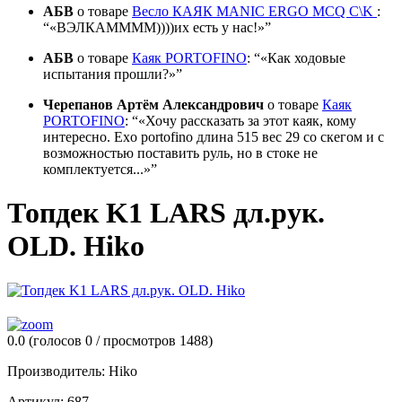
АБВ
о товаре
Весло КАЯК MANIC ERGO MCQ C\K
:
«ВЭЛКАММММ))))их есть у нас!»
АБВ
о товаре
Каяк PORTOFINO
:
«Как ходовые
испытания прошли?»
Черепанов Артём Александрович
о товаре
Каяк
PORTOFINO
:
«Хочу рассказать за этот каяк, кому
интересно. Exo portofino длина 515 вес 29 со скегом и с
возможностью поставить руль, но в стоке не
комплектуется...»
Топдек K1 LARS дл.рук.
OLD. Hiko
0.0
(голосов
0
/ просмотров 1488)
Производитель:
Hiko
Артикул:
687.