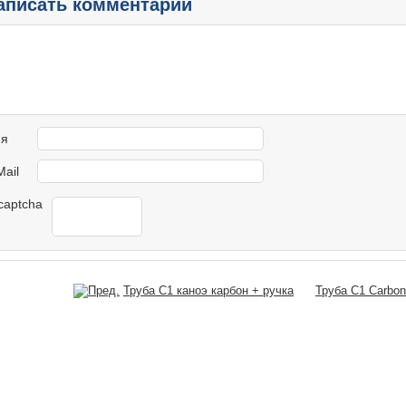
аписать комментарий
я
Mail
Труба С1 каноэ карбон + ручка
Труба C1 Carb