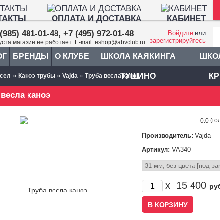
ТАКТЫ
ОПЛАТА И ДОСТАВКА
КАБИНЕТ
(985) 481-01-48, +7 (495) 972-01-48
Войдите
или
зарегистрируйтесь
густа магазин не работает E-mail:
eshop@abvclub.ru
ОГ
БРЕНДЫ
О КЛУБЕ
ШКОЛА КАЯКИНГА
ШКО
»
»
»
ТУШИНО
КР
есел
Каноэ трубы
Vajda
Труба весла каноэ
 весла каноэ
(го
0.0
Производитель:
Vajda
Артикул:
VA340
x
15 400
ру