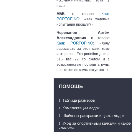
«ВЭЛКАММММ))))их есть у
нас!»
АБВ
о товаре
Каяк
PORTOFINO
:
«Как ходовые
испытания прошли?»
Черепанов Артём
Александрович
о товаре
Каяк PORTOFINO
:
«Хочу
рассказать за этот каяк, кому
интересно. Exo portofino длина
515 вес 29 со скегом и с
возможностью поставить руль,
но в стоке не комплектуется...»
ПОМОЩЬ
Таблица размеров
Комплектации лодок
Шаблоны раскраски и цвета лодок
Уход за спортивными каяками и каноэ
слалома