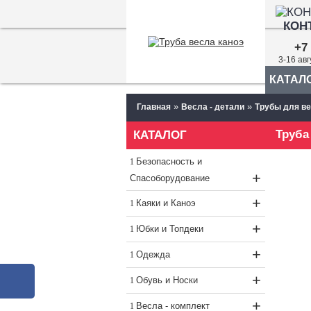
КОН
+7 
3-16 ав
КАТАЛ
»
»
Главная
Весла - детали
Трубы для в
Труба
КАТАЛОГ
Безопасность и
+
Спасоборудование
+
Каяки и Каноэ
+
Юбки и Топдеки
+
Одежда
+
Обувь и Носки
+
Весла - комплект