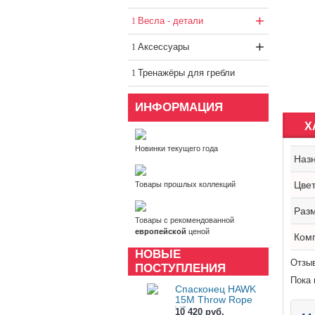
+
Весла - детали
+
Аксессуары
Тренажёры для гребли
ИНФОРМАЦИЯ
Х
Новинки текущего года
Наз
Цве
Товары прошлых коллекций
Раз
Товары с рекомендованной
европейской
ценой
Ком
НОВЫЕ
Отзыв
ПОСТУПЛЕНИЯ
Пока 
Спасконец HAWK
15M Throw Rope
V2
10 420 руб.