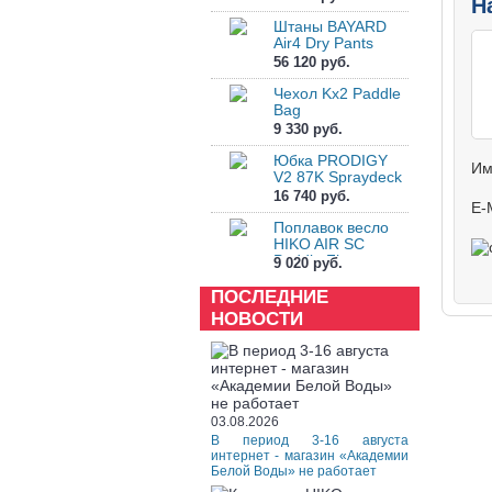
Н
Штаны BAYARD
Air4 Dry Pants
56 120 руб.
Чехол Kx2 Paddle
Bag
9 330 руб.
Юбка PRODIGY
Им
V2 87K Spraydeck
16 740 руб.
E-
Поплавок весло
HIKO AIR SC
Paddle Float
9 020 руб.
ПОСЛЕДНИЕ
НОВОСТИ
03.08.2026
В период 3-16 августа
интернет - магазин «Академии
Белой Воды» не работает