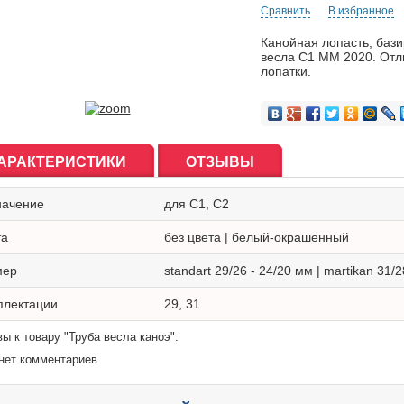
Сравнить
В избранное
Канойная лопасть, баз
весла С1 MM 2020. Отл
лопатки.
АРАКТЕРИСТИКИ
ОТЗЫВЫ
начение
для C1, C2
та
без цвета | белый-окрашенный
мер
standart 29/26 - 24/20 мм | martikan 31/
плектации
29, 31
ы к товару "Труба весла каноэ":
нет комментариев