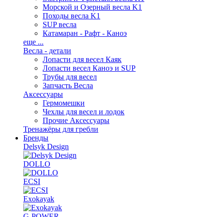
Морской и Озерный весла K1
Походы весла K1
SUP весла
Катамаран - Рафт - Каноэ
еще ...
Весла - детали
Лопасти для весел Каяк
Лопасти весел Каноэ и SUP
Трубы для весел
Запчасть Весла
Аксессуары
Гермомешки
Чехлы для весел и лодок
Прочие Аксессуары
Тренажёры для гребли
Бренды
Delsyk Design
DOLLO
ECSI
Exokayak
G-POWER