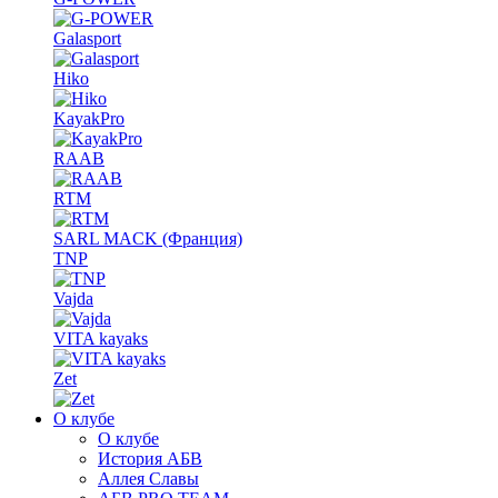
Galasport
Hiko
KayakPro
RAAB
RTM
SARL MACK (Франция)
TNP
Vajda
VITA kayaks
Zet
О клубе
О клубе
История АБВ
Аллея Славы