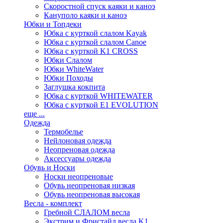
Скоростной спуск каяки и каноэ
Кануполо каяки и каноэ
Юбки и Топдеки
Юбка с курткой слалом Kayak
Юбка с курткой слалом Canoe
Юбка с курткой K1 CROSS
Юбки Слалом
Юбки WhiteWater
Юбки Походы
Заглушка кокпита
Юбка с курткой WHITEWATER
Юбка с курткой E1 EVOLUTION
еще ...
Одежда
Термобелье
Нейлоновая одежда
Неопреновая одежда
Аксессуары одежда
Обувь и Носки
Носки неопреновые
Обувь неопреновая низкая
Обувь неопреновая высокая
Весла - комплект
Гребной СЛАЛОМ весла
Экстрим и Фристайл весла K1