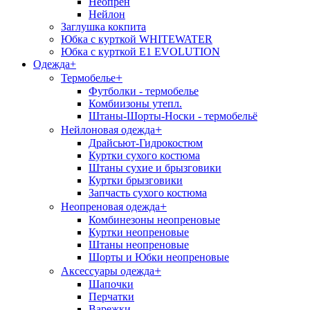
Неопрен
Нейлон
Заглушка кокпита
Юбка с курткой WHITEWATER
Юбка с курткой E1 EVOLUTION
Одежда
+
+
Термобелье
Футболки - термобелье
Комбиизоны утепл.
Штаны-Шорты-Носки - термобельё
+
Нейлоновая одежда
Драйсьют-Гидрокостюм
Куртки сухого костюма
Штаны сухие и брызговики
Куртки брызговики
Запчасть сухого костюма
+
Неопреновая одежда
Комбинезоны неопреновые
Куртки неопреновые
Штаны неопреновые
Шорты и Юбки неопреновые
+
Аксессуары одежда
Шапочки
Перчатки
Варежки