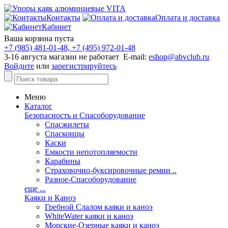
Контакты
Оплата и доставка
Кабинет
Ваша корзина пуста
+7 (985) 481-01-48, +7 (495) 972-01-48
3-16 августа магазин не работает E-mail:
eshop@abvclub.ru
Войдите
или
зарегистрируйтесь
Меню
Каталог
Безопасность и Спасоборудование
Спасжилеты
Спасконцы
Каски
Емкости непотопляемости
Карабины
Страховочно-буксировочные ремни ..
Разное-Спасоборудование
еще ...
Каяки и Каноэ
Гребной Слалом каяки и каноэ
WhiteWater каяки и каноэ
Морские-Озерные каяки и каноэ