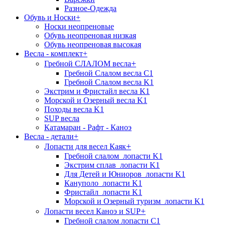
Разное-Одежда
Обувь и Носки
+
Носки неопреновые
Обувь неопреновая низкая
Обувь неопреновая высокая
Весла - комплект
+
+
Гребной СЛАЛОМ весла
Гребной Слалом весла C1
Гребной Слалом весла K1
Экстрим и Фристайл весла K1
Морской и Озерный весла K1
Походы весла K1
SUP весла
Катамаран - Рафт - Каноэ
Весла - детали
+
+
Лопасти для весел Каяк
Гребной слалом_лопасти K1
Экстрим сплав_лопасти K1
Для Детей и Юниоров_лопасти K1
Кануполо_лопасти K1
Фристайл_лопасти K1
Морской и Озерный туризм_лопасти K1
+
Лопасти весел Каноэ и SUP
Гребной слалом лопасти C1