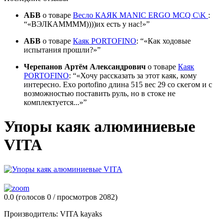
АБВ
о товаре
Весло КАЯК MANIC ERGO MCQ C\K
:
«ВЭЛКАММММ))))их есть у нас!»
АБВ
о товаре
Каяк PORTOFINO
:
«Как ходовые
испытания прошли?»
Черепанов Артём Александрович
о товаре
Каяк
PORTOFINO
:
«Хочу рассказать за этот каяк, кому
интересно. Exo portofino длина 515 вес 29 со скегом и с
возможностью поставить руль, но в стоке не
комплектуется...»
Упоры каяк алюминиевые
VITA
0.0
(голосов
0
/ просмотров 2082)
Производитель:
VITA kayaks