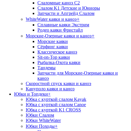
Слаломные каноэ С2
Слалом K1 Детские и Юниоры
Запчасти и Апгрейд Слалом
+
WhiteWater каяки и каноэ
Сплавные каяки Экстрим
Родео каяки Фристайл
+
Морские-Озерные каяки и каноэ
Морские каяки
Сёрфинг каяки
Классическое каноэ
Sit-on-Top каяки
Рыбалка-Охота каяки
Тандемы
Запчасти для Морские-Озерные каяки и
каноэ
Скоростной спуск каяки и каноэ
Кануполо каяки и каноэ
Юбки и Топдеки
+
Юбка с курткой слалом Kayak
Юбка с курткой слалом Canoe
Юбка с курткой K1 CROSS
Юбки Слалом
Юбки WhiteWater
+
Юбки Походы