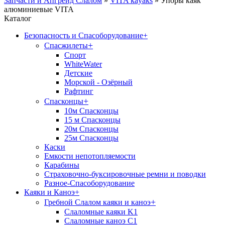
Запчасти и Апгрейд Слалом
»
VITA kayaks
»
Упоры каяк
алюминиевые VITA
Каталог
Безопасность и Спасоборудование
+
+
Спасжилеты
Спорт
WhiteWater
Детские
Морской - Озёрный
Рафтинг
+
Спасконцы
10м Спасконцы
15 м Спасконцы
20м Спасконцы
25м Спасконцы
Каски
Емкости непотопляемости
Карабины
Страховочно-буксировочные ремни и поводки
Разное-Спасоборудование
Каяки и Каноэ
+
+
Гребной Слалом каяки и каноэ
Слаломные каяки K1
Слаломные каноэ С1