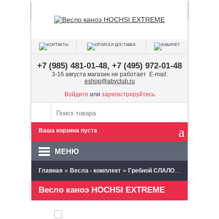
+7 (985) 481-01-48, +7 (495) 972-01-48
3-16 августа магазин не работает E-mail:
eshop@abvclub.ru
Войдите
или
зарегистрируйтесь
Ваша корзина пуста
МЕНЮ
»
»
»
Главная
Весла - комплект
Гребной СЛАЛОМ весла
Гре
Весло каноэ HOCHSI EXTREME