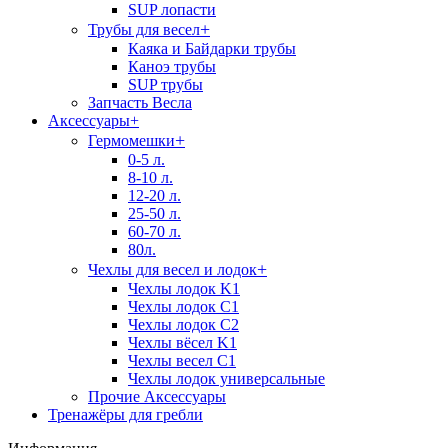
SUP лопасти
+
Трубы для весел
Каяка и Байдарки трубы
Каноэ трубы
SUP трубы
Запчасть Весла
Аксессуары
+
+
Гермомешки
0-5 л.
8-10 л.
12-20 л.
25-50 л.
60-70 л.
80л.
+
Чехлы для весел и лодок
Чехлы лодок K1
Чехлы лодок C1
Чехлы лодок C2
Чехлы вёсел K1
Чехлы весел C1
Чехлы лодок универсальные
Прочие Аксессуары
Тренажёры для гребли