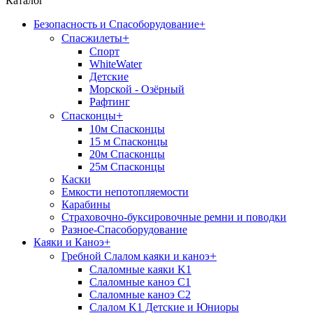
Каталог
Безопасность и Спасоборудование
+
+
Спасжилеты
Спорт
WhiteWater
Детские
Морской - Озёрный
Рафтинг
+
Спасконцы
10м Спасконцы
15 м Спасконцы
20м Спасконцы
25м Спасконцы
Каски
Емкости непотопляемости
Карабины
Страховочно-буксировочные ремни и поводки
Разное-Спасоборудование
Каяки и Каноэ
+
+
Гребной Слалом каяки и каноэ
Слаломные каяки K1
Слаломные каноэ С1
Слаломные каноэ С2
Слалом K1 Детские и Юниоры