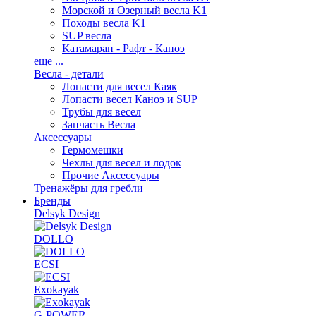
Морской и Озерный весла K1
Походы весла K1
SUP весла
Катамаран - Рафт - Каноэ
еще ...
Весла - детали
Лопасти для весел Каяк
Лопасти весел Каноэ и SUP
Трубы для весел
Запчасть Весла
Аксессуары
Гермомешки
Чехлы для весел и лодок
Прочие Аксессуары
Тренажёры для гребли
Бренды
Delsyk Design
DOLLO
ECSI
Exokayak
G-POWER