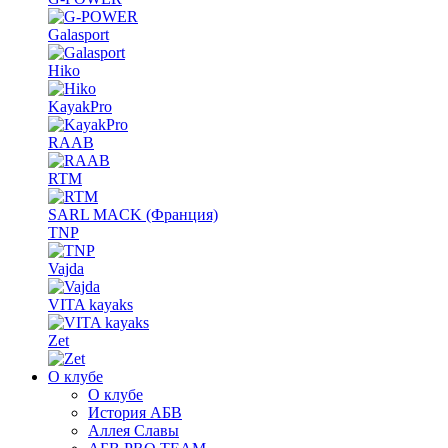
Galasport
Hiko
KayakPro
RAAB
RTM
SARL MACK (Франция)
TNP
Vajda
VITA kayaks
Zet
О клубе
О клубе
История АБВ
Аллея Славы