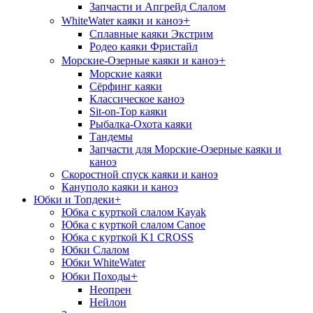
Запчасти и Апгрейд Слалом
+
WhiteWater каяки и каноэ
Сплавные каяки Экстрим
Родео каяки Фристайл
+
Морские-Озерные каяки и каноэ
Морские каяки
Сёрфинг каяки
Классическое каноэ
Sit-on-Top каяки
Рыбалка-Охота каяки
Тандемы
Запчасти для Морские-Озерные каяки и
каноэ
Скоростной спуск каяки и каноэ
Кануполо каяки и каноэ
Юбки и Топдеки
+
Юбка с курткой слалом Kayak
Юбка с курткой слалом Canoe
Юбка с курткой K1 CROSS
Юбки Слалом
Юбки WhiteWater
+
Юбки Походы
Неопрен
Нейлон