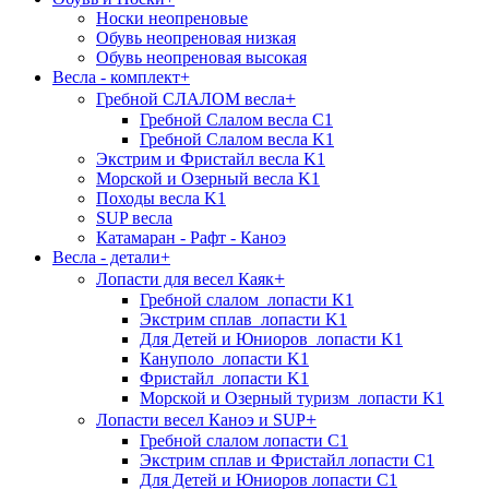
Носки неопреновые
Обувь неопреновая низкая
Обувь неопреновая высокая
Весла - комплект
+
+
Гребной СЛАЛОМ весла
Гребной Слалом весла C1
Гребной Слалом весла K1
Экстрим и Фристайл весла K1
Морской и Озерный весла K1
Походы весла K1
SUP весла
Катамаран - Рафт - Каноэ
Весла - детали
+
+
Лопасти для весел Каяк
Гребной слалом_лопасти K1
Экстрим сплав_лопасти K1
Для Детей и Юниоров_лопасти K1
Кануполо_лопасти K1
Фристайл_лопасти K1
Морской и Озерный туризм_лопасти K1
+
Лопасти весел Каноэ и SUP
Гребной слалом лопасти C1
Экстрим сплав и Фристайл лопасти C1
Для Детей и Юниоров лопасти C1