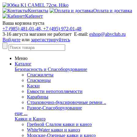
Контакты
Оплата и доставка
Кабинет
Ваша корзина пуста
+7 (985) 481-01-48, +7 (495) 972-01-48
3-16 августа магазин не работает E-mail:
eshop@abvclub.ru
Войдите
или
зарегистрируйтесь
Меню
Каталог
Безопасность и Спасоборудование
Спасжилеты
Спасконцы
Каски
Емкости непотопляемости
Карабины
Страховочно-буксировочные ремни ..
Разное-Спасоборудование
еще ...
Каяки и Каноэ
Гребной Слалом каяки и каноэ
WhiteWater каяки и каноэ
Морские-Озерные каяки и каноэ