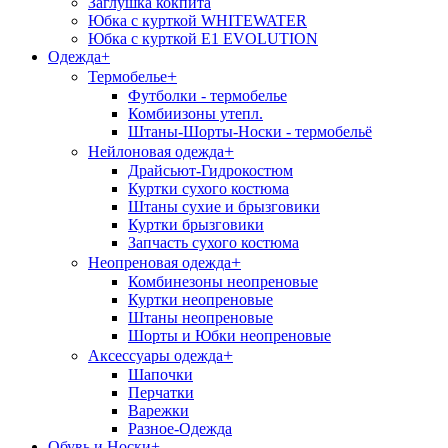
Заглушка кокпита
Юбка с курткой WHITEWATER
Юбка с курткой E1 EVOLUTION
Одежда
+
+
Термобелье
Футболки - термобелье
Комбиизоны утепл.
Штаны-Шорты-Носки - термобельё
+
Нейлоновая одежда
Драйсьют-Гидрокостюм
Куртки сухого костюма
Штаны сухие и брызговики
Куртки брызговики
Запчасть сухого костюма
+
Неопреновая одежда
Комбинезоны неопреновые
Куртки неопреновые
Штаны неопреновые
Шорты и Юбки неопреновые
+
Аксессуары одежда
Шапочки
Перчатки
Варежки
Разное-Одежда
Обувь и Носки
+