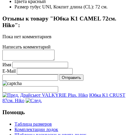
Цвета
красный
Размер
тубус UNI, Кокпит длина (CL): 72 см.
Отзывы к товару "Юбка K1 CAMEL 72см.
Hiko":
Пока нет комментариев
Написать комментарий
Имя
E-Mail
Драйсьют VALKYRIE Plus. Hiko
Юбка K1 CRUST
87см. Hiko
Помощь
Таблица размеров
Комплектации лодок
Шаблоны раскраски и цвета лодок