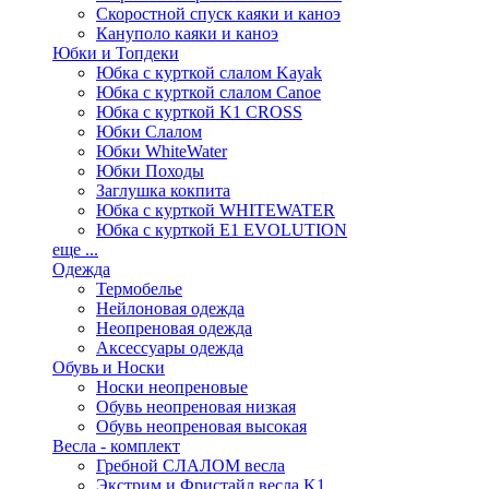
Скоростной спуск каяки и каноэ
Кануполо каяки и каноэ
Юбки и Топдеки
Юбка с курткой слалом Kayak
Юбка с курткой слалом Canoe
Юбка с курткой K1 CROSS
Юбки Слалом
Юбки WhiteWater
Юбки Походы
Заглушка кокпита
Юбка с курткой WHITEWATER
Юбка с курткой E1 EVOLUTION
еще ...
Одежда
Термобелье
Нейлоновая одежда
Неопреновая одежда
Аксессуары одежда
Обувь и Носки
Носки неопреновые
Обувь неопреновая низкая
Обувь неопреновая высокая
Весла - комплект
Гребной СЛАЛОМ весла
Экстрим и Фристайл весла K1