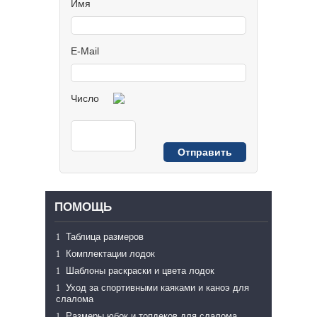
Имя
E-Mail
Число
ПОМОЩЬ
Таблица размеров
Комплектации лодок
Шаблоны раскраски и цвета лодок
Уход за спортивными каяками и каноэ для
слалома
Размеры юбок и топдеков для слалома