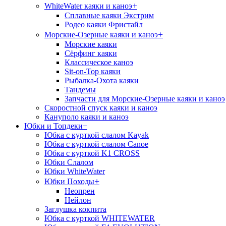
+
WhiteWater каяки и каноэ
Сплавные каяки Экстрим
Родео каяки Фристайл
+
Морские-Озерные каяки и каноэ
Морские каяки
Сёрфинг каяки
Классическое каноэ
Sit-on-Top каяки
Рыбалка-Охота каяки
Тандемы
Запчасти для Морские-Озерные каяки и каноэ
Скоростной спуск каяки и каноэ
Кануполо каяки и каноэ
Юбки и Топдеки
+
Юбка с курткой слалом Kayak
Юбка с курткой слалом Canoe
Юбка с курткой K1 CROSS
Юбки Слалом
Юбки WhiteWater
+
Юбки Походы
Неопрен
Нейлон
Заглушка кокпита
Юбка с курткой WHITEWATER