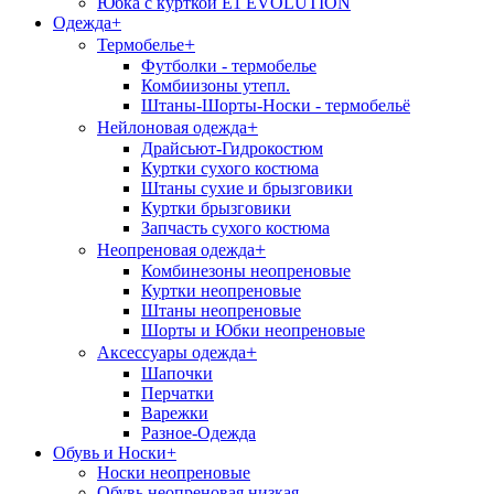
Юбка с курткой E1 EVOLUTION
Одежда
+
+
Термобелье
Футболки - термобелье
Комбиизоны утепл.
Штаны-Шорты-Носки - термобельё
+
Нейлоновая одежда
Драйсьют-Гидрокостюм
Куртки сухого костюма
Штаны сухие и брызговики
Куртки брызговики
Запчасть сухого костюма
+
Неопреновая одежда
Комбинезоны неопреновые
Куртки неопреновые
Штаны неопреновые
Шорты и Юбки неопреновые
+
Аксессуары одежда
Шапочки
Перчатки
Варежки
Разное-Одежда
Обувь и Носки
+
Носки неопреновые
Обувь неопреновая низкая