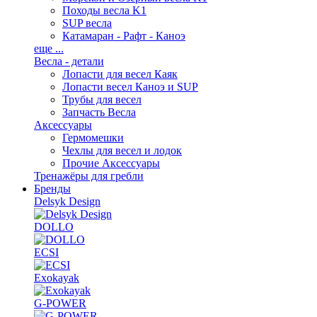
Походы весла K1
SUP весла
Катамаран - Рафт - Каноэ
еще ...
Весла - детали
Лопасти для весел Каяк
Лопасти весел Каноэ и SUP
Трубы для весел
Запчасть Весла
Аксессуары
Гермомешки
Чехлы для весел и лодок
Прочие Аксессуары
Тренажёры для гребли
Бренды
Delsyk Design
DOLLO
ECSI
Exokayak
G-POWER