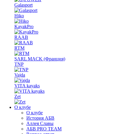
Galasport
Hiko
KayakPro
RAAB
RTM
SARL MACK (Франция)
TNP
Vajda
VITA kayaks
Zet
О клубе
О клубе
История АБВ
Аллея Славы
АБВ PRO TEAM