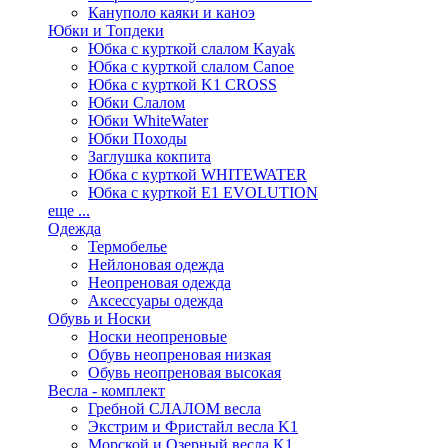
Кануполо каяки и каноэ
Юбки и Топдеки
Юбка с курткой слалом Kayak
Юбка с курткой слалом Canoe
Юбка с курткой K1 CROSS
Юбки Слалом
Юбки WhiteWater
Юбки Походы
Заглушка кокпита
Юбка с курткой WHITEWATER
Юбка с курткой E1 EVOLUTION
еще ...
Одежда
Термобелье
Нейлоновая одежда
Неопреновая одежда
Аксессуары одежда
Обувь и Носки
Носки неопреновые
Обувь неопреновая низкая
Обувь неопреновая высокая
Весла - комплект
Гребной СЛАЛОМ весла
Экстрим и Фристайл весла K1
Морской и Озерный весла K1