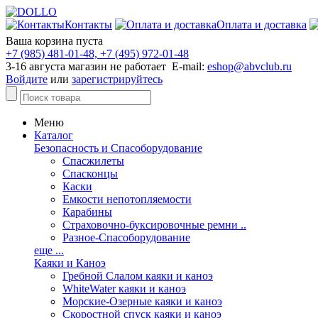
Контакты
Оплата и доставка
Ваша корзина пуста
+7 (985) 481-01-48, +7 (495) 972-01-48
3-16 августа магазин не работает E-mail:
eshop@abvclub.ru
Войдите
или
зарегистрируйтесь
Меню
Каталог
Безопасность и Спасоборудование
Спасжилеты
Спасконцы
Каски
Емкости непотопляемости
Карабины
Страховочно-буксировочные ремни ..
Разное-Спасоборудование
еще ...
Каяки и Каноэ
Гребной Слалом каяки и каноэ
WhiteWater каяки и каноэ
Морские-Озерные каяки и каноэ
Скоростной спуск каяки и каноэ