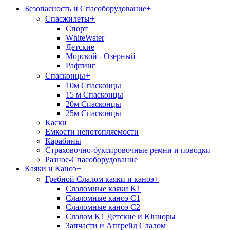
Безопасность и Спасоборудование
+
+
Спасжилеты
Спорт
WhiteWater
Детские
Морской - Озёрный
Рафтинг
+
Спасконцы
10м Спасконцы
15 м Спасконцы
20м Спасконцы
25м Спасконцы
Каски
Емкости непотопляемости
Карабины
Страховочно-буксировочные ремни и поводки
Разное-Спасоборудование
Каяки и Каноэ
+
+
Гребной Слалом каяки и каноэ
Слаломные каяки K1
Слаломные каноэ С1
Слаломные каноэ С2
Слалом K1 Детские и Юниоры
Запчасти и Апгрейд Слалом