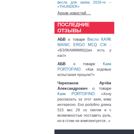
весла для каяка 2026-го –
«THUNDER»
Архив новостей ...
ПОСЛЕДНИЕ
ОТЗЫВЫ
АБВ
о товаре
Весло КАЯК
MANIC ERGO MCQ C\K
:
«ВЭЛКАММММ))))их есть у
нас!»
АБВ
о товаре
Каяк
PORTOFINO
:
«Как ходовые
испытания прошли?»
Черепанов Артём
Александрович
о товаре
Каяк PORTOFINO
:
«Хочу
рассказать за этот каяк, кому
интересно. Exo portofino длина
515 вес 29 со скегом и с
возможностью поставить руль,
но в стоке не комплектуется...»