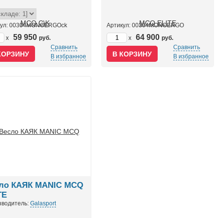
кул: 00304MONOERGOck
Артикул: 00304MONOERGO
59 950
64 900
x
руб.
x
руб.
Сравнить
Сравнить
В избранное
В избранное
ло КАЯК MANIC MCQ
TE
зводитель:
Galasport