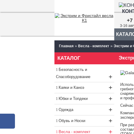
КОН
+7 
3-16 ав
КАТАЛ
»
»
Главная
Весла - комплект
Экстрим и 
Экстр
КАТАЛОГ
Безопасность и
+
Спасоборудование
Исполь
+
Каяки и Каноэ
гребног
снаряж
+
и проф
Юбки и Топдеки
Сейчас
+
Одежда
Компан
экспер
+
Обувь и Носки
При ра
состав
+
Весла - комплект
(TONY 