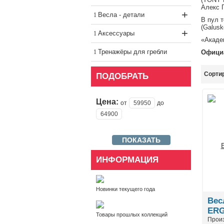
Aлекс Г
+
Весла - детали
В пул т
(Galusk
+
Аксессуары
«Акаде
Тренажёры для гребли
Офици
Сортир
ПОДОБРАТЬ
Цена:
от
до
ИНФОРМАЦИЯ
Новинки текущего года
Вес
ERG
Товары прошлых коллекций
Прои