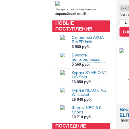
Товары с рекомендованной
европейской
ценой
Арти
НОВЫЕ
ПОСТУПЛЕНИЯ
Стропорез AKUA
RIVER knife
6 560 руб.
Ёмкость
непотопляемая
BUOYANCY RF V2
5 560 руб.
Куртка SYMBIO V2
L/S Shirt
16 080 руб.
Куртка NEO3.0 V.2
W. Jacket
16 040 руб.
Шорты NEO 3.0
Вес
Shorts
ELI
10 710 руб.
Прои
ПОСЛЕДНИЕ