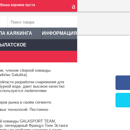
Ваша корзина пуста
ЛА КАЯКИНГА
ИНФОРМАЦИЯ
ЫЛАТСКОЕ
ом, членом сборной команды
islav Galuška).
области разработки снаряжения для
бурной воде, дают высокое качество
 используются любителями
ов рынка в своём сегменте.
вых технологий. Постоянно
товой команды GALASPORT TEAM,
р, легендарный Француз Тони Эстанге
опы по гребному слалому в каноэ,