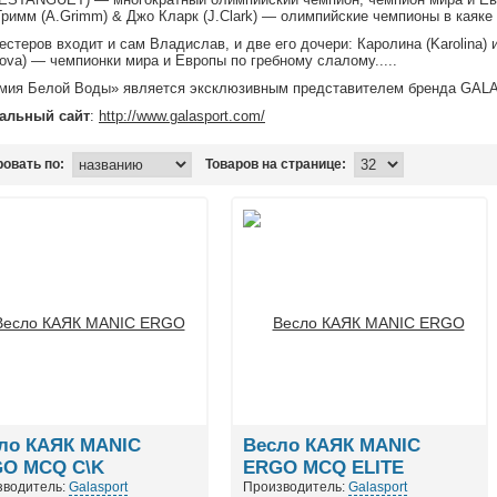
римм (A.Grimm) & Джо Кларк (J.Clark) — олимпийские чемпионы в каяке 
естеров входит и сам Владислав, и две его дочери: Каролина (Karolina) 
ova) — чемпионки мира и Европы по гребному слалому.....
мия Белой Воды» является эксклюзивным представителем бренда GAL
альный сайт
:
http://www.galasport.com/
овать по:
Товаров на странице:
ло КАЯК MANIC
Весло КАЯК MANIC
O MCQ C\K
ERGO MCQ ELITE
зводитель:
Galasport
Производитель:
Galasport