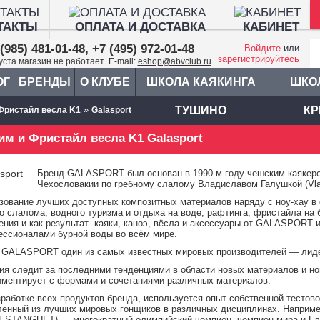
ТАКТЫ
ОПЛАТА И ДОСТАВКА
КАБИНЕТ
(985) 481-01-48, +7 (495) 972-01-48
Войдите
или
зарегистрируйтесь
густа магазин не работает E-mail:
eshop@abvclub.ru
ОГ
БРЕНДЫ
О КЛУБЕ
ШКОЛА КАЯКИНГА
ШКО
»
ТУШИНО
КР
Фристайл весла K1
Galasport
им и Фристайл весла K1 Galasport
Бренд GALASPORT был основан в
1990-м
году чешским каякер
Чехословакии по гребному слалому Владиславом Галушкой (Vlad
зование лучших доступных композитных материалов наряду с ноу-хау в 
о слалома, водного туризма и отдыха на воде, рафтинга, фристайла на 
ения и как результат -каяки, каноэ, вёсла и аксессуары от GALASPORT
ессионалами бурной воды во всём мире.
 GALASPORT один из самых известных мировых производителей — лидер
ия следит за последними тенденциями в области новых материалов и но
иментирует с формами и сочетаниями различных материалов.
зработке всех продуктов бренда, используется опыт собственной тес
ленный из лучших мировых гонщиков в различных дисциплинах. Наприме
ESTANGUET) — многократный олимпийский чемпион, чемпион мира и Евр