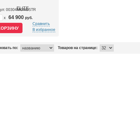
кул: 00304MONOSTR
64 900
x
руб.
Сравнить
В избранное
овать по:
Товаров на странице: