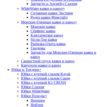
Запчасти и Апгрейд Слалом
+
WhiteWater каяки и каноэ
Сплавные каяки Экстрим
Родео каяки Фристайл
+
Морские-Озерные каяки и каноэ
Морские каяки
Сёрфинг каяки
Классическое каноэ
Sit-on-Top каяки
Рыбалка-Охота каяки
Тандемы
Запчасти для Морские-Озерные каяки и
каноэ
Скоростной спуск каяки и каноэ
Кануполо каяки и каноэ
Юбки и Топдеки
+
Юбка с курткой слалом Kayak
Юбка с курткой слалом Canoe
Юбка с курткой K1 CROSS
Юбки Слалом
Юбки WhiteWater
+
Юбки Походы
Неопрен
Нейлон