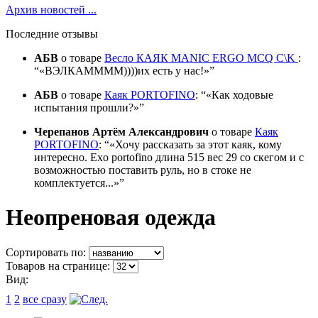
Архив новостей ...
Последние отзывы
АБВ
о товаре
Весло КАЯК MANIC ERGO MCQ C\K
:
«ВЭЛКАММММ))))их есть у нас!»
АБВ
о товаре
Каяк PORTOFINO
:
«Как ходовые
испытания прошли?»
Черепанов Артём Александрович
о товаре
Каяк
PORTOFINO
:
«Хочу рассказать за этот каяк, кому
интересно. Exo portofino длина 515 вес 29 со скегом и с
возможностью поставить руль, но в стоке не
комплектуется...»
Неопреновая одежда
Сортировать по:
Товаров на странице:
Вид:
1
2
все сразу