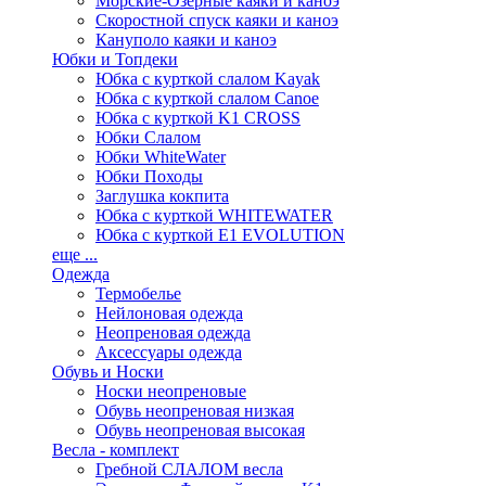
Морские-Озерные каяки и каноэ
Скоростной спуск каяки и каноэ
Кануполо каяки и каноэ
Юбки и Топдеки
Юбка с курткой слалом Kayak
Юбка с курткой слалом Canoe
Юбка с курткой K1 CROSS
Юбки Слалом
Юбки WhiteWater
Юбки Походы
Заглушка кокпита
Юбка с курткой WHITEWATER
Юбка с курткой E1 EVOLUTION
еще ...
Одежда
Термобелье
Нейлоновая одежда
Неопреновая одежда
Аксессуары одежда
Обувь и Носки
Носки неопреновые
Обувь неопреновая низкая
Обувь неопреновая высокая
Весла - комплект
Гребной СЛАЛОМ весла