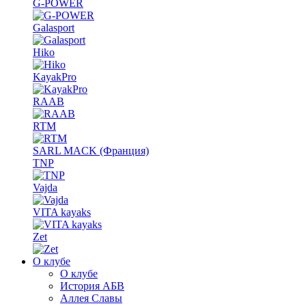
G-POWER
Galasport
Hiko
KayakPro
RAAB
RTM
SARL MACK (Франция)
TNP
Vajda
VITA kayaks
Zet
О клубе
О клубе
История АБВ
Аллея Славы