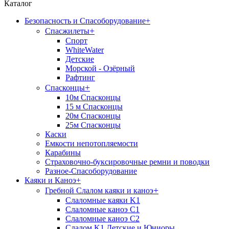
Каталог
Безопасность и Спасоборудование
+
+
Спасжилеты
Спорт
WhiteWater
Детские
Морской - Озёрный
Рафтинг
+
Спасконцы
10м Спасконцы
15 м Спасконцы
20м Спасконцы
25м Спасконцы
Каски
Емкости непотопляемости
Карабины
Страховочно-буксировочные ремни и поводки
Разное-Спасоборудование
Каяки и Каноэ
+
+
Гребной Слалом каяки и каноэ
Слаломные каяки K1
Слаломные каноэ С1
Слаломные каноэ С2
Слалом K1 Детские и Юниоры