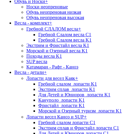
Обувь и Носки
+
Носки неопреновые
Обувь неопреновая низкая
Обувь неопреновая высокая
Весла - комплект
+
+
Гребной СЛАЛОМ весла
Гребной Слалом весла C1
Гребной Слалом весла K1
Экстрим и Фристайл весла K1
Морской и Озерный весла K1
Походы весла K1
SUP весла
Катамаран - Рафт - Каноэ
Весла - детали
+
+
Лопасти для весел Каяк
Гребной слалом_лопасти K1
Экстрим сплав_лопасти K1
Для Детей и Юниоров_лопасти K1
Кануполо_лопасти K1
Фристайл_лопасти K1
Морской и Озерный туризм_лопасти K1
+
Лопасти весел Каноэ и SUP
Гребной слалом лопасти C1
Экстрим сплав и Фристайл лопасти C1
Для Детей и Юниоров лопасти C1