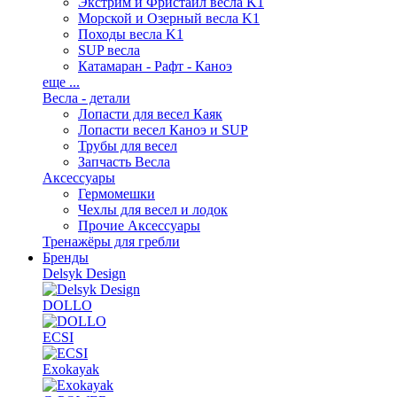
Экстрим и Фристайл весла K1
Морской и Озерный весла K1
Походы весла K1
SUP весла
Катамаран - Рафт - Каноэ
еще ...
Весла - детали
Лопасти для весел Каяк
Лопасти весел Каноэ и SUP
Трубы для весел
Запчасть Весла
Аксессуары
Гермомешки
Чехлы для весел и лодок
Прочие Аксессуары
Тренажёры для гребли
Бренды
Delsyk Design
DOLLO
ECSI
Exokayak