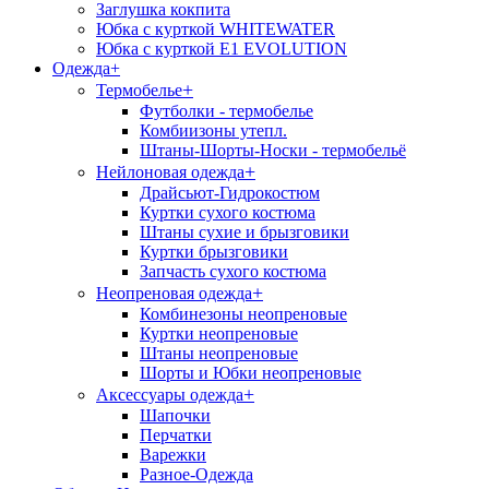
Заглушка кокпита
Юбка с курткой WHITEWATER
Юбка с курткой E1 EVOLUTION
Одежда
+
+
Термобелье
Футболки - термобелье
Комбиизоны утепл.
Штаны-Шорты-Носки - термобельё
+
Нейлоновая одежда
Драйсьют-Гидрокостюм
Куртки сухого костюма
Штаны сухие и брызговики
Куртки брызговики
Запчасть сухого костюма
+
Неопреновая одежда
Комбинезоны неопреновые
Куртки неопреновые
Штаны неопреновые
Шорты и Юбки неопреновые
+
Аксессуары одежда
Шапочки
Перчатки
Варежки
Разное-Одежда