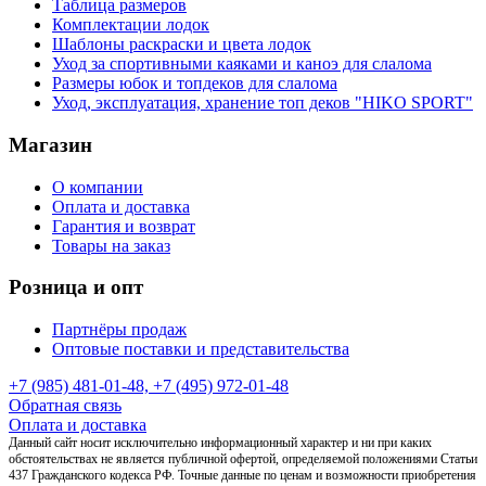
Таблица размеров
Комплектации лодок
Шаблоны раскраски и цвета лодок
Уход за спортивными каяками и каноэ для слалома
Размеры юбок и топдеков для слалома
Уход, эксплуатация, хранение топ деков "HIKO SPORT"
Магазин
О компании
Оплата и доставка
Гарантия и возврат
Товары на заказ
Розница и опт
Партнёры продаж
Оптовые поставки и представительства
+7 (985) 481-01-48, +7 (495) 972-01-48
Обратная связь
Оплата и доставка
Данный сайт носит исключительно информационный характер и ни при каких
обстоятельствах не является публичной офертой, определяемой положениями Статьи
437 Гражданского кодекса РФ. Точные данные по ценам и возможности приобретения