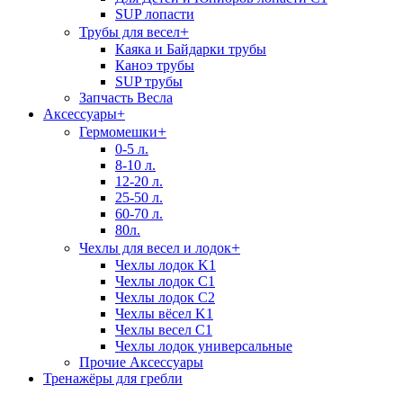
SUP лопасти
+
Трубы для весел
Каяка и Байдарки трубы
Каноэ трубы
SUP трубы
Запчасть Весла
Аксессуары
+
+
Гермомешки
0-5 л.
8-10 л.
12-20 л.
25-50 л.
60-70 л.
80л.
+
Чехлы для весел и лодок
Чехлы лодок K1
Чехлы лодок C1
Чехлы лодок C2
Чехлы вёсел K1
Чехлы весел C1
Чехлы лодок универсальные
Прочие Аксессуары
Тренажёры для гребли