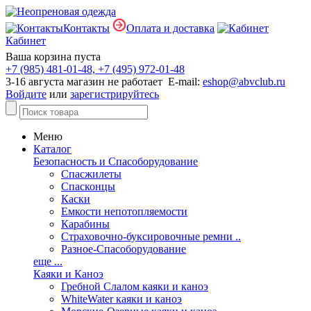
Контакты
Оплата и доставка
Кабинет
Ваша корзина пуста
+7 (985) 481-01-48, +7 (495) 972-01-48
3-16 августа магазин не работает E-mail:
eshop@abvclub.ru
Войдите
или
зарегистрируйтесь
Меню
Каталог
Безопасность и Спасоборудование
Спасжилеты
Спасконцы
Каски
Емкости непотопляемости
Карабины
Страховочно-буксировочные ремни ..
Разное-Спасоборудование
еще ...
Каяки и Каноэ
Гребной Слалом каяки и каноэ
WhiteWater каяки и каноэ