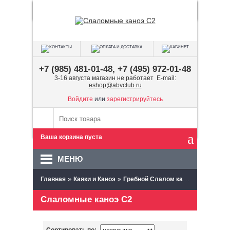
+7 (985) 481-01-48, +7 (495) 972-01-48
3-16 августа магазин не работает E-mail:
eshop@abvclub.ru
Войдите
или
зарегистрируйтесь
Ваша корзина пуста
МЕНЮ
»
»
»
Главная
Каяки и Каноэ
Гребной Слалом каяки и каноэ
С
Слаломные каноэ С2