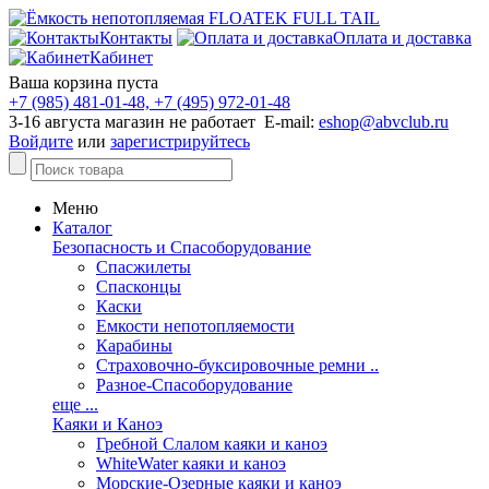
Контакты
Оплата и доставка
Кабинет
Ваша корзина пуста
+7 (985) 481-01-48, +7 (495) 972-01-48
3-16 августа магазин не работает E-mail:
eshop@abvclub.ru
Войдите
или
зарегистрируйтесь
Меню
Каталог
Безопасность и Спасоборудование
Спасжилеты
Спасконцы
Каски
Емкости непотопляемости
Карабины
Страховочно-буксировочные ремни ..
Разное-Спасоборудование
еще ...
Каяки и Каноэ
Гребной Слалом каяки и каноэ
WhiteWater каяки и каноэ
Морские-Озерные каяки и каноэ