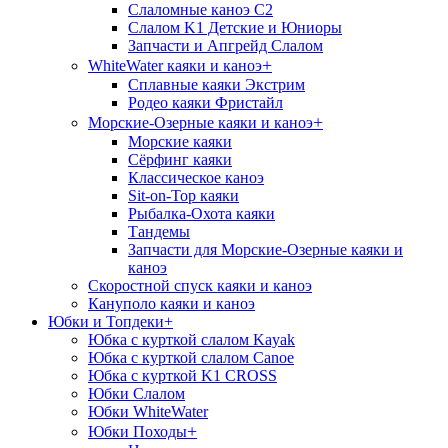
Слаломные каноэ С2
Слалом K1 Детские и Юниоры
Запчасти и Апгрейд Слалом
+
WhiteWater каяки и каноэ
Сплавные каяки Экстрим
Родео каяки Фристайл
+
Морские-Озерные каяки и каноэ
Морские каяки
Сёрфинг каяки
Классическое каноэ
Sit-on-Top каяки
Рыбалка-Охота каяки
Тандемы
Запчасти для Морские-Озерные каяки и
каноэ
Скоростной спуск каяки и каноэ
Кануполо каяки и каноэ
Юбки и Топдеки
+
Юбка с курткой слалом Kayak
Юбка с курткой слалом Canoe
Юбка с курткой K1 CROSS
Юбки Слалом
Юбки WhiteWater
+
Юбки Походы