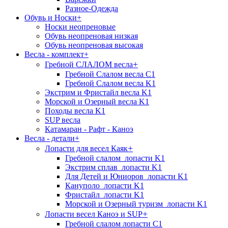
Разное-Одежда
Обувь и Носки
+
Носки неопреновые
Обувь неопреновая низкая
Обувь неопреновая высокая
Весла - комплект
+
+
Гребной СЛАЛОМ весла
Гребной Слалом весла C1
Гребной Слалом весла K1
Экстрим и Фристайл весла K1
Морской и Озерный весла K1
Походы весла K1
SUP весла
Катамаран - Рафт - Каноэ
Весла - детали
+
+
Лопасти для весел Каяк
Гребной слалом_лопасти K1
Экстрим сплав_лопасти K1
Для Детей и Юниоров_лопасти K1
Кануполо_лопасти K1
Фристайл_лопасти K1
Морской и Озерный туризм_лопасти K1
+
Лопасти весел Каноэ и SUP
Гребной слалом лопасти C1