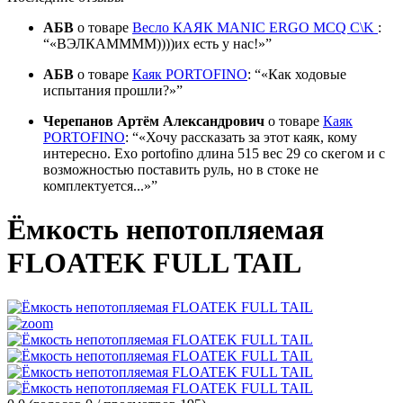
АБВ
о товаре
Весло КАЯК MANIC ERGO MCQ C\K
:
«ВЭЛКАММММ))))их есть у нас!»
АБВ
о товаре
Каяк PORTOFINO
:
«Как ходовые
испытания прошли?»
Черепанов Артём Александрович
о товаре
Каяк
PORTOFINO
:
«Хочу рассказать за этот каяк, кому
интересно. Exo portofino длина 515 вес 29 со скегом и с
возможностью поставить руль, но в стоке не
комплектуется...»
Ёмкость непотопляемая
FLOATEK FULL TAIL