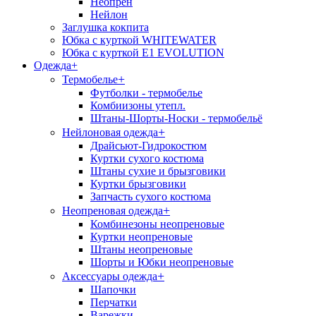
Неопрен
Нейлон
Заглушка кокпита
Юбка с курткой WHITEWATER
Юбка с курткой E1 EVOLUTION
Одежда
+
+
Термобелье
Футболки - термобелье
Комбиизоны утепл.
Штаны-Шорты-Носки - термобельё
+
Нейлоновая одежда
Драйсьют-Гидрокостюм
Куртки сухого костюма
Штаны сухие и брызговики
Куртки брызговики
Запчасть сухого костюма
+
Неопреновая одежда
Комбинезоны неопреновые
Куртки неопреновые
Штаны неопреновые
Шорты и Юбки неопреновые
+
Аксессуары одежда
Шапочки
Перчатки
Варежки