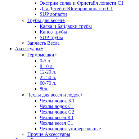
Экстрим сплав и Фристайл лопасти C1
Для Детей и Юниоров лопасти C1
SUP лопасти
+
Трубы для весел
Каяка и Байдарки трубы
Каноэ трубы
SUP трубы
Запчасть Весла
Аксессуары
+
+
Гермомешки
0-5 л.
8-10 л.
12-20 л.
25-50 л.
60-70 л.
80л.
+
Чехлы для весел и лодок
Чехлы лодок K1
Чехлы лодок C1
Чехлы лодок C2
Чехлы вёсел K1
Чехлы весел C1
Чехлы лодок универсальные
Прочие Аксессуары