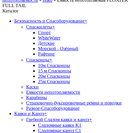
непотопляемости
»
Hiko
»
Ёмкость непотопляемая FLOATEK
FULL TAIL
Каталог
Безопасность и Спасоборудование
+
+
Спасжилеты
Спорт
WhiteWater
Детские
Морской - Озёрный
Рафтинг
+
Спасконцы
10м Спасконцы
15 м Спасконцы
20м Спасконцы
25м Спасконцы
Каски
Емкости непотопляемости
Карабины
Страховочно-буксировочные ремни и поводки
Разное-Спасоборудование
Каяки и Каноэ
+
+
Гребной Слалом каяки и каноэ
Слаломные каяки K1
Слаломные каноэ С1