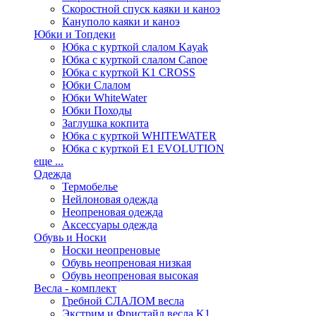
Скоростной спуск каяки и каноэ
Кануполо каяки и каноэ
Юбки и Топдеки
Юбка с курткой слалом Kayak
Юбка с курткой слалом Canoe
Юбка с курткой K1 CROSS
Юбки Слалом
Юбки WhiteWater
Юбки Походы
Заглушка кокпита
Юбка с курткой WHITEWATER
Юбка с курткой E1 EVOLUTION
еще ...
Одежда
Термобелье
Нейлоновая одежда
Неопреновая одежда
Аксессуары одежда
Обувь и Носки
Носки неопреновые
Обувь неопреновая низкая
Обувь неопреновая высокая
Весла - комплект
Гребной СЛАЛОМ весла
Экстрим и Фристайл весла K1