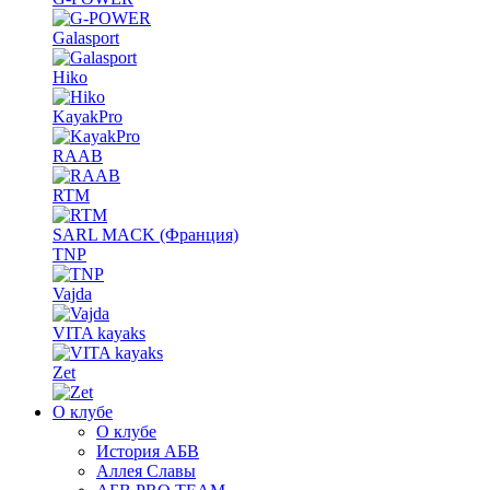
Galasport
Hiko
KayakPro
RAAB
RTM
SARL MACK (Франция)
TNP
Vajda
VITA kayaks
Zet
О клубе
О клубе
История АБВ
Аллея Славы