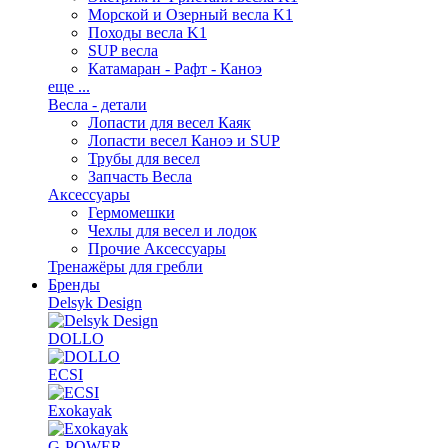
Морской и Озерный весла K1
Походы весла K1
SUP весла
Катамаран - Рафт - Каноэ
еще ...
Весла - детали
Лопасти для весел Каяк
Лопасти весел Каноэ и SUP
Трубы для весел
Запчасть Весла
Аксессуары
Гермомешки
Чехлы для весел и лодок
Прочие Аксессуары
Тренажёры для гребли
Бренды
Delsyk Design
DOLLO
ECSI
Exokayak
G-POWER