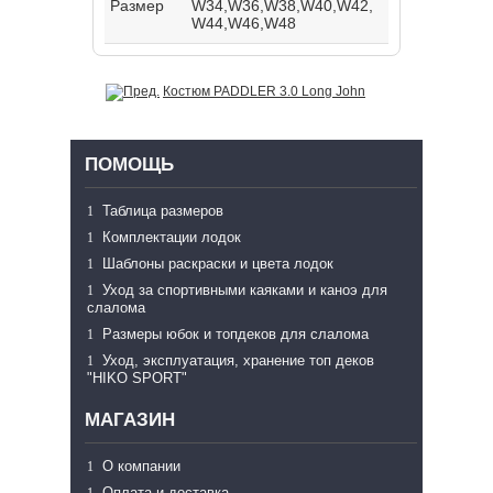
Размер
W34,W36,W38,W40,W42,
W44,W46,W48
Костюм PADDLER 3.0 Long John
ПОМОЩЬ
Таблица размеров
Комплектации лодок
Шаблоны раскраски и цвета лодок
Уход за спортивными каяками и каноэ для
слалома
Размеры юбок и топдеков для слалома
Уход, эксплуатация, хранение топ деков
"HIKO SPORT"
МАГАЗИН
О компании
Оплата и доставка