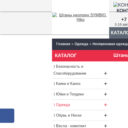
КОН
+7 
3-16 ав
КАТАЛ
»
»
Главная
Одежда
Неопреновая одежд
Штаны
КАТАЛОГ
Безопасность и
+
Спасоборудование
+
Каяки и Каноэ
+
Юбки и Топдеки
+
Одежда
+
Обувь и Носки
+
Весла - комплект