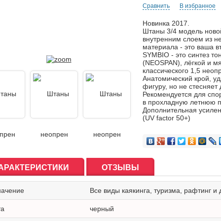
Сравнить
В избранное
Новинка 2017.
Штаны 3/4 модель ново
внутренним слоем из не
материала - это ваша в
SYMBIO - это синтез то
(NEOSPAN), лёгкой и м
классического 1,5 неоп
Анатомический крой, уд
фигуру, но не стесняет
Рекомендуется для спо
в прохладную летнюю п
Дополнительная усилен
(UV factor 50+)
АРАКТЕРИСТИКИ
ОТЗЫВЫ
начение
Все виды каякинга, туризма, рафтинг и
та
черный