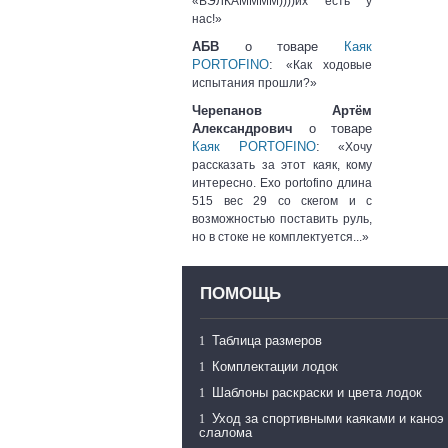
«ВЭЛКАММММ))))их есть у
нас!»
АБВ
о товаре
Каяк
PORTOFINO
:
«Как ходовые
испытания прошли?»
Черепанов Артём
Александрович
о товаре
Каяк PORTOFINO
:
«Хочу
рассказать за этот каяк, кому
интересно. Exo portofino длина
515 вес 29 со скегом и с
возможностью поставить руль,
но в стоке не комплектуется...»
ПОМОЩЬ
Таблица размеров
Комплектации лодок
Шаблоны раскраски и цвета лодок
Уход за спортивными каяками и каноэ
слалома