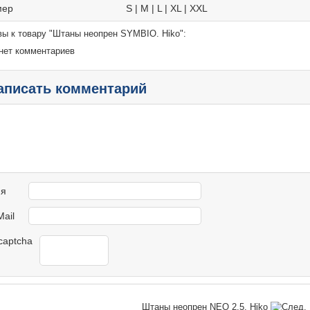
мер
S | M | L | XL | XXL
ы к товару "Штаны неопрен SYMBIO. Hiko":
нет комментариев
аписать комментарий
я
Mail
Штаны неопрен NEO 2.5. Hiko