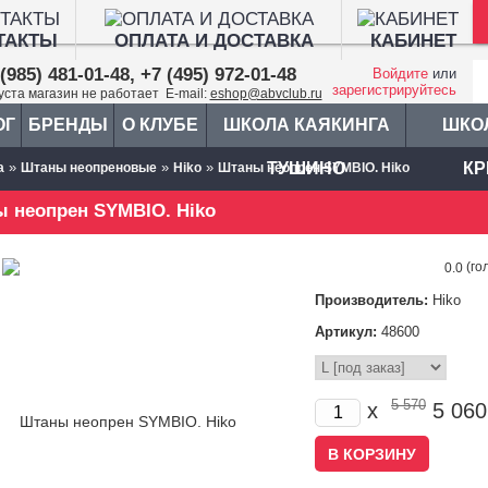
ТАКТЫ
ОПЛАТА И ДОСТАВКА
КАБИНЕТ
(985) 481-01-48, +7 (495) 972-01-48
Войдите
или
зарегистрируйтесь
густа магазин не работает E-mail:
eshop@abvclub.ru
ОГ
БРЕНДЫ
О КЛУБЕ
ШКОЛА КАЯКИНГА
ШКО
»
»
»
ТУШИНО
КР
а
Штаны неопреновые
Hiko
Штаны неопрен SYMBIO. Hiko
 неопрен SYMBIO. Hiko
(го
0.0
Производитель:
Hiko
Артикул:
48600
5 570
x
5 06