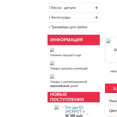
+
Весла - детали
+
Аксессуары
Тренажёры для гребли
ИНФОРМАЦИЯ
Новинки текущего года
Товары прошлых коллекций
Товары с рекомендованной
европейской
ценой
Х
НОВЫЕ
ПОСТУПЛЕНИЯ
Наз
Топ дек E1
Цве
JACKPOT x
SIROCCO L/S
36 390 руб.