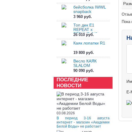
Tpdck
Раз
бейсболка IWWL
snapback
Отзыв
3 960 руб.
Пока 
Топ дек E1
REPEAT x
ZEPHYR S/S
26 010 руб.
Н
Tpdck
Каяк лопатки R1
19 800 руб.
Весло КАЯК
SLALOM
90 090 руб.
ПОСЛЕДНИЕ
Им
НОВОСТИ
E-
03.08.2026
В период 3-16 августа
интернет - магазин «Академии
Белой Воды» не работает