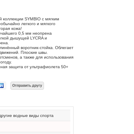
й коллекции SYMBIO с мягким
обычайно легкого и мягкого
торая кожа!
нчайшего 0,5 мм неопрена
ягкой дышущей LYCRA и
рена.
линённый воротник-стойка. Облегает
 движений. Плоские швы.
ртсменов, а также для использования
огоду.
ная защита от ультрафиолета 50+
 другие водные виды спорта